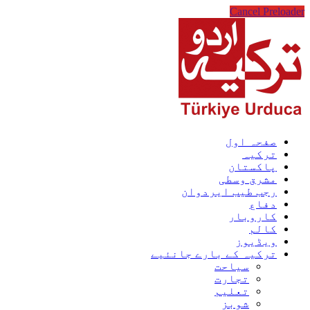
Cancel Preloader
صفحہ اول
ترکیہ
پاکستان
مشرق وسطی
رجب طیب ایردوان
دفاع
کاروبار
کالم
ویڈیوز
ترکیہ کے بارے جانئیے
سیاحت
تجارت
تعلیم
شوبز