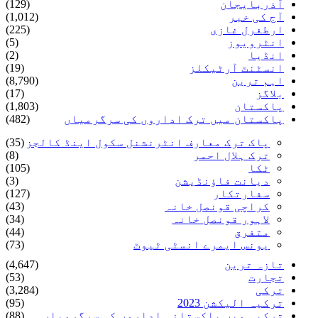
آذربایجان
(129)
آج کی خبر
(1,012)
ارطغرل غازی
(225)
انٹرویوز
(5)
انڈیا
(2)
انسٹنٹ آرٹیکلز
(19)
اہم ترین
(8,790)
بلاگز
(17)
پاکستان
(1,803)
پاکستان میں ترک اداروں کی سرگرمیاں
(482)
پاک ترک معارف انٹرنشنل سکول اینڈ کالجز
(35)
ترک ہلال احمر
(8)
ٹکا
(105)
دیانت فاؤنڈیشن
(3)
سفارتکار
(127)
کراچی قونصل خانہ
(43)
لاہور قونصل خانہ
(34)
متفرق
(44)
یونس ایمرے انسٹی ٹیوٹ
(73)
تازہ ترین
(4,647)
تجارت
(53)
ترکی
(3,284)
ترکیہ الیکشن 2023
(95)
ترکیہ میں پاکستانی اداروں کی سرگرمیاں
(88)