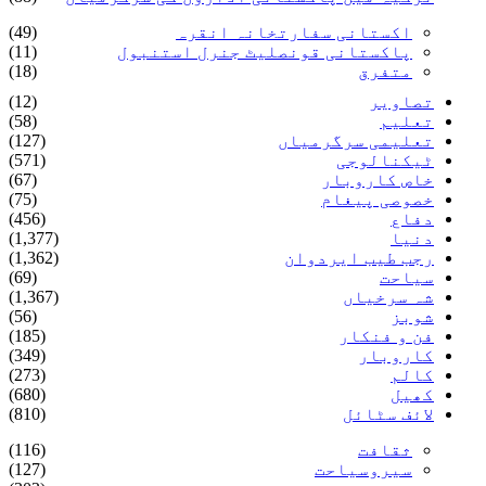
اکستانی سفارتخانہ انقرہ
(49)
پاکستانی قونصلیٹ جنرل استنبول
(11)
متفرق
(18)
تصاویر
(12)
تعلیم
(58)
تعلیمی سرگرمیاں
(127)
ٹیکنالوجی
(571)
خاص کاروبار
(67)
خصوصی پیغام
(75)
دفاع
(456)
دنیا
(1,377)
رجب طیب ایردوان
(1,362)
سیاحت
(69)
شہ سرخیاں
(1,367)
شوبز
(56)
فن و فنکار
(185)
کاروبار
(349)
کالم
(273)
کھیل
(680)
لائف سٹائل
(810)
ثقافت
(116)
سیروسیاحت
(127)