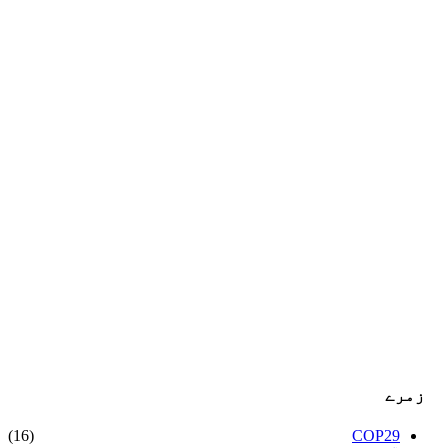
زمرے
(16)
COP29