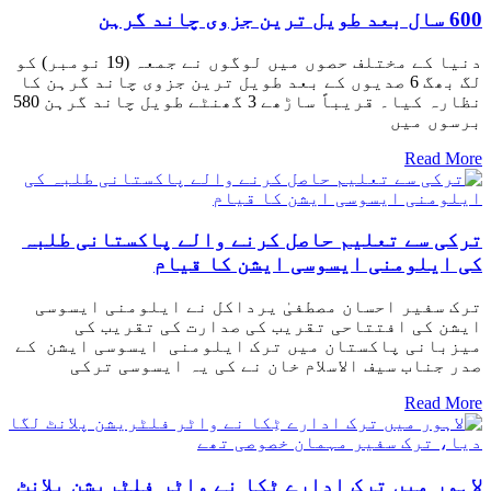
600 سال بعد طویل ترین جزوی چاند گرہن
دنیا کے مختلف حصوں میں لوگوں نے جمعہ (19 نومبر) کو
لگ بھگ 6 صدیوں کے بعد طویل ترین جزوی چاند گرہن کا
نظارہ کیا۔ قریباً ساڑھے 3 گھنٹے طویل چاند گرہن 580
برسوں میں
Read More
ترکی سے تعلیم حاصل کرنے والے پاکستانی طلبہ
کی ایلومنی ایسوسی ایشن کا قیام
ترک سفیر احسان مصطفیٰ یرداکل نے ایلومنی ایسوسی
ایشن کی افتتاحی تقریب کی صدارت کی تقریب کی
میزبانی پاکستان میں ترک ایلومنی ایسوسی ایشن کے
صدر جناب سیف الاسلام خان نے کی یہ ایسوسی ترکی
Read More
لاہور میں ترک ادارے ٹِکا نے واٹر فلٹریشن پلانٹ