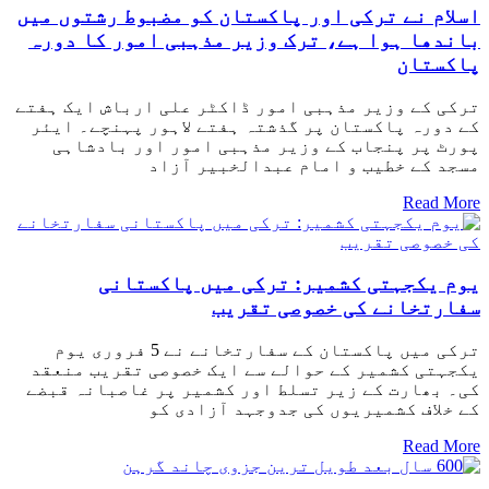
اسلام نے ترکی اور پاکستان کو مضبوط رشتوں میں
باندھا ہوا ہے، ترک وزیر مذہبی امور کا دورہ
پاکستان
ترکی کے وزیر مذہبی امور ڈاکٹر علی ارباش ایک ہفتے
کے دورہ پاکستان پر گذشتہ ہفتے لاہور پہنچے۔ ایئر
پورٹ پر پنجاب کے وزیر مذہبی امور اور بادشاہی
مسجد کے خطیب و امام عبدالخبیر آزاد
Read More
یوم یکجہتی کشمیر: ترکی میں پاکستانی
سفارتخانے کی خصوصی تقریب
ترکی میں پاکستان کے سفارتخانے نے 5 فروری یوم
یکجہتی کشمیر کے حوالے سے ایک خصوصی تقریب منعقد
کی۔ بھارت کے زیر تسلط اور کشمیر پر غاصبانہ قبضے
کے خلاف کشمیریوں کی جدوجہد آزادی کو
Read More