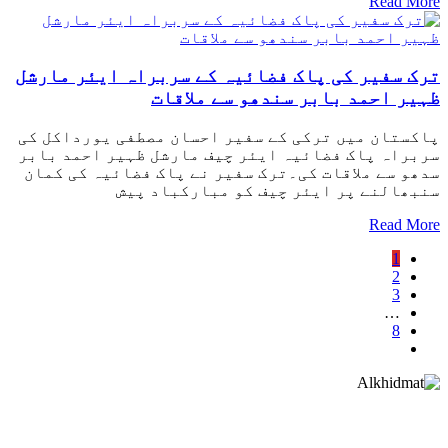
Read More
ترک سفیر کی پاک فضائیہ کے سربراہ ایئر مارشل
ظہیر احمد بابر سندھو سے ملاقات
پاکستان میں ترکی کے سفیر احسان مصطفی یورداکل کی
سربراہ پاک فضائیہ ایئر چیف مارشل ظہیر احمد بابر
سدھو سے ملاقات کی۔ترک سفیر نے پاک فضائیہ کی کمان
سنبھالنے پر ایئر چیف کو مبارکباد پیش
Read More
1
2
3
…
8