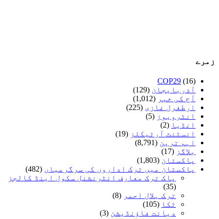
زمرے
COP29
(16)
آذربایجان
(129)
آج کی خبر
(1,012)
ارطغرل غازی
(225)
انٹرویوز
(5)
انڈیا
(2)
انسٹنٹ آرٹیکلز
(19)
اہم ترین
(8,791)
بلاگز
(17)
پاکستان
(1,803)
پاکستان میں ترک اداروں کی سرگرمیاں
(482)
پاک ترک معارف انٹرنشنل سکول اینڈ کالجز
(35)
ترک ہلال احمر
(8)
ٹکا
(105)
دیانت فاؤنڈیشن
(3)