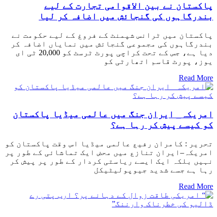
پاکستان نے بین الاقوامی تجارت کے لیے
بندرگاہوں کی گنجائش میں اضافہ کر لیا
پاکستان میں ٹرانس شپمنٹ کے فروغ کے لیے حکومت نے
بندرگاہوں کی مجموعی گنجائش میں نمایاں اضافہ کر
دیا ہے، جس کے تحت کراچی پورٹ ٹرسٹ کو 20,000 ٹی ای
یوز، پورٹ قاسم اتھارٹی کو
Read More
امریکہ_ ایران جنگ میں عالمی میڈیا پاکستان
کو کیسے پیش کر رہا ہے؟
تحریر : کامران رفیع عالمی میڈیا اس وقت پاکستان کو
امریکہ–ایران تنازع میں محض ایک تماشائی کے طور پر
نہیں بلکہ ایک ایسے ریاستی کردار کے طور پر پیش کر
رہا ہے جسے شدید جیوپولیٹیکل
Read More