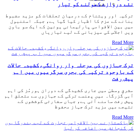
نئے دروازے کھولنے کو تیار
شوبز
ترکیہ اور ویتنام کے درمیان تعلقات کو مزید مضبوط
بنانے کے عزم کا اظہار کیا گیا ہے، جبکہ استنبول
میں بین الاقوامی پارلیمانی یونین کے ایک سو باون
ویں اجلاس کی میزبانی کے لیے تیاریاں
Read More
ترک جہازوں کی مرحلہ وار روانگی،کشیدہ حالات
کے باوجود ترکیہ کی بحری سرگرمیوں میں اہم
پیش رفت
مشرقِ وسطیٰ میں جاری کشیدگی کے دوران ہورمُز کی اہم
آبی گزرگاہ میں پھنسے ترکی کے جہازوں سے متعلق اہم
پیش رفت سامنے آئی ہے، جہاں سفارتی کوششوں کے
نتیجے میں مزید ترک جہاز محفوظ
Read More