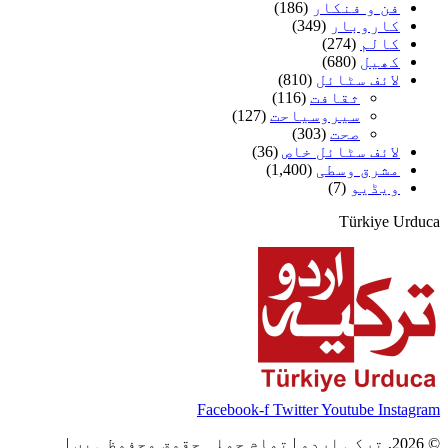
فن و فنکار
(186)
کاروبار
(349)
کالم
(274)
کھیل
(680)
لائف سٹائل
(810)
ثقافت
(116)
سیروسیاحت
(127)
صحت
(303)
لائف سٹائل خاص
(36)
مشرق وسطی
(1,400)
ویڈیو
(7)
Türkiye Urduca
Facebook-f
Twitter
Youtube
Instagram
© 2026, ترکی اردو | تمام جملہ حقوق محفوظ ہیں |