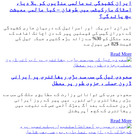
ایران کشیدگی نے عالمی منڈیوں کو ہلا دیا،
اسٹاک مارکیٹس میں طوفان – کیا عالمی معیشت
بچ پائے گی؟
ایران، امریکہ اور اسرائیل کے درمیان جاری کشیدگی
کے دوران گیس کی قیمتیں پیر کے دن اچانک اضافے کے
بعد منگل کو 30% سے زائد بڑھ گئیں، جبکہ تیل کی
قیمت $82 فی بیرل سے
Read More
سعودی تیل کی سب سے بڑی ریفائنری پر ایرانی
ڈرون حملہ، جزوی طور پر معطل
سعودی عرب کی توانائی وزارت کے مطابق، ملک کی سب سے
بڑی ریفائنری راس تنورہ میں پیر کے روز ایرانی
ڈرون حملے کے بعد آگ بھڑک اُٹھی جس کے نتیجے میں
ریفائنری کے کچھ آپریشنل
Read More