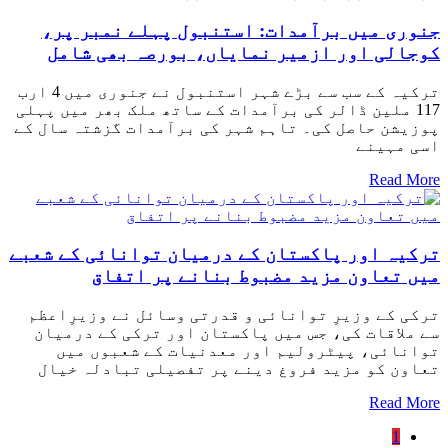
جنوری میں برآمدات: استنبول پہلے نمبر پر،
کوجالی اور ازمیر نمایاں، بورصہ بھی شامل
ترکیہ کے سب سے بڑے شہر استنبول نے جنوری میں 4 ارب
117 ملین ڈالر کی برآمدات کے ساتھ ملک بھر میں پہلی
پوزیشن حاصل کی۔ تاہم شہر کی برآمدات گزشتہ سال کے
اسی مہینے
Read More
ترکیہ اور پاکستان کے درمیان توانائی کے شعبے
میں تعاون مزید مضبوط بنانے پر اتفاق
ترکی کے وزیرِ توانائی و قدرتی وسائل نے وزیرِاعظم
سے ملاقات کی، جس میں پاکستان اور ترکی کے درمیان
توانائی، پیٹرولیم اور معدنیات کے شعبوں میں
تعاون کو مزید فروغ دینے پر تفصیلی تبادلہ خیال
Read More
1