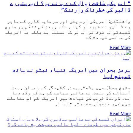
“ امریکی طاقت زوال کے دہانے پر؟ ارب پتی رے
ڈالیو کی خطرناک وارننگ”
واشنگٹن: امریکی ارب پتی اور سرمایہ کاری کے ماہر
رے ڈالیو نے خبردار کیا ہے کہ ہرمز کی تنگی پر جاری
کشیدگی نہ صرف توانائی کا مسئلہ ہے بلکہ یہ امریکہ
کی عالمی قیادت کے
Read More
ہرمز بحران میں امریکہ تنہا، نیٹو نے ہاتھ
کھینچ لیا
مشرقِ وسطیٰ میں بڑھتی ہوئی کشیدگی کے دوران ہرمز
آبنائے کی بندش نے عالمی سیاست کو ہلا کر رکھ دیا
ہے۔ ڈونلڈ ٹرمپ کی قیادت میں امریکہ کو اس معاملے
میں غیر معمولی سفارتی تنہائی
Read More