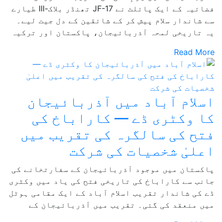
فضائیہ کے ایک پائلٹ نے JF-17 تھنڈر بلاک-III طیارے
سے شاندار سلام پیش کر کے شائقین کے دل جیت لیے۔
یہ تاریخی لمحہ آذربائیجان، پاکستان اور ترکیہ
Read More
اسلام آباد میں آذربائیجان
کا وکٹری ڈے — کاراباخ کی
فتح کی سالگرہ کی تقریب میں
اعلیٰ شخصیات کی شرکت
پاکستان میں موجود آذربائیجان کے سفارتخانے کی
جانب سے کاراباخ کی تاریخی فتح کی یاد میں وکٹری
ڈے کی شاندار تقریب اسلام آباد کے ایک مقامی ہوٹل
میں منعقد کی گئی۔ تقریب میں آذربائیجان کے