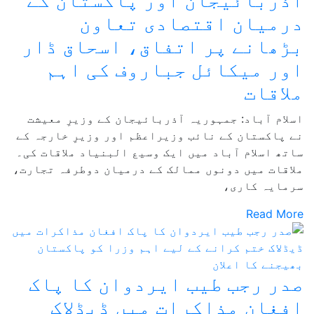
آذربائیجان اور پاکستان کے
درمیان اقتصادی تعاون
بڑھانے پر اتفاق، اسحاق ڈار
اور میکائل جباروف کی اہم
ملاقات
اسلام آباد: جمہوریہ آذربائیجان کے وزیرِ معیشت
نے پاکستان کے نائب وزیراعظم اور وزیرِ خارجہ کے
ساتھ اسلام آباد میں ایک وسیع البنیاد ملاقات کی۔
ملاقات میں دونوں ممالک کے درمیان دوطرفہ تجارت،
سرمایہ کاری،
Read More
صدر رجب طیب ایردوان کا پاک
افغان مذاکرات میں ڈیڈلاک