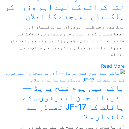
ختم کرانے کے لیے اہم وزرا کو
پاکستان بھیجنے کا اعلان
ترک صدر رجب طیب ایردوان نے پاکستان اور
افغانستان کے درمیان جاری سفارتی ڈیڈلاک کے
خاتمے کے لیے اعلیٰ سطحی وزارتی وفد کو پاکستان
بھیجنے کا اعلان کیا ہے۔ ترکیہ کی جانب سے یہ
اقدام
Read More
باکو میں یومِ فتح پریڈ —
آذربائیجان ایئرفورس کے
پائلٹ کا JF-17 تھنڈر سے
شاندار سلام
آذربائیجان میں یومِ فتح کی تقریب کے دوران