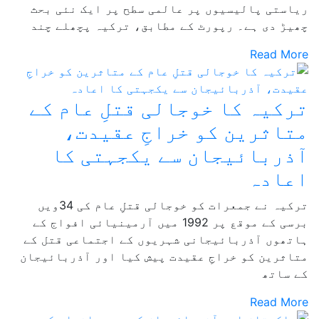
ریاستی پالیسیوں پر عالمی سطح پر ایک نئی بحث
چھیڑ دی ہے۔ رپورٹ کے مطابق، ترکیہ پچھلے چند
Read More
ترکیہ کا خوجالی قتلِ عام کے
متاثرین کو خراجِ عقیدت،
آذربائیجان سے یکجہتی کا
اعادہ
ترکیہ نے جمعرات کو خوجالی قتلِ عام کی 34ویں
برسی کے موقع پر 1992 میں آرمینیائی افواج کے
ہاتھوں آذربائیجانی شہریوں کے اجتماعی قتل کے
متاثرین کو خراجِ عقیدت پیش کیا اور آذربائیجان
کے ساتھ
Read More