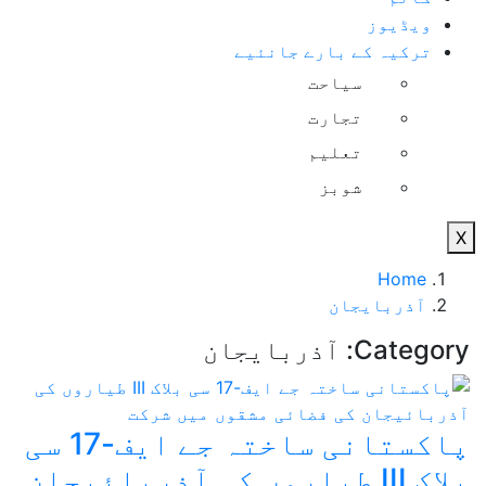
ویڈیوز
ترکیہ کے بارے جانئیے
سیاحت
تجارت
تعلیم
شوبز
X
Home
آذربایجان
Category:
آذربایجان
پاکستانی ساختہ جے ایف-17 سی
بلاک III طیاروں کی آذربائیجان