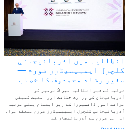
انطالیہ میں آذربائیجانی
کلچرل ایمبیسیڈرز فورم —
سفیر رشاد محمدوف کا خطاب
ترکیہ کے شہر انطالیہ میں 3 نومبر کو
آذربائیجان کی وزارتِ ثقافت اور اسٹیٹ کمیٹی
برائے امورِ ڈائسپورا کے زیرِ اہتمام پہلی مرتبہ
آذربائیجانی کلچرل ایمبیسیڈرز فورم منعقد ہوا۔
اس اہم فورم سے آذربائیجان کے