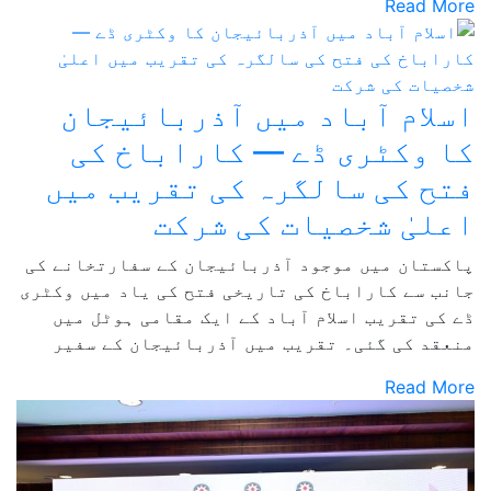
Read More
اسلام آباد میں آذربائیجان
کا وکٹری ڈے — کاراباخ کی
فتح کی سالگرہ کی تقریب میں
اعلیٰ شخصیات کی شرکت
پاکستان میں موجود آذربائیجان کے سفارتخانے کی
جانب سے کاراباخ کی تاریخی فتح کی یاد میں وکٹری
ڈے کی تقریب اسلام آباد کے ایک مقامی ہوٹل میں
منعقد کی گئی۔ تقریب میں آذربائیجان کے سفیر
Read More