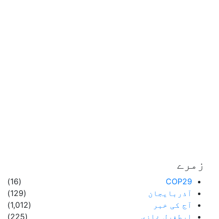
زمرے
(16)
COP29
آذربایجان
(129)
آج کی خبر
(1,012)
ارطغرل غازی
(225)