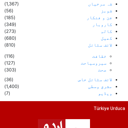
شہ سرخیاں
(1,367)
شوبز
(56)
فن و فنکار
(185)
کاروبار
(349)
کالم
(273)
کھیل
(680)
لائف سٹائل
(810)
ثقافت
(116)
سیروسیاحت
(127)
صحت
(303)
لائف سٹائل خاص
(36)
مشرق وسطی
(1,400)
ویڈیو
(7)
Türkiye Urduca