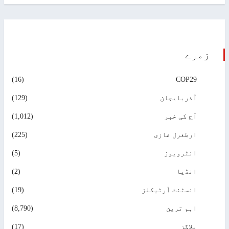
زمرے
(16)
COP29
آذربایجان
(129)
آج کی خبر
(1,012)
ارطغرل غازی
(225)
انٹرویوز
(5)
انڈیا
(2)
انسٹنٹ آرٹیکلز
(19)
اہم ترین
(8,790)
بلاگز
(17)