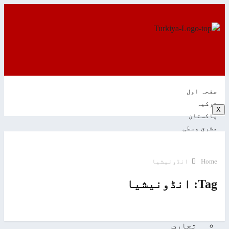
صفحہ اول
ترکیہ
X
پاکستان
مشرق وسطی
رجب طیب ایردوان
دفاع
Home
انڈونیشیا
کاروبار
کالم
Tag:
انڈونیشیا
ویڈیوز
ترکیہ کے بارے جانئیے
سیاحت
تجارت