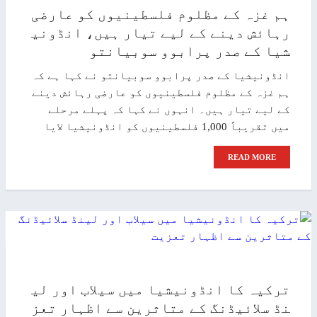
ہم غزہ کے مظلوم فلسطینیوں کو عارضی
رہائش دینے کے لیے تیار ہیں، انڈونی
شیا کے صدر پرابوو سوبیانتو
انڈونیشیا کے صدر پرابوو سوبیانتو نے کہا ہے کہ
ہم غزہ کے مظلوم فلسطینیوں کو عارضی رہائش دینے
کے لیے تیار ہیں۔ انہوں نے کہا کہ پہلے مرحلے
میں تقریباً 1,000 فلسطینیوں کو انڈونیشیا لایا
READ MORE
ترکیہ کا انڈونیشیا میں سیلاب اور لی
نڈ سلائیڈنگ کے متاثرین سے اظہار تعز