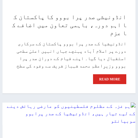
انڈونیشی صدر پرا بووو کا پاکستان ک
ا اہم دورہ، باہمی تعاون میں اضافے ک
ا عزم
انڈونیشیا کے صدر پرا بووو پاکستان کے سرکاری
دورے پر اسلام آباد پہنچے جہاں انہیں اعلیٰ سطحی
استقبال دیا گیا۔ اپنے قیام کے دوران صدر پرا
بووو وزیرِاعظم محمد شہباز شریف سے وفود کی سطح
READ MORE