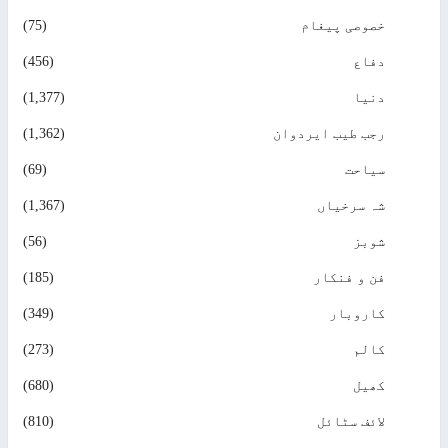
خصوصی پیغام
(75)
دفاع
(456)
دنیا
(1,377)
رجب طیب ایردوان
(1,362)
سیاحت
(69)
شہ سرخیاں
(1,367)
شوبز
(56)
فن و فنکار
(185)
کاروبار
(349)
کالم
(273)
کھیل
(680)
لائف سٹائل
(810)