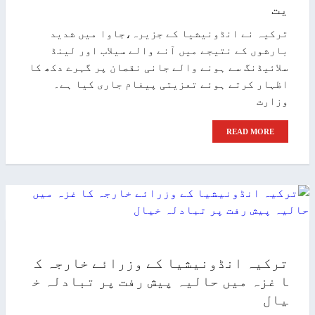
یت
ترکیہ نے انڈونیشیا کے جزیرہ،جاوا میں شدید
بارشوں کے نتیجے میں آنے والے سیلاب اور لینڈ
سلائیڈنگ سے ہونے والے جانی نقصان پر گہرے دکھ کا
اظہار کرتے ہوئے تعزیتی پیغام جاری کیا ہے۔
وزارت
READ MORE
ترکیہ انڈونیشیا کے وزرائے خارجہ ک
ا غزہ میں حالیہ پیش رفت پر تبادلہ خ
یال