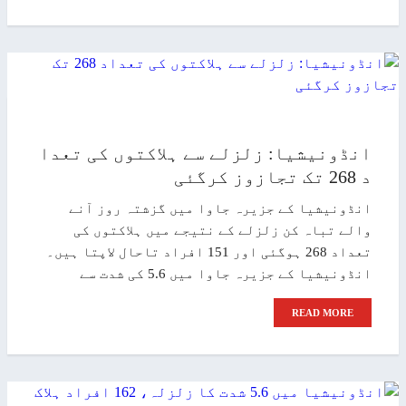
انڈونیشیا: زلزلے سے ہلاکتوں کی تعدا
د 268 تک تجازوز کرگئی
انڈونیشیا کے جزیرہ جاوا میں گزشتہ روز آنے
والے تباہ کن زلزلے کے نتیجے میں ہلاکتوں کی
تعداد 268 ہوگئی اور 151 افراد تاحال لاپتا ہیں۔
انڈونیشیا کے جزیرہ جاوا میں 5.6 کی شدت سے
READ MORE