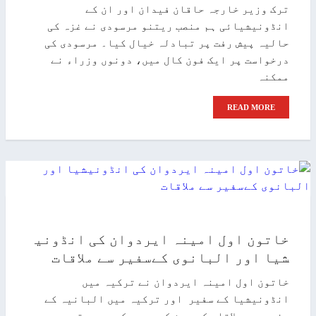
ترک وزیر خارجہ حاقان فیدان اور ان کے
انڈونیشیائی ہم منصب ریتنو مرسودی نے غزہ کی
حالیہ پیش رفت پر تبادلہ خیال کیا۔ مرسودی کی
درخواست پر ایک فون کال میں، دونوں وزراء نے
ممکنہ
READ MORE
خاتون اول امینہ ایردوان کی انڈونی
شیا اور البانوی کےسفیر سے ملاقات
خاتون اول امینہ ایردوان نے ترکیہ میں
انڈونیشیا کے سفیر اور ترکیہ میں البانیہ کے
سفیر سے ملاقات کی، جن کے عہدے کی مدت ستمبر میں