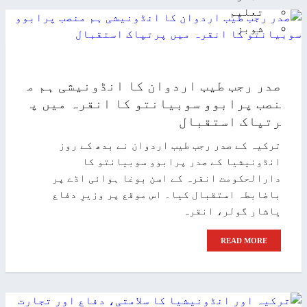
تعلیم
شوبز
صدر رجب طیب اردوان کا انڈونیشی ہم م
نصب پرابوو سوبیانتو کا انقرہ میں پ
رتپاک استقبال
ترکیہ کے صدر رجب طیب اردوان نے بدھ کے روز
انڈونیشیا کے صدر پرابوو سوبیانتو کا
دارالحکومت انقرہ کے اسن بوغا ہوائی اڈے پر
باضابطہ استقبال کیا۔ اس موقع پر وزیرِ دفاع
یاشار گولر، انقرہ
READ MORE