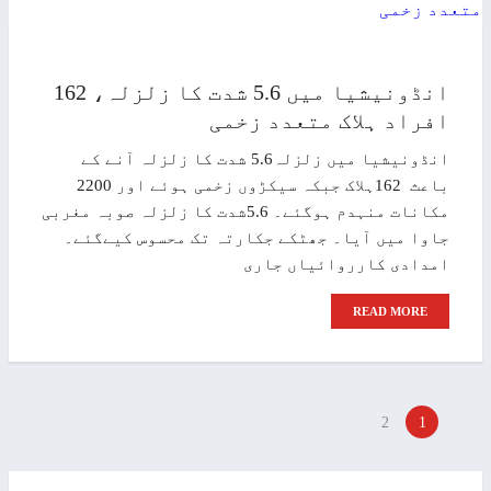
انڈونیشیا میں 5.6 شدت کا زلزلہ، 162
افراد ہلاک متعدد زخمی
انڈونیشیا میں زلزلہ5.6 شدت کا زلزلہ آنے کے
باعث 162ہلاک جبکہ سیکڑوں زخمی ہوئے اور 2200
مکانات منہدم ہوگئے۔ 5.6شدت کا زلزلہ صوبہ مغربی
جاوا میں آیا۔ جھٹکے جکارتہ تک محسوس کیےگئے۔
امدادی کارروائیاں جاری
READ MORE
2
1