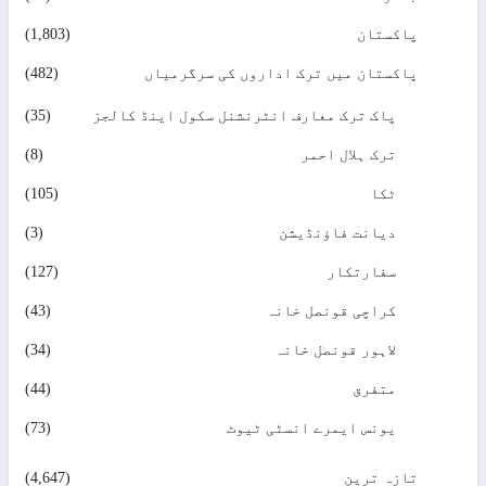
پاکستان
(1,803)
پاکستان میں ترک اداروں کی سرگرمیاں
(482)
پاک ترک معارف انٹرنشنل سکول اینڈ کالجز
(35)
ترک ہلال احمر
(8)
ٹکا
(105)
دیانت فاؤنڈیشن
(3)
سفارتکار
(127)
کراچی قونصل خانہ
(43)
لاہور قونصل خانہ
(34)
متفرق
(44)
یونس ایمرے انسٹی ٹیوٹ
(73)
تازہ ترین
(4,647)