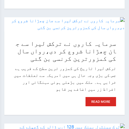
سرمایہ کاروں نے ترکش لیرا سے ج
ان چھڑانا شروع کر دی،رواں سال
کی کمزورترین کرنسی بن گئی
ترکش لیرا تاریخ کی کمزور ترین سطح کے قریب ہے
جس کی بڑی وجہ حال ہی میں امریکہ سے تعلقات میں
خرابی ہے۔ ملک میں بڑھتی ہوئی مہنگائی اور
افراط زر میں اضافے پر قابو
READ MORE