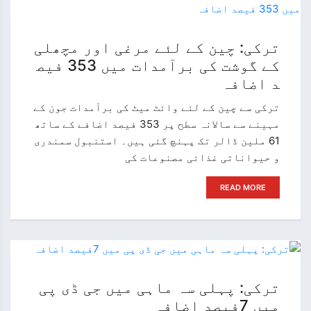
ترکی: چین کے لئے مرغی اور مچھلی
کے گوشت کی برآمدات میں 353 فیص
د اضافہ
ترکی سے چین کے لئے وائٹ میٹ کی برآمدات جون کے
مہینے سے سالانہ سطح پر 353 فیصد اضافے کے ساتھ
61 ملین ڈالر تک پہنچ گئی ہیں۔ استنبول سمندری
و حیواناتی غذائی مصنوعات کی
READ MORE
ترکی: پہلی سہ ماہی میں جی ڈی پی
میں 7فیصد اضافہ