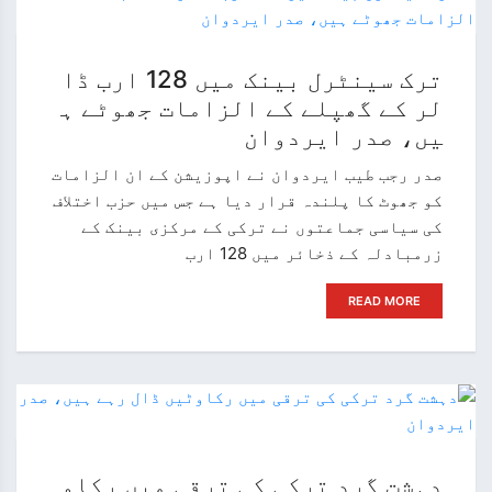
ترک سینٹرل بینک میں 128 ارب ڈا
لر کے گھپلے کے الزامات جھوٹے ہ
یں، صدر ایردوان
صدر رجب طیب ایردوان نے اپوزیشن کے ان الزامات
کو جھوٹ کا پلندہ قرار دیا ہے جس میں حزب اختلاف
کی سیاسی جماعتوں نے ترکی کے مرکزی بینک کے
زرمبادلہ کے ذخائر میں 128 ارب
READ MORE
دہشت گرد ترکی کی ترقی میں رکاو