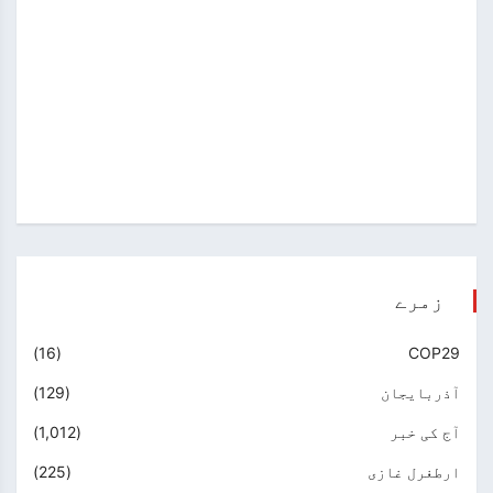
زمرے
(16)
COP29
آذربایجان
(129)
آج کی خبر
(1,012)
ارطغرل غازی
(225)