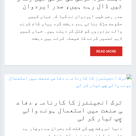
ٹیں ڈال رہے ہیں، صدر ایردوان
صدر رجب طیب ایردوان نے کہا کہ جہاں کہیں
حکومت سڑک بناتی ہے، دہشت گرد یہاں کام کرنے
والے مزدوروں کو قتل کر دیتے ہیں۔ جہاں کہیں
ڈیم تعمیر کرنے کا فیصلہ کرتے ہیں دہشت
READ MORE
ترک انجینئرز کا کارنامہ، دفاع
ی صنعت میں استعمال ہونے والی
چِپ تیار کر لی
دنیا اس وقت چِپ کی قلت کے بحران سے دوچار ہے
تاہم ترک انجینئرز نے آٹو انڈسٹری میں