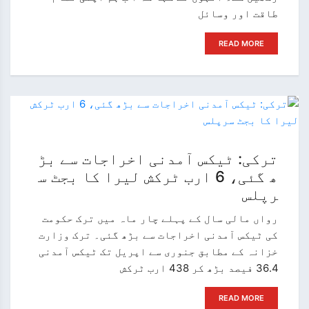
طاقت اور وسائل
READ MORE
ترکی: ٹیکس آمدنی اخراجات سے بڑ
ھ گئی، 6 ارب ٹرکش لیرا کا بجٹ س
رپلس
رواں مالی سال کے پہلے چار ماہ میں ترک حکومت
کی ٹیکس آمدنی اخراجات سے بڑھ گئی۔ ترک وزارت
خزانہ کے مطابق جنوری سے اپریل تک ٹیکس آمدنی
36.4 فیصد بڑھ کر 438 ارب ٹرکش
READ MORE