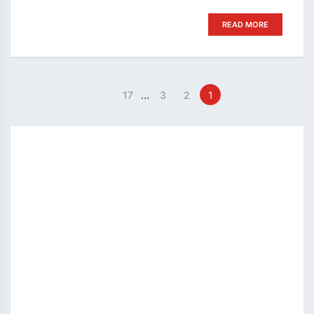
READ MORE
…
17
3
2
1