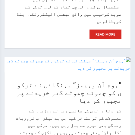
استعمال ہونے والی چِپ تیار کر لی۔ ترکی کے
صوبے کوجیلی میں واقع نیشنل الیکٹرونکس اینڈ
کرپٹالوجی
READ MORE
"ہوم آن وہیلز” مہنگائی نے ترکو
ں کو چھوٹے چھوٹے گھر خریدنے پر
مجبور کر دیا
کورونا وائرس کی عالمی وبا نے روزمرہ کے
معمولات کو تو متاثر کیا ہی ہے لیکن اب ضروریات
زندگی بھی تیزی سے بدل رہی ہیں۔ ترکی میں
"کاروان" یعنی چھوٹے پہیوں پر لکڑی کے چھوٹے