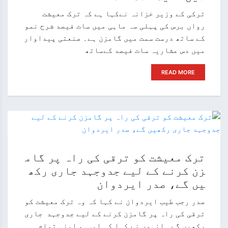
ترکی کے وزیر خزانہ نےکہا ہے کہ ترک معیشت
رواں برس کی پہلی سہ ماہی میں سات فیصد شرح نمو
کے ساتھ درست سمت میں گامزن ہے۔ صنعتی پیداوار
میں دس عشاریہ سات فیصد کےساتھ
READ MORE
ترک معیشت کو ترقی کی راہ پر گام
زن کرنے کے لیے جدوجہد جاری رکھ
یں گے، صدر ایردوان
صدر رجب طیب ایردوان نے کہا کہ وہ ترک معیشت کو
ترقی کی راہ پر گامزن کرنے کے لیے جدوجہد جاری
رکھیں گے۔ انہوں نے کہا کہ ا ب ہم اپنی تمام