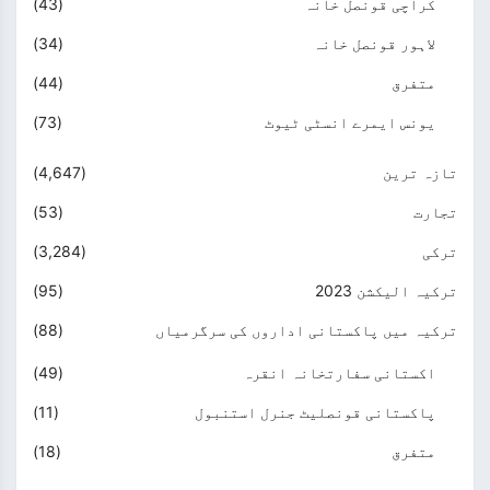
کراچی قونصل خانہ
(43)
لاہور قونصل خانہ
(34)
متفرق
(44)
یونس ایمرے انسٹی ٹیوٹ
(73)
تازہ ترین
(4,647)
تجارت
(53)
ترکی
(3,284)
ترکیہ الیکشن 2023
(95)
ترکیہ میں پاکستانی اداروں کی سرگرمیاں
(88)
اکستانی سفارتخانہ انقرہ
(49)
پاکستانی قونصلیٹ جنرل استنبول
(11)
متفرق
(18)