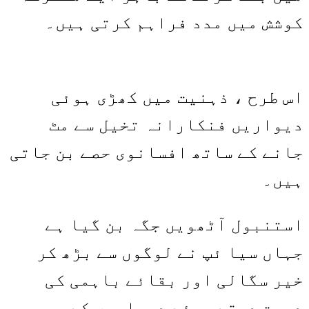
کوشش میں مدد فراہم کرتی ہیں۔
اس طرح ، ذہنیت میں کھڑی ہوئی
دیواریں فنکارانہ تخیل سے مٹ
جانے کے ساتھ افسانوی حصے بن جاتی
ہیں۔
استنبول آٹھویں جگہ بن گیا ہے
جہاں سیا ئپ نے لوگوں سے بڑھ کر
خیر سگالی اور بقائے باہمی کی
دعوت دیتے ہوئے دیواروں کے