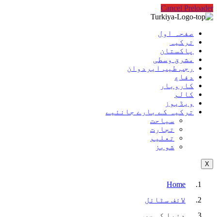
Cancel Preloader
صفحہ اول
ترکیہ
پاکستان
مشرق وسطی
رجب طیب ایردوان
دفاع
کاروبار
کالم
ویڈیوز
ترکیہ کے بارے جانئیے
سیاحت
تجارت
تعلیم
شوبز
X
Home
لائف سٹائل
دنیا کی سب…