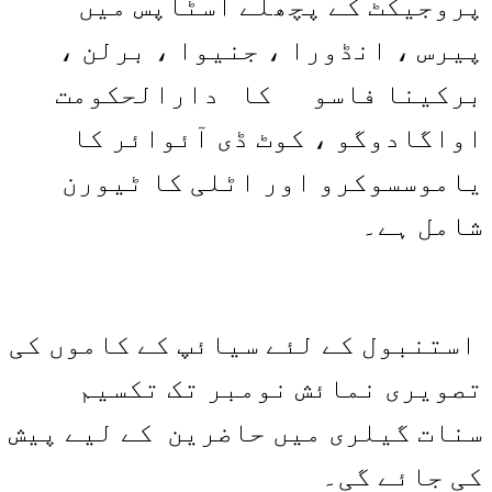
پروجیکٹ کے پچھلے اسٹاپس میں
پیرس ، انڈورا ، جنیوا ، برلن ،
برکینا فاسو کا دارالحکومت
اواگادوگو ، کوٹ ڈی آئوائر کا
یاموسسوکرو اور اٹلی کا ٹیورن
شامل ہے۔
استنبول کے لئے سیائپ کے کاموں کی
تصویری نمائش نومبر تک تکسیم
سنات گیلری میں حاضرین کے لیے پیش
کی جائے گی۔