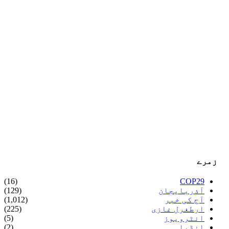
زمرے
(16)
COP29
آذربایجان
(129)
آج کی خبر
(1,012)
ارطغرل غازی
(225)
انٹرویوز
(5)
انڈیا
(2)