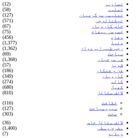
تصاویر
(12)
تعلیم
(58)
تعلیمی سرگرمیاں
(127)
ٹیکنالوجی
(571)
خاص کاروبار
(67)
خصوصی پیغام
(75)
دفاع
(456)
دنیا
(1,377)
رجب طیب ایردوان
(1,362)
سیاحت
(69)
شہ سرخیاں
(1,368)
شوبز
(57)
فن و فنکار
(186)
کاروبار
(349)
کالم
(274)
کھیل
(680)
لائف سٹائل
(810)
ثقافت
(116)
سیروسیاحت
(127)
صحت
(303)
لائف سٹائل خاص
(36)
مشرق وسطی
(1,400)
ویڈیو
(7)