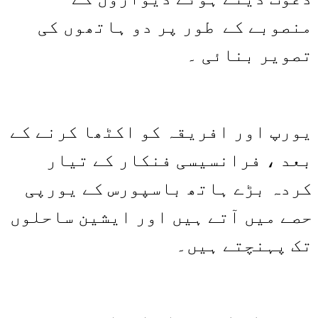
منصوبے کے طور پر دو ہاتھوں کی
تصویر بنائی ۔
یورپ اور افریقہ کو اکٹھا کرنے کے
بعد ، فرانسیسی فنکار کے تیار
کردہ بڑے ہاتھ باسپورس کے یورپی
حصے میں آتے ہیں اور ایشین ساحلوں
تک پہنچتے ہیں۔