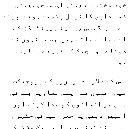
خود مختار سیائپ آج ماحولیاتی
ذمہ داری کا خیال رکھتے ہوئے پینٹ
سے بنی گھاس پر اپنی پینٹنگز کے
لئے جانے جاتے ہیں جسے انہوں نے
کوئلے اور چاک کے ذریعے بنایا
تھا۔
اس کے علاوہ دیواروں کے پروجیکٹ
میں انہوں نے ایسی تصاویر بنائی
ہیں جو انسانوں کو جدا کرنے اور
انہیں ذہنی یا جغرافیائی جگہوں
میں بند کرنے سے باہر ایک مشترکہ