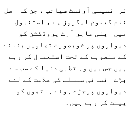
Share
Link
فرانسیسی آرٹسٹ سیائپ ، جن کا اصل
نام گیلوم لیگروز ہے ، استنبول
میں اپنی ماہر آرٹ پروڈکشن کو
دیواروں پر خوبصورت تصاویر بنانے
کے منصوبے کے تحت استعمال کر رہے
ہیں جس میں وہ قطبی دنیا کے سب سے
بڑے انسانی سلسلے کی علامت کے لئے
دیواروں پرجڑے ہوئے ہاتھوں کو
پینٹ کر رہے ہیں۔