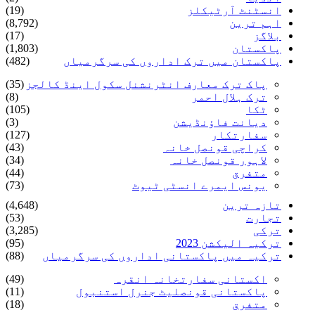
انسٹنٹ آرٹیکلز
(19)
اہم ترین
(8,792)
بلاگز
(17)
پاکستان
(1,803)
پاکستان میں ترک اداروں کی سرگرمیاں
(482)
پاک ترک معارف انٹرنشنل سکول اینڈ کالجز
(35)
ترک ہلال احمر
(8)
ٹکا
(105)
دیانت فاؤنڈیشن
(3)
سفارتکار
(127)
کراچی قونصل خانہ
(43)
لاہور قونصل خانہ
(34)
متفرق
(44)
یونس ایمرے انسٹی ٹیوٹ
(73)
تازہ ترین
(4,648)
تجارت
(53)
ترکی
(3,285)
ترکیہ الیکشن 2023
(95)
ترکیہ میں پاکستانی اداروں کی سرگرمیاں
(88)
اکستانی سفارتخانہ انقرہ
(49)
پاکستانی قونصلیٹ جنرل استنبول
(11)
متفرق
(18)