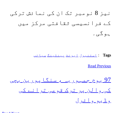
نیز 8 نومبر تک ان کی نمائش ترکی
کے فرانسیسی ثقافتی مرکز میں
ہوگی۔
Tags
:
استنبول
ایونٹ
پینٹینگ
سیائپ
Read Previous
97 یوم جمہوریہ ، سنگاپورین بچی
کی والن پر ترک قومی ترانے کی
وڈیو وائرل