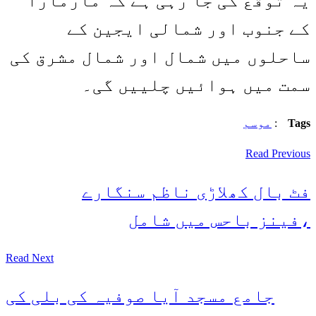
یہ توقع کی جا رہی ہے کہ مارمارا
کے جنوب اور شمالی ایجین کے
ساحلوں میں شمال اور شمال مشرق کی
سمت میں ہوائیں چلییں گی۔
Tags
:
موسم
Read Previous
فٹ بال کھلاڑی ناظم سنگارے
،فینز باحس میں شامل
Read Next
جامع مسجد آیا صوفیہ کی بلی کی