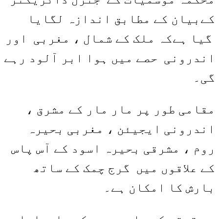
کےبیان کے مطابق اندازہ لگایا
گیا ہےکہ ملک کے شمال ، مغربی اور
اندرونی حصے میں ہوا ابر آلود رہے
گی۔
مقامی طور پر مار مار کے مشرق ،
اندرونی ایجیئن ، مغربی بحیرہ
روم ، مشرقی بحیرہ اسود کے آس پاس
کے علاقوں میں گرج چمک کے ساتھ
بارش کا امکان ہے۔