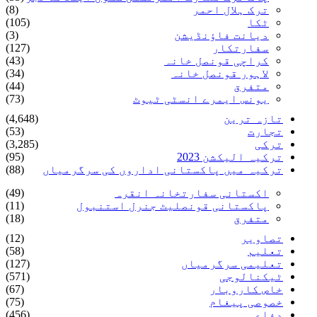
ترک ہلال احمر
(8)
ٹکا
(105)
دیانت فاؤنڈیشن
(3)
سفارتکار
(127)
کراچی قونصل خانہ
(43)
لاہور قونصل خانہ
(34)
متفرق
(44)
یونس ایمرے انسٹی ٹیوٹ
(73)
تازہ ترین
(4,648)
تجارت
(53)
ترکی
(3,285)
ترکیہ الیکشن 2023
(95)
ترکیہ میں پاکستانی اداروں کی سرگرمیاں
(88)
اکستانی سفارتخانہ انقرہ
(49)
پاکستانی قونصلیٹ جنرل استنبول
(11)
متفرق
(18)
تصاویر
(12)
تعلیم
(58)
تعلیمی سرگرمیاں
(127)
ٹیکنالوجی
(571)
خاص کاروبار
(67)
خصوصی پیغام
(75)
دفاع
(456)