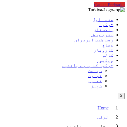
Cancel Preloader
صفحہ اول
ترکیہ
پاکستان
مشرق وسطی
رجب طیب ایردوان
دفاع
کاروبار
کالم
ویڈیوز
ترکیہ کے بارے جانئیے
سیاحت
تجارت
تعلیم
شوبز
X
Home
ترکی
محکمہ موسمیات نے…