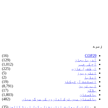
زمرے
(16)
COP29
آذربایجان
(129)
آج کی خبر
(1,012)
ارطغرل غازی
(225)
انٹرویوز
(5)
انڈیا
(2)
انسٹنٹ آرٹیکلز
(19)
اہم ترین
(8,791)
بلاگز
(17)
پاکستان
(1,803)
پاکستان میں ترک اداروں کی سرگرمیاں
(482)
پاک ترک معارف انٹرنشنل سکول اینڈ کالجز
(35)