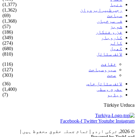
دنیا
(1,377)
رجب طیب ایردوان
(1,362)
سیاحت
(69)
شہ سرخیاں
(1,368)
شوبز
(57)
فن و فنکار
(186)
کاروبار
(349)
کالم
(274)
کھیل
(680)
لائف سٹائل
(810)
ثقافت
(116)
سیروسیاحت
(127)
صحت
(303)
لائف سٹائل خاص
(36)
مشرق وسطی
(1,400)
ویڈیو
(7)
Türkiye Urduca
Facebook-f
Twitter
Youtube
Instagram
© 2026, ترکی اردو | تمام جملہ حقوق محفوظ ہیں |
Powered by TechLead