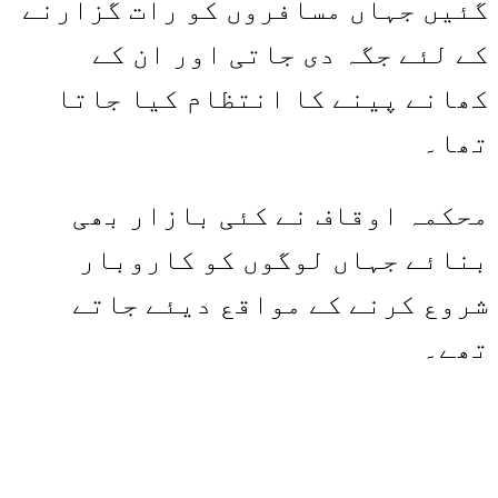
گئیں جہاں مسافروں کو رات گزارنے
کے لئے جگہ دی جاتی اور ان کے
کھانے پینے کا انتظام کیا جاتا
تھا۔
محکمہ اوقاف نے کئی بازار بھی
بنائے جہاں لوگوں کو کاروبار
شروع کرنے کے مواقع دیئے جاتے
تھے۔