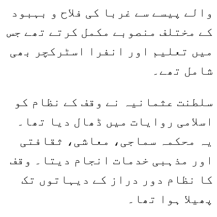
والے پیسے سے غربا کی فلاح و بہبود
کے مختلف منصوبے مکمل کرتے تھے جس
میں تعلیم اور انفرا اسٹرکچر بھی
شامل تھے۔
سلطنت عثمانیہ نے وقف کے نظام کو
اسلامی روایات میں ڈھال دیا تھا۔
یہ محکمہ سماجی، معاشی، ثقافتی
اور مذہبی خدمات انجام دیتا۔ وقف
کا نظام دور دراز کے دیہاتوں تک
پھیلا ہوا تھا۔