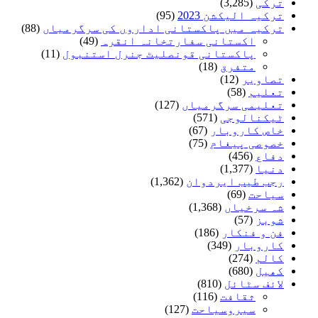
ترکی
(3,285)
ترکیہ الیکشن 2023
(95)
ترکیہ میں پاکستانی اداروں کی سرگرمیاں
(88)
اکستانی سفارتخانہ انقرہ
(49)
پاکستانی قونصلیٹ جنرل استنبول
(11)
متفرق
(18)
تصاویر
(12)
تعلیم
(58)
تعلیمی سرگرمیاں
(127)
ٹیکنالوجی
(571)
خاص کاروبار
(67)
خصوصی پیغام
(75)
دفاع
(456)
دنیا
(1,377)
رجب طیب ایردوان
(1,362)
سیاحت
(69)
شہ سرخیاں
(1,368)
شوبز
(57)
فن و فنکار
(186)
کاروبار
(349)
کالم
(274)
کھیل
(680)
لائف سٹائل
(810)
ثقافت
(116)
سیروسیاحت
(127)