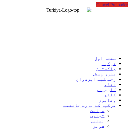
Cancel Preloader
صفحہ اول
ترکیہ
پاکستان
مشرق وسطی
رجب طیب ایردوان
دفاع
کاروبار
کالم
ویڈیوز
ترکیہ کے بارے جانئیے
سیاحت
تجارت
تعلیم
شوبز