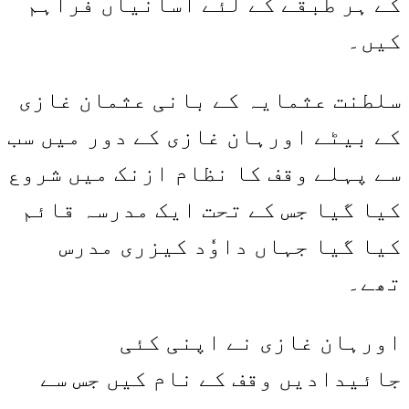
کے ہر طبقے کے لئے آسانیاں فراہم
کیں۔
سلطنت عثمایہ کے بانی عثمان غازی
کے بیٹے اورہان غازی کے دور میں سب
سے پہلے وقف کا نظام ازنک میں شروع
کیا گیا جس کے تحت ایک مدرسہ قائم
کیا گیا جہاں داوٗد کیزری مدرس
تھے۔
اورہان غازی نے اپنی کئی
جائیدادیں وقف کے نام کیں جس سے