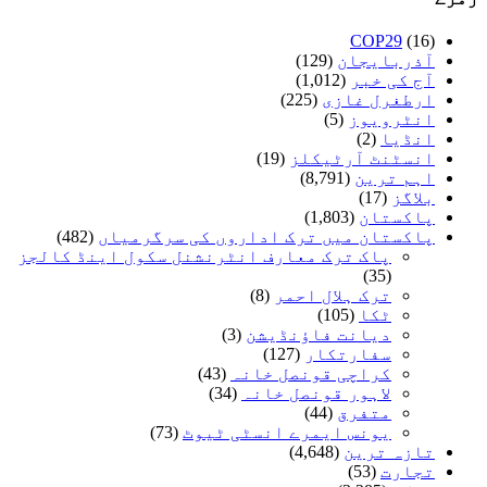
COP29
(16)
آذربایجان
(129)
آج کی خبر
(1,012)
ارطغرل غازی
(225)
انٹرویوز
(5)
انڈیا
(2)
انسٹنٹ آرٹیکلز
(19)
اہم ترین
(8,791)
بلاگز
(17)
پاکستان
(1,803)
پاکستان میں ترک اداروں کی سرگرمیاں
(482)
پاک ترک معارف انٹرنشنل سکول اینڈ کالجز
(35)
ترک ہلال احمر
(8)
ٹکا
(105)
دیانت فاؤنڈیشن
(3)
سفارتکار
(127)
کراچی قونصل خانہ
(43)
لاہور قونصل خانہ
(34)
متفرق
(44)
یونس ایمرے انسٹی ٹیوٹ
(73)
تازہ ترین
(4,648)
تجارت
(53)