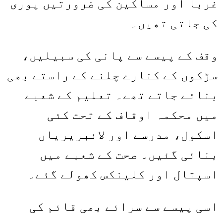
غربا اور مساکین کی ضرورتیں پوری
کی جاتی تھیں۔
وقف کے پیسے سے پانی کی سبیلیں،
سڑکوں کے کنارے چلنے کے راستے بھی
بنائے جاتے تھے۔ تعلیم کے شعبے
میں محکمہ اوقاف کے تحت کئی
اسکول، مدرسے اور لائبریریاں
بنائی گئیں۔ صحت کے شعبے میں
اسپتال اور کلینکس کھولے گئے۔
اسی پیسے سے سرائے بھی قائم کی