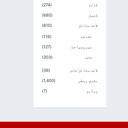
کالم
(274)
کھیل
(680)
لائف سٹائل
(810)
ثقافت
(116)
سیروسیاحت
(127)
صحت
(303)
لائف سٹائل خاص
(36)
مشرق وسطی
(1,400)
ویڈیو
(7)