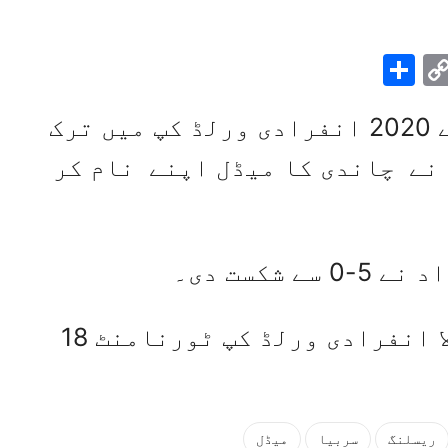
Share
Pinteres
Copy
Link
Wha
Link
سربیا میں ہونے والے 2020 انفرادی ورلڈ کپ میں ترک
نے چاندی کا میڈل اپنے نام کر
 شکست دی۔
بلغراد میں ہونے والا انفرادی ورلڈ کپ ٹورنامنٹ 18
ریسلنگ
سربیا
میڈل