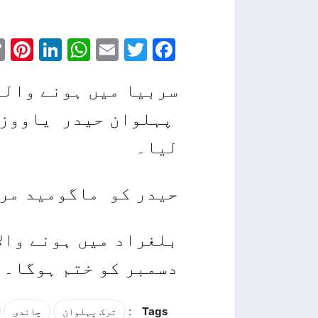
t
edIn
tsApp
Email
Facebook
Twitter
پہلوان حیدر یاووز 
لیا۔
حیدر کو ماگومید مراد نے 5-0 سے
دسمبر کو ختم ہوگا۔
:
Tags
ترک پہلوان
چاندی