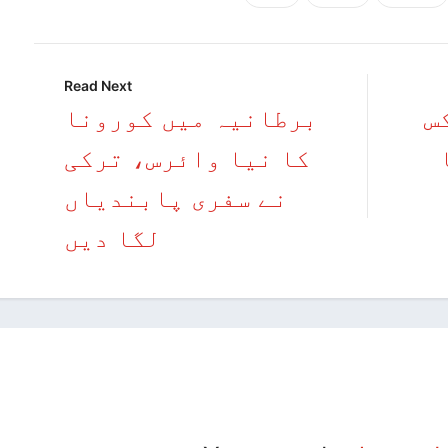
Read Next
رکس
برطانیہ میں کورونا
کا نیا وائرس، ترکی
نے سفری پابندیاں
لگا دیں