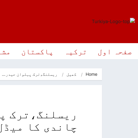
صفحہ اول
ترکیہ
پاکستان
مشر
Home
کھیل
ریسلنگ،ترک پہلوان حیدر…
ریسلنگ،ترک پہ
چاندی کا میڈل