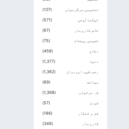
تعلیمی سرگرمیاں
(127)
ٹیکنالوجی
(571)
خاص کاروبار
(67)
خصوصی پیغام
(75)
دفاع
(456)
دنیا
(1,377)
رجب طیب ایردوان
(1,362)
سیاحت
(69)
شہ سرخیاں
(1,368)
شوبز
(57)
فن و فنکار
(186)
کاروبار
(349)