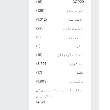
(16)
COP29
آذربایجان
(129)
آج کی خبر
(1,012)
ارطغرل غازی
(225)
انٹرویوز
(5)
انڈیا
(2)
انسٹنٹ آرٹیکلز
(19)
اہم ترین
(8,791)
بلاگز
(17)
پاکستان
(1,803)
پاکستان میں ترک اداروں کی
سرگرمیاں
(482)