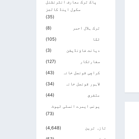
پاک ترک معارف انٹرنشنل
سکول اینڈ کالجز
(35)
ترک ہلال احمر
(8)
ٹکا
(105)
دیانت فاؤنڈیشن
(3)
سفارتکار
(127)
کراچی قونصل خانہ
(43)
لاہور قونصل خانہ
(34)
متفرق
(44)
یونس ایمرے انسٹی ٹیوٹ
(73)
تازہ ترین
(4,648)
تجارت
(53)