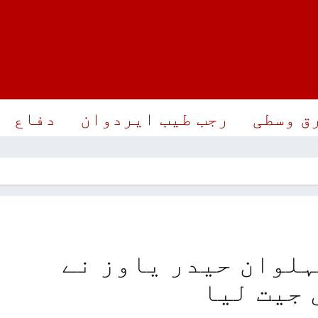
ق وسطی
رجب طیب ایردوان
دفاع
لوان حیدر یاوز نے
 جیت لیا