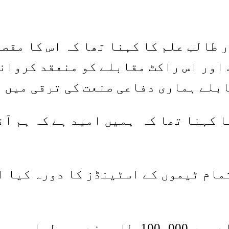
 طالب علم کا کہنا تھا کہ اس کا مقصد
اور اس راکٹ مقابلے کو منعقد کروانے
ابلے ہماری دفاعی صنعت کی ترقی میں 
ا کہنا تھا کہ ہمیں امید ہے کہ ہم آن
ام ٹیموں کے اسٹینڈز کا دورہ کیا او