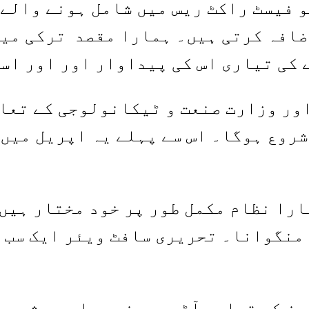
فیسٹ راکٹ ریس میں شامل ہونے والے ا
افہ کرتی ہیں۔ ہمارا مقصد ترکی میں 
کی تیاری اس کی پیداوار اور اور اس
روع ہوگا۔ اس سے پہلے یہ اپریل میں 
ارا نظام مکمل طور پر خود مختار ہیں۔
منگوانا۔ تحریری سافٹ ویئر ایک سب س
دن کی تیاری آٹھ مہینے پہلے ہی شروع