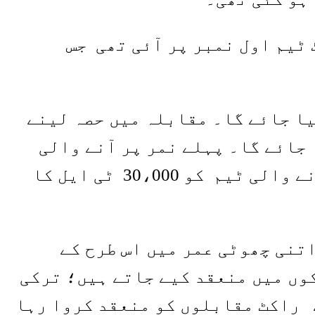
 ٹیم اول نمبر پر آئی تھی جس
ن کیا جائے گا۔ مقابلہ میں حصہ لینے
 جائے گا۔ پہلے نمر پر آنے والی
ٹیم کو 50،000 ٹی ایل، دوسرے نمبر کو 40،000 ٹی ایل اور تیسرے نمبر پر آنے والی ٹیم کو 30،000 ٹی ایل کا
تنی چھوٹی عمر میں اس طرح کے
وں میں منعقد کیے جاتے ہیں؛ ترکی
ے کو منعقد کروا رہا ہے اور یو ایس جو 15 سالوں سے راکٹ مقابلوں کو منعقد کروا رہا