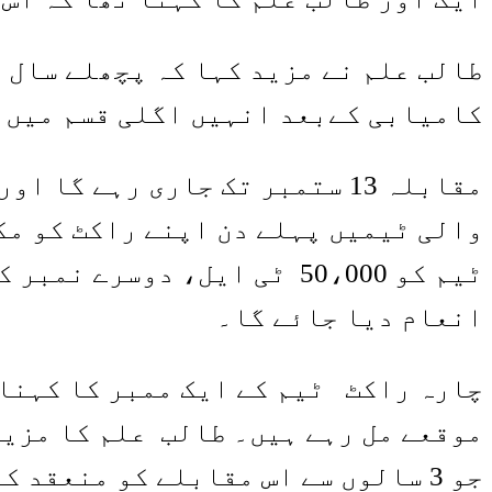
طالب علم نے مزید کہا کہ پچھلے سال 
کامیابی کےبعد انہیں اگلی قسم میں 
مقابلہ 13 ستمبر تک جاری رہے 
والی ٹیمیں پہلے دن اپنے راکٹ کو مک
انعام دیا جائے گا۔
چارہ راکٹ ٹیم کے ایک ممبر کا کہنا 
موقعے مل رہے ہیں۔ طالب علم کا مزید