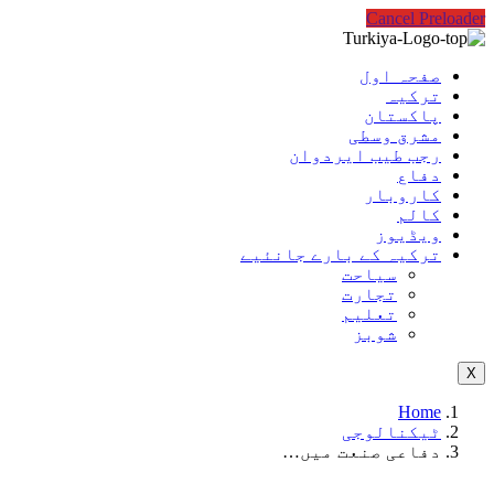
Cancel Preloader
صفحہ اول
ترکیہ
پاکستان
مشرق وسطی
رجب طیب ایردوان
دفاع
کاروبار
کالم
ویڈیوز
ترکیہ کے بارے جانئیے
سیاحت
تجارت
تعلیم
شوبز
X
Home
ٹیکنالوجی
دفاعی صنعت میں…