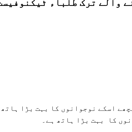
ے والے ترک طلباء ٹیکنوفیسٹ
چھے اسکے نوجوانوں کا بہت بڑا ہاتھ
وں کا بہت بڑا ہاتھ ہے۔