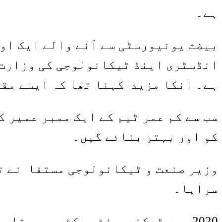
ہے۔
بیضت یونیورسٹی سے آنے والے ایک اور
انڈسٹری اینڈ ٹیکانولوجی کی وزارت 
ہے۔ انکا مزید کہنا تھا کہ ایسے مق
سب سے کم عمر ٹیم کے ایک ممبر عمیر ک
کو اور بہتر بنائے گیں۔
وزیر صنعت و ٹیکانولوجی مستفا نے تم
سراہا۔
2020 میں ٹیکنوسوفٹ راکٹ ریس مقابلے میں 100،000 طلبہ نے حصہ لیا۔