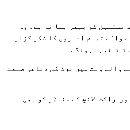
 مستقبل کو بہتر بنا نا ہے۔ وہ
 والے تمام اداروں کا شکر گزار
مثبت ثابت ہونگے۔
ے والے وقت میں ترک کی دفاعی صنعت
ر راکٹ لانچ کے مناظر کو بھی