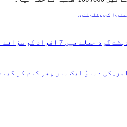
سٹیول
کورونا وائرس
د کو سزائے موت کا حکم سنا دیا
مریکی دباوٗ ایک بار پھر کام کر گیا،