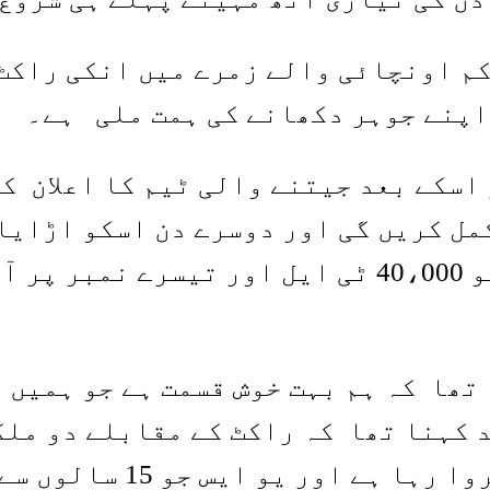
کم اونچائی والے زمرے میں انکی راکٹ
اپنے جوہر دکھانے کی ہمت ملی ہے۔
گا اور اسکے بعد جیتنے والی ٹیم کا اعلا
مل کریں گی اور دوسرے دن اسکو اڑایا
تھا کہ ہم بہت خوش قسمت ہے جو ہمیں ا
 کہنا تھا کہ راکٹ کے مقابلے دو ملک
جو 3 سالوں سے اس مقابل