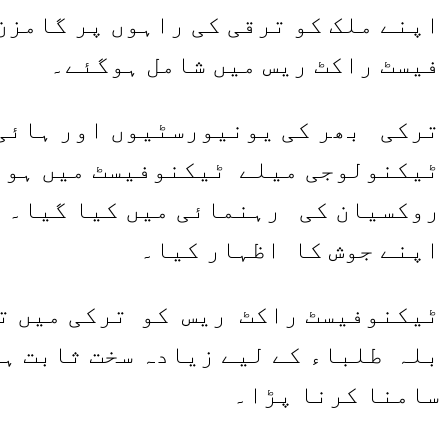
اپنے ملک کو ترقی کی راہوں پر گامزن
فیسٹ راکٹ ریس میں شامل ہوگئے۔
ترکی بھر کی یونیورسٹیوں اور ہائی 
ٹیکنولوجی میلے ٹیکنوفیسٹ میں ہون
روکسیان کی رہنمائی میں کیا گیا۔ طل
اپنے جوش کا اظہار کیا۔
ٹیکنوفیسٹ راکٹ ریس کو ترکی میں تی
بلہ طلباء کے لیے زیادہ سخت ثابت ہو
سامنا کرنا پڑا۔