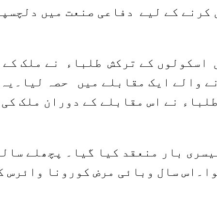
 کرنے کے لیے دفاعی صنعت میں دلچسپ
اسکولوں کے ترکش طلباء نے ملک کے س
ے والے ایک مقابلے میں حصہ لیا۔یہ
باء نے اس مقابلے کے دوران ملک کی 
سری بار منعقد کیا گیا۔ پچھلے سالوں
ا۔اس سال وبائی مرض کورونا وائرس کے