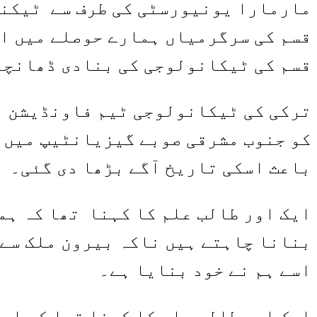
مارمارا یونیورسٹی کی طرف سے ٹیکنو 
قسم کی سرگرمیاں ہمارے حوصلے میں اض
قسم کی ٹیکانولوجی کی بنادی ڈھانچے 
کو جنوب مشرقی صوبے گیزیانٹیپ میں ش
باعث اسکی تاریخ آگے بڑھا دی گئی۔
ایک اور طالب علم کا کہنا تھا کہ ہم
بنانا چاہتے ہیں ناکہ بیرون ملک سے 
اسے ہم نے خود بنایا ہے۔
ایک اور طالب علم کا کہنا تھا کہ اس 