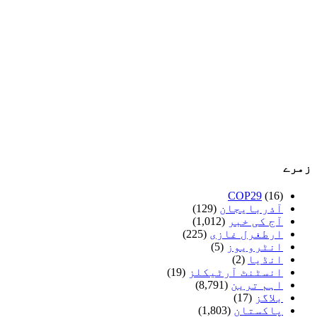
زمرے
COP29
(16)
آذربایجان
(129)
آج کی خبر
(1,012)
ارطغرل غازی
(225)
انٹرویوز
(5)
انڈیا
(2)
انسٹنٹ آرٹیکلز
(19)
اہم ترین
(8,791)
بلاگز
(17)
پاکستان
(1,803)