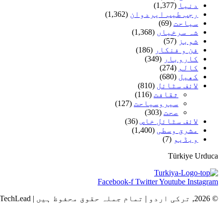
دنیا
(1,377)
رجب طیب ایردوان
(1,362)
سیاحت
(69)
شہ سرخیاں
(1,368)
شوبز
(57)
فن و فنکار
(186)
کاروبار
(349)
کالم
(274)
کھیل
(680)
لائف سٹائل
(810)
ثقافت
(116)
سیروسیاحت
(127)
صحت
(303)
لائف سٹائل خاص
(36)
مشرق وسطی
(1,400)
ویڈیو
(7)
Türkiye Urduca
Facebook-f
Twitter
Youtube
Instagram
© 2026, ترکی اردو | تمام جملہ حقوق محفوظ ہیں | Powered by TechLead