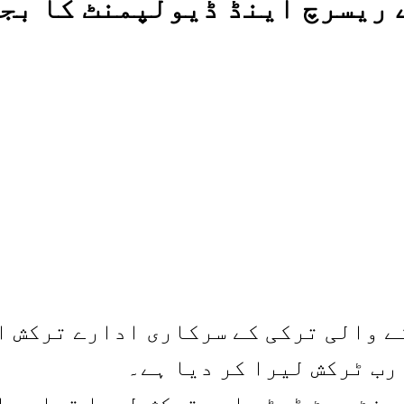
 ریسرچ اینڈ ڈیولپمنٹ کا بجٹ
رنے والی ترکی کے سرکاری ادارے ترکش 
رب ٹرکش لیرا کر دیا ہے۔
ولپمنٹ بجٹ ڈیڑھ ارب ترکش لیرا تھا۔ ح