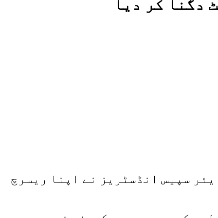
 دگنا کر دیا
ایئر سپیس انڈسٹریز نے اپنا ریسرچ
الیہ کچھ عرصے میں کمپنی نے جدید