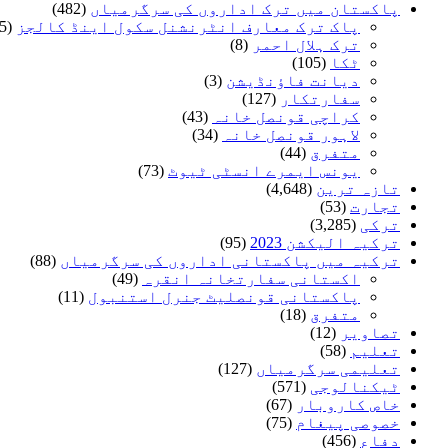
پاکستان میں ترک اداروں کی سرگرمیاں
(482)
پاک ترک معارف انٹرنشنل سکول اینڈ کالجز
(35)
ترک ہلال احمر
(8)
ٹکا
(105)
دیانت فاؤنڈیشن
(3)
سفارتکار
(127)
کراچی قونصل خانہ
(43)
لاہور قونصل خانہ
(34)
متفرق
(44)
یونس ایمرے انسٹی ٹیوٹ
(73)
تازہ ترین
(4,648)
تجارت
(53)
ترکی
(3,285)
ترکیہ الیکشن 2023
(95)
ترکیہ میں پاکستانی اداروں کی سرگرمیاں
(88)
اکستانی سفارتخانہ انقرہ
(49)
پاکستانی قونصلیٹ جنرل استنبول
(11)
متفرق
(18)
تصاویر
(12)
تعلیم
(58)
تعلیمی سرگرمیاں
(127)
ٹیکنالوجی
(571)
خاص کاروبار
(67)
خصوصی پیغام
(75)
دفاع
(456)