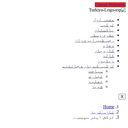
Cancel Preloader
صفحہ اول
ترکیہ
پاکستان
مشرق وسطی
رجب طیب ایردوان
دفاع
کاروبار
کالم
ویڈیوز
ترکیہ کے بارے جانئیے
سیاحت
تجارت
تعلیم
شوبز
X
Home
تازہ ترین
ترکش ایئر سپیس…