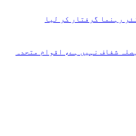
ئر رہنما گرفتار کر لیا
صلہ شفاف نہیں ہے، اقوام متحدہ