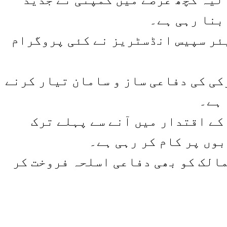
بنا رہی ہے۔
یئر سپیس انڈسٹریز نے کئی پروگرام
کی کی دفاعی ساز و سامان تیار کرنے
ے اقتدار میں آنے سے پہلے ترک
مالک کو بھی دفاعی اسلحہ فروخت کر