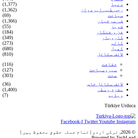
دنیا
(1,377)
رجب طیب ایردوان
(1,362)
سیاحت
(69)
شہ سرخیاں
(1,366)
شوبز
(55)
فن و فنکار
(184)
کاروبار
(349)
کالم
(273)
کھیل
(680)
لائف سٹائل
(810)
ثقافت
(116)
سیروسیاحت
(127)
صحت
(303)
لائف سٹائل خاص
(36)
مشرق وسطی
(1,400)
ویڈیو
(7)
Türkiye Urduca
Facebook-f
Twitter
Youtube
Instagram
© 2026, ترکی اردو | تمام جملہ حقوق محفوظ ہیں |
Powered by TechLead