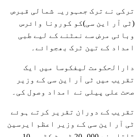
Share
Link
ترکی نے ترک جمہوریہ شمالی قبرص
(ٹی آر این سی)کو کورونا وائرس
وبائی مرض سے نمٹنے کے لیے طبی
امداد کے تین ٹرک بھجوائے۔
دارالحکومت لیفکوسا میں ایک
تقریب میں ٹی آر این سی کے وزیر
صحت علی پیلی نے امداد وصول کی۔
تقریب کے دوران تقریر کرتے ہوئے
ٹی آر این سی کے وزیر اعظم ایرسین
تاتار نے 20،000 ٹیسٹ کٹس ، 10