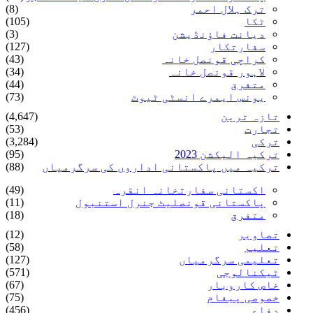
ترک ہلال احمر
(8)
ٹکا
(105)
دیانت فاؤنڈیشن
(3)
سفارتکار
(127)
کراچی قونصل خانہ
(43)
لاہور قونصل خانہ
(34)
متفرق
(44)
یونس ایمرے انسٹی ٹیوٹ
(73)
تازہ ترین
(4,647)
تجارت
(53)
ترکی
(3,284)
ترکیہ الیکشن 2023
(95)
ترکیہ میں پاکستانی اداروں کی سرگرمیاں
(88)
اکستانی سفارتخانہ انقرہ
(49)
پاکستانی قونصلیٹ جنرل استنبول
(11)
متفرق
(18)
تصاویر
(12)
تعلیم
(58)
تعلیمی سرگرمیاں
(127)
ٹیکنالوجی
(571)
خاص کاروبار
(67)
خصوصی پیغام
(75)
دفاع
(456)