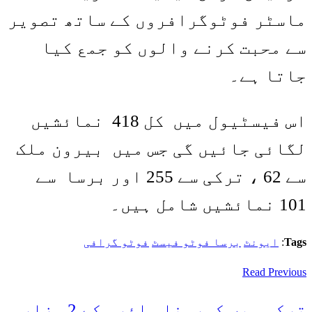
ماسٹر فوٹوگرافروں کے ساتھ تصویر
سے محبت کرنے والوں کو جمع کیا
جاتا ہے۔
اس فیسٹیول میں کل 418 نمائشیں
لگائی جائیں گی جس میں بیرون ملک
سے 62 ، ترکی سے 255 اور برسا سے
101 نمائشیں شامل ہیں۔
Tags
:
ایونٹ
برسا فوٹو فیسٹ
فوٹو گرافی
Read Previous
ترکی میں کورونا وائرس کے 2 ہزار