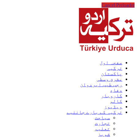
Cancel Preloader
صفحہ اول
ترکیہ
پاکستان
مشرق وسطی
رجب طیب ایردوان
دفاع
کاروبار
کالم
ویڈیوز
ترکیہ کے بارے جانئیے
سیاحت
تجارت
تعلیم
شوبز