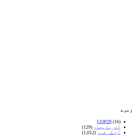
زمرے
COP29
(16)
آذربایجان
(129)
آج کی خبر
(1,012)