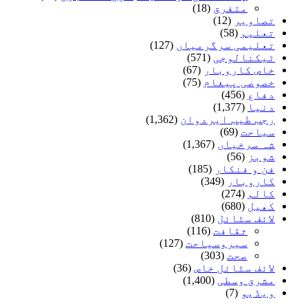
متفرق
(18)
تصاویر
(12)
تعلیم
(58)
تعلیمی سرگرمیاں
(127)
ٹیکنالوجی
(571)
خاص کاروبار
(67)
خصوصی پیغام
(75)
دفاع
(456)
دنیا
(1,377)
رجب طیب ایردوان
(1,362)
سیاحت
(69)
شہ سرخیاں
(1,367)
شوبز
(56)
فن و فنکار
(185)
کاروبار
(349)
کالم
(274)
کھیل
(680)
لائف سٹائل
(810)
ثقافت
(116)
سیروسیاحت
(127)
صحت
(303)
لائف سٹائل خاص
(36)
مشرق وسطی
(1,400)
ویڈیو
(7)