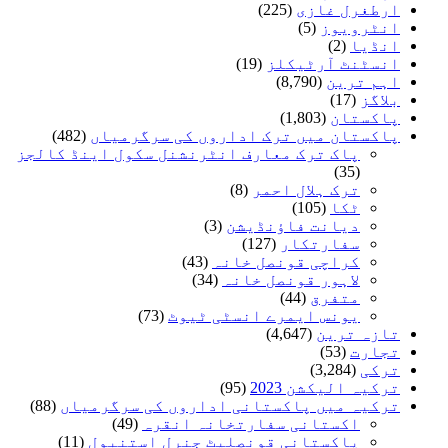
ارطغرل غازی
(225)
انٹرویوز
(5)
انڈیا
(2)
انسٹنٹ آرٹیکلز
(19)
اہم ترین
(8,790)
بلاگز
(17)
پاکستان
(1,803)
پاکستان میں ترک اداروں کی سرگرمیاں
(482)
پاک ترک معارف انٹرنشنل سکول اینڈ کالجز
(35)
ترک ہلال احمر
(8)
ٹکا
(105)
دیانت فاؤنڈیشن
(3)
سفارتکار
(127)
کراچی قونصل خانہ
(43)
لاہور قونصل خانہ
(34)
متفرق
(44)
یونس ایمرے انسٹی ٹیوٹ
(73)
تازہ ترین
(4,647)
تجارت
(53)
ترکی
(3,284)
ترکیہ الیکشن 2023
(95)
ترکیہ میں پاکستانی اداروں کی سرگرمیاں
(88)
اکستانی سفارتخانہ انقرہ
(49)
پاکستانی قونصلیٹ جنرل استنبول
(11)