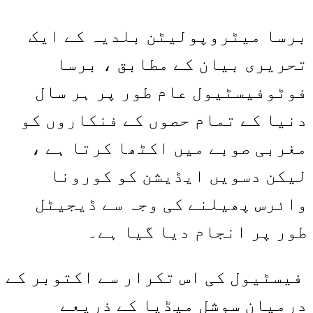
برسا میٹروپولیٹن بلدیہ کے ایک
تحریری بیان کے مطابق ، برسا
فوٹوفیسٹیول عام طور پر ہر سال
دنیا کے تمام حصوں کے فنکاروں کو
مغربی صوبے میں اکٹھا کرتا ہے ،
لیکن دسویں ایڈیشن کو کورونا
وائرس پھیلنے کی وجہ سے ڈیجیٹل
طور پر انجام دیا گیا ہے۔
فیسٹیول کی اس تکرار سے اکتوبر کے
درمیان سوشل میڈیا کے ذریعے