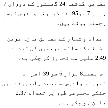
مطابق گذشتہ 24 گھنٹوں کے دوران 7
ہزار 7 سو95نئے کورونا وائرس کیسز
رجسٹر ہوئے ہیں۔
اعداد و شمار کے مطابق تازہ ترین
اضافے کے ساتھ مریضوں کی تعداد
2.49 ملین سے تجاوز کر چکی ہے۔
اس ہفتے8 ہزار 6 سو 39 افرا د
کورونا وائرس سے صحت یاب ہوئے ہیں
جنکی مجموعی طور پر تعداد 2.37
ملین ہو چکی ہے۔