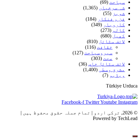
سیاحت
(69)
شہ سرخیاں
(1,365)
شوبز
(55)
فن و فنکار
(184)
کاروبار
(349)
کالم
(273)
کھیل
(680)
لائف سٹائل
(810)
ثقافت
(116)
سیروسیاحت
(127)
صحت
(303)
لائف سٹائل خاص
(36)
مشرق وسطی
(1,400)
ویڈیو
(7)
Türkiye Urduca
Facebook-f
Twitter
Youtube
Instagram
© 2026, ترکی اردو | تمام جملہ حقوق محفوظ ہیں |
Powered by TechLead
ہم سے رابطہ
اشتہارات