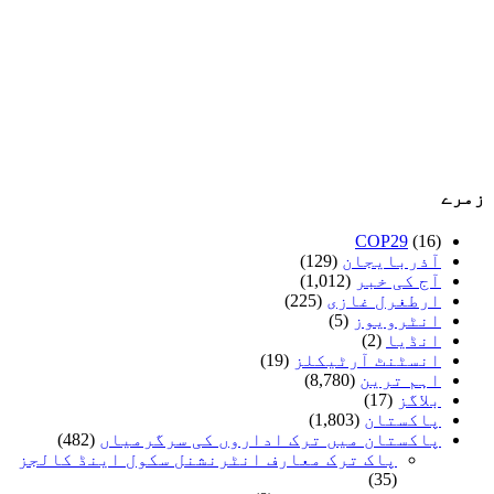
زمرے
COP29
(16)
آذربایجان
(129)
آج کی خبر
(1,012)
ارطغرل غازی
(225)
انٹرویوز
(5)
انڈیا
(2)
انسٹنٹ آرٹیکلز
(19)
اہم ترین
(8,780)
بلاگز
(17)
پاکستان
(1,803)
پاکستان میں ترک اداروں کی سرگرمیاں
(482)
پاک ترک معارف انٹرنشنل سکول اینڈ کالجز
(35)