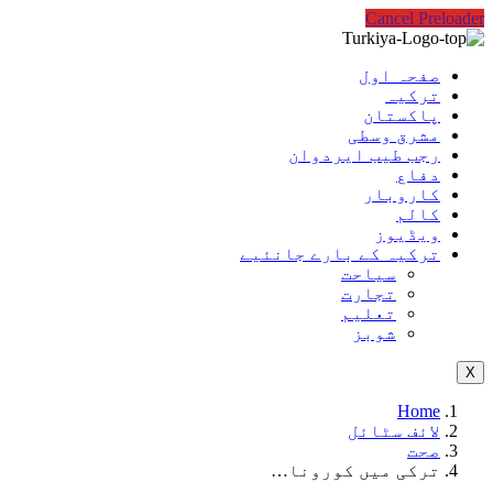
Cancel Preloader
صفحہ اول
ترکیہ
پاکستان
مشرق وسطی
رجب طیب ایردوان
دفاع
کاروبار
کالم
ویڈیوز
ترکیہ کے بارے جانئیے
سیاحت
تجارت
تعلیم
شوبز
X
Home
لائف سٹائل
صحت
ترکی میں کورونا…