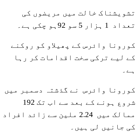
تشویشناک خالت میں مریضوں کی
تعداد 1 ہزار 5 سو 92ہو چکی ہے۔
کورونا وائرس کے پھیلاو کو روکنے
کے لیے ترکی سخت اقدامات کر رہا
ہے۔
کورونا وائرس نے گذشتہ دسمبر میں
شروع ہونے کے بعد سے اب تک 192
ممالک میں 2.24 ملین سے زائد افراد
کی جانیں لی ہیں۔