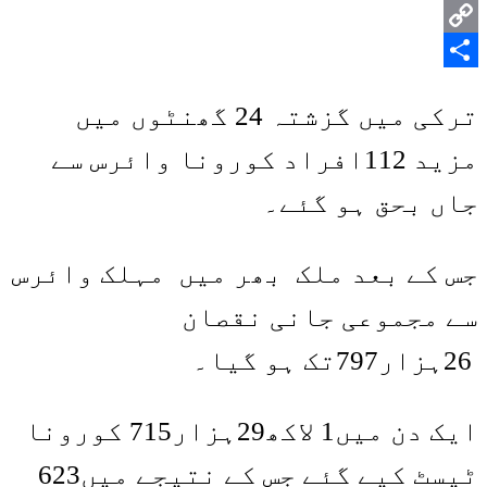
Pinterest
Copy
Share
Link
ترکی میں گزشتہ 24 گھنٹوں میں
مزید 112افراد کورونا وائرس سے
جاں بحق ہو گئے۔
جس کے بعد ملک بھر میں مہلک وائرس
سے مجموعی جانی نقصان
26ہزار797تک ہو گیا۔
ایک دن میں1 لاکھ29ہزار715 کورونا
ٹیسٹ کیے گئے جس کے نتیجے میں623