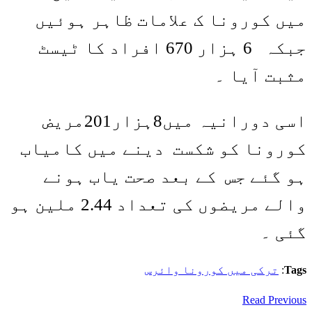
میں کورونا ک علامات ظاہر ہوئیں
جبکہ 6 ہزار 670 افراد کا ٹیسٹ
مثبت آیا ۔
اسی دورانیہ میں8ہزار201مریض
کورونا کو شکست دینے میں کامیاب
ہو گئے جس کے بعد صحت یاب ہونے
والے مریضوں کی تعداد 2.44 ملین ہو
گئی ۔
Tags
:
ترکی میں کورونا وائرس
Read Previous