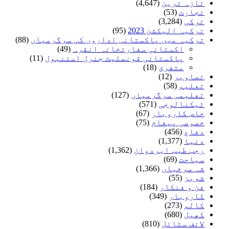
تازہ ترین
(4,647)
تجارت
(53)
ترکی
(3,284)
ترکیہ الیکشن 2023
(95)
ترکیہ میں پاکستانی اداروں کی سرگرمیاں
(88)
اکستانی سفارتخانہ انقرہ
(49)
پاکستانی قونصلیٹ جنرل استنبول
(11)
متفرق
(18)
تصاویر
(12)
تعلیم
(58)
تعلیمی سرگرمیاں
(127)
ٹیکنالوجی
(571)
خاص کاروبار
(67)
خصوصی پیغام
(75)
دفاع
(456)
دنیا
(1,377)
رجب طیب ایردوان
(1,362)
سیاحت
(69)
شہ سرخیاں
(1,366)
شوبز
(55)
فن و فنکار
(184)
کاروبار
(349)
کالم
(273)
کھیل
(680)
لائف سٹائل
(810)