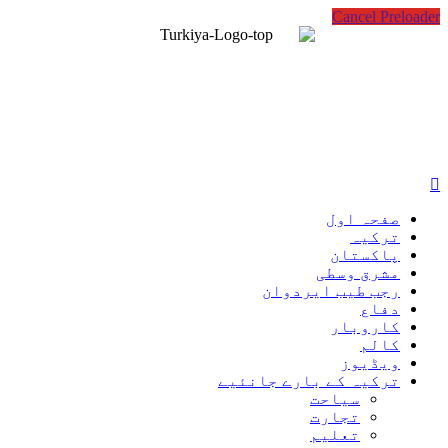
Cancel Preloader
صفحہ اول
ترکیہ
پاکستان
مشرق وسطی
رجب طیب ایردوان
دفاع
کاروبار
کالم
ویڈیوز
ترکیہ کے بارے جانئیے
سیاحت
تجارت
تعلیم