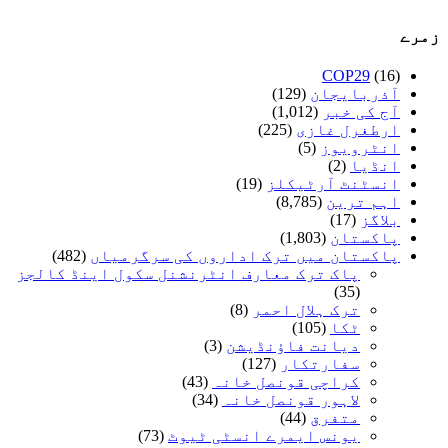
زمرے
COP29
(16)
آذربایجان
(129)
آج کی خبر
(1,012)
ارطغرل غازی
(225)
انٹرویوز
(5)
انڈیا
(2)
انسٹنٹ آرٹیکلز
(19)
اہم ترین
(8,785)
بلاگز
(17)
پاکستان
(1,803)
پاکستان میں ترک اداروں کی سرگرمیاں
(482)
پاک ترک معارف انٹرنشنل سکول اینڈ کالجز
(35)
ترک ہلال احمر
(8)
ٹکا
(105)
دیانت فاؤنڈیشن
(3)
سفارتکار
(127)
کراچی قونصل خانہ
(43)
لاہور قونصل خانہ
(34)
متفرق
(44)
یونس ایمرے انسٹی ٹیوٹ
(73)