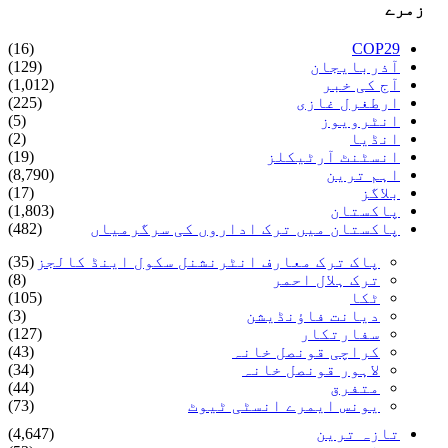
زمرے
(16)
COP29
آذربایجان
(129)
آج کی خبر
(1,012)
ارطغرل غازی
(225)
انٹرویوز
(5)
انڈیا
(2)
انسٹنٹ آرٹیکلز
(19)
اہم ترین
(8,790)
بلاگز
(17)
پاکستان
(1,803)
پاکستان میں ترک اداروں کی سرگرمیاں
(482)
پاک ترک معارف انٹرنشنل سکول اینڈ کالجز
(35)
ترک ہلال احمر
(8)
ٹکا
(105)
دیانت فاؤنڈیشن
(3)
سفارتکار
(127)
کراچی قونصل خانہ
(43)
لاہور قونصل خانہ
(34)
متفرق
(44)
یونس ایمرے انسٹی ٹیوٹ
(73)
تازہ ترین
(4,647)