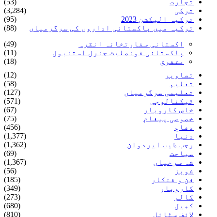
تجارت
(53)
ترکی
(3,284)
ترکیہ الیکشن 2023
(95)
ترکیہ میں پاکستانی اداروں کی سرگرمیاں
(88)
اکستانی سفارتخانہ انقرہ
(49)
پاکستانی قونصلیٹ جنرل استنبول
(11)
متفرق
(18)
تصاویر
(12)
تعلیم
(58)
تعلیمی سرگرمیاں
(127)
ٹیکنالوجی
(571)
خاص کاروبار
(67)
خصوصی پیغام
(75)
دفاع
(456)
دنیا
(1,377)
رجب طیب ایردوان
(1,362)
سیاحت
(69)
شہ سرخیاں
(1,367)
شوبز
(56)
فن و فنکار
(185)
کاروبار
(349)
کالم
(273)
کھیل
(680)
لائف سٹائل
(810)