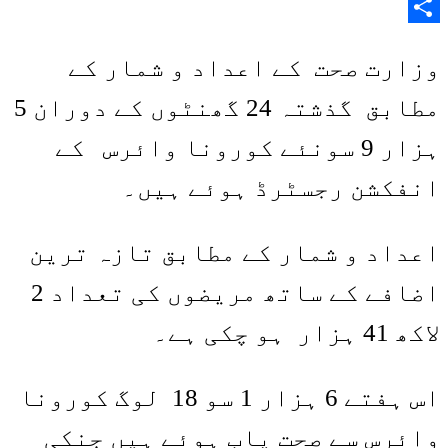
Copy
Share
Link
وزارت صحت کے اعداد و شمار کے
مطابق گذشتہ 24 گھنٹوں کے دوران 5
ہزار 9 سونئے کورونا وائرس کے
انفکشن رجسٹرڈ ہوئے ہیں۔
اعداد و شمار کے مطابق تازہ ترین
اضافے کے ساتھ مریضوں کی تعداد 2
لاکھ 41 ہزار ہو چکی ہے۔
اس ہفتے 6 ہزار 1 سو 18 لوگ کورونا
وائرس سے صحت یاب ہوئے ہیں جنکی