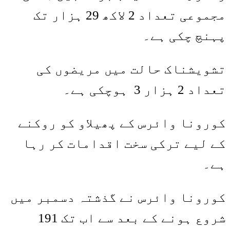
مجموعی تعداد 2 لاکھ 29 ہزار تک
پہنچ چکی ہے۔
تشویشناک حالت میں مریضوں کی
تعداد 2 ہزار 3 ہوچکی ہے۔
کورونا وائرس کے پھیلاو کو روکنے
کے لیے ترکی سخت اقدامات کر رہا
ہے۔
کورونا وائرس نے گذشتہ دسمبر میں
شروع ہونے کے بعد سے اب تک 191