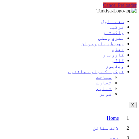
Cancel Preloader
صفحہ اول
ترکیہ
پاکستان
مشرق وسطی
رجب طیب ایردوان
دفاع
کاروبار
کالم
ویڈیوز
ترکیہ کے بارے جانئیے
سیاحت
تجارت
تعلیم
شوبز
X
Home
لائف سٹائل
صحت