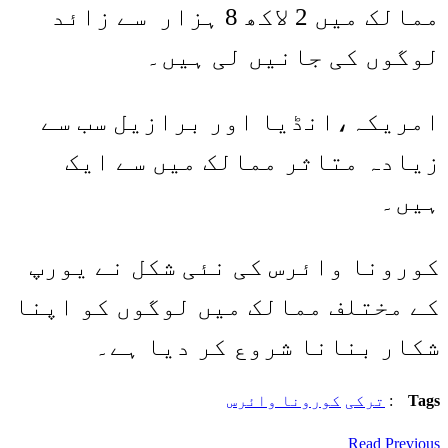
ممالک میں 2 لاکھ 8 ہزار سے زائد
لوگوں کی جانیں لی ہیں۔
امریکہ،انڈیا اور برازیل سب سے
زیادہ متاثر ممالک میں سے ایک
ہیں۔
کورونا وائرس کی نئی شکل نے یورپ
کے مختلف ممالک میں لوگوں کو اپنا
شکار بنانا شروع کر دیا ہے۔
Tags
:
ترکی
کورونا وائرس
Read Previous