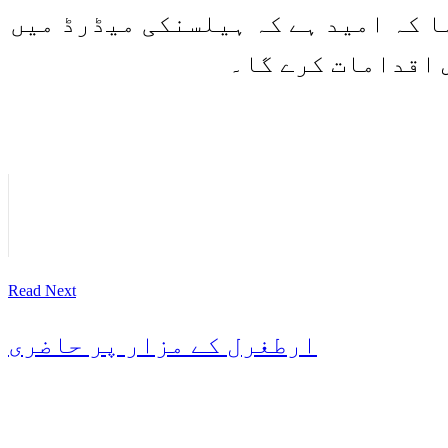
ا کہ امید ہے کہ ہیلسنکی میڈرڈ میں
 اقدامات کرے گا۔
Read Next
ارطغرل کے مزار پر حاضری