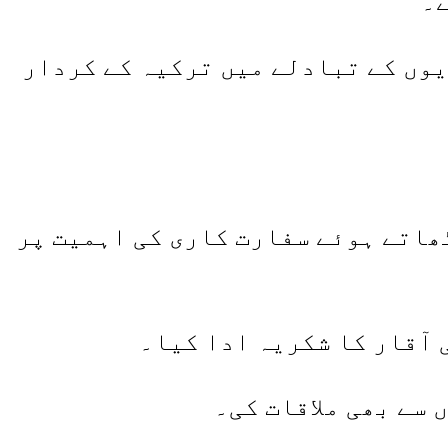
ے۔
یوں کے تبادلے میں ترکیہ کے کردار
ٹھاتے ہوئے سفارت کاری کی اہمیت پر
 آقار کا شکریہ ادا کیا۔
سے بھی ملاقات کی۔