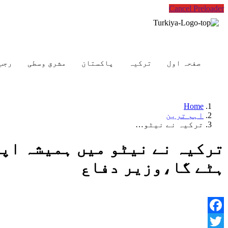
Cancel Preloader
صفحہ اول
ترکیہ
پاکستان
مشرق وسطی
رجب
Home
اہم ترین
ترکیہ نے نیٹو…
ترکیہ نے نیٹو میں ہمیشہ اپن
ہٹے گا،وزیر دفاع
Facebook