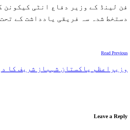
فن لینڈ کے وزیر دفاع انٹی کیکونن ک
دستخط شدہ سہ فریقی یادداشت کے تحت 
Read Previous
وزیراعظم پاکستان شہباز شریف کا د
Leave a Reply