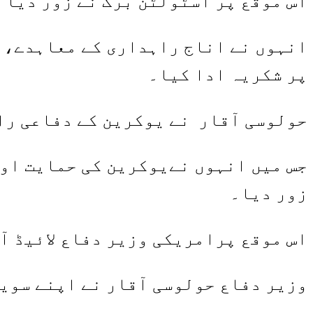
اس موقع پر اسٹولٹن برگ نے زور دیا 
انہوں نے اناج راہداری کے معاہدے، ع
پر شکریہ ادا کیا۔
حولوسی آقار نے یوکرین کے دفاعی راب
جس میں انہوں نےیوکرین کی حمایت اور
زور دیا۔
اس موقع پرامریکی وزیر دفاع لائیڈ ا
وزیر دفاع حولوسی آقار نے اپنے سویڈ