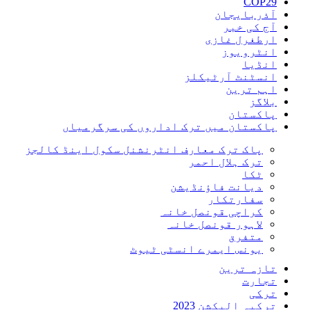
COP29
آذربایجان
آج کی خبر
ارطغرل غازی
انٹرویوز
انڈیا
انسٹنٹ آرٹیکلز
اہم ترین
بلاگز
پاکستان
پاکستان میں ترک اداروں کی سرگرمیاں
پاک ترک معارف انٹرنشنل سکول اینڈ کالجز
ترک ہلال احمر
ٹکا
دیانت فاؤنڈیشن
سفارتکار
کراچی قونصل خانہ
لاہور قونصل خانہ
متفرق
یونس ایمرے انسٹی ٹیوٹ
تازہ ترین
تجارت
ترکی
ترکیہ الیکشن 2023