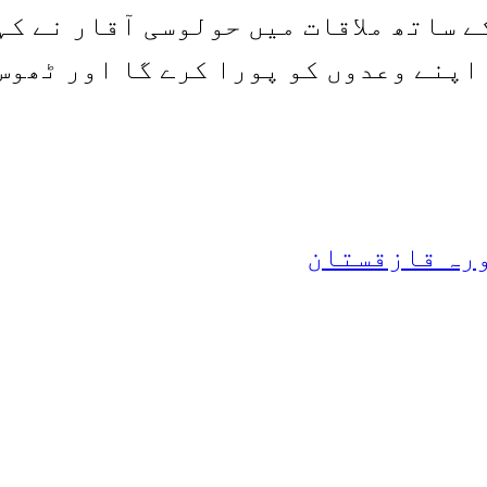
ے ساتھ ملاقات میں حولوسی آقار نے کہ
اپنے وعدوں کو پورا کرے گا اور ٹھوس
ورہ قازقستان