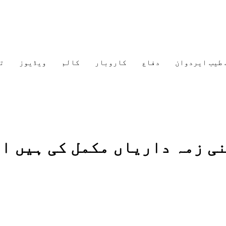
 طیب ایردوان
دفاع
کاروبار
کالم
ویڈیوز
ت
ی زمہ داریاں مکمل کی ہیں او