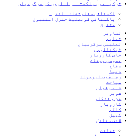
ترکیہ میں پاکستانی اداروں کی سرگرمیاں
اکستانی سفارتخانہ انقرہ
پاکستانی قونصلیٹ جنرل استنبول
متفرق
تصاویر
تعلیم
تعلیمی سرگرمیاں
ٹیکنالوجی
خاص کاروبار
خصوصی پیغام
دفاع
دنیا
رجب طیب ایردوان
سیاحت
شہ سرخیاں
شوبز
فن و فنکار
کاروبار
کالم
کھیل
لائف سٹائل
ثقافت
سیروسیاحت