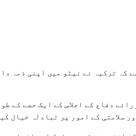
ے کہ ترکیہ نے نیٹو میں اپنی ذمہ دا
ائے دفاع کے اجلاس کے ایک حصے کے طو
ر سلامتی کے امور پر تبادلہ خیال کی