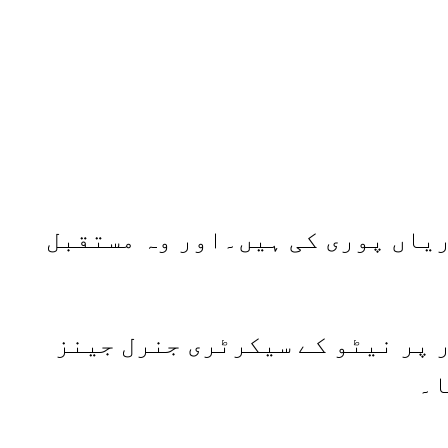
ریاں پوری کی ہیں۔اور وہ مستقبل
ر پر نیٹو کے سیکرٹری جنرل جینز
ا۔