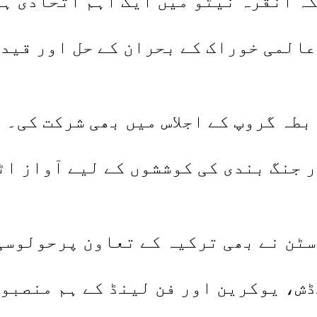
کہ انقرہ نیٹو میں ایک اہم اتحادی ہ
المی خوراک کے بحران کے حل اور قید
طہ گروپ کے اجلاس میں بھی شرکت کی۔
 جنگ بندی کی کوششوں کے لیے آواز ا
ٓسٹن نے بھی ترکیہ کے تعاون پرحولوسی
ش، یوکرین اور فن لینڈ کے ہم منصبوں 