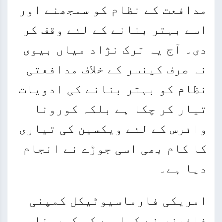
مدافعت کے نظام کو سمجھنے اور
اسے بہتر بنانے کے لئے وقف کر
دی۔ آج یہ ترک نژاد میاں بیوی
نہ صرف کینسر کے خلاف مدافعتی
نظام کو بہتر بنانے کی ادویات
تیار کر چکا ہے بلکہ کورونا
وائرس کے لئے ویکسین کی تیاری
کا کام بھی اسی جوڑے نے انجام
دیا ہے۔
امریکی فارماسیوٹیکل کمپنی
فائیزر نے کہا ہے کہ کورونا