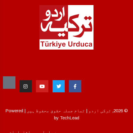
© 2026, ترکی اردو | تمام جملہ حقوق محفوظ ہیں | Powered
by TechLead
ہم سے رابطہ
اشتہارات