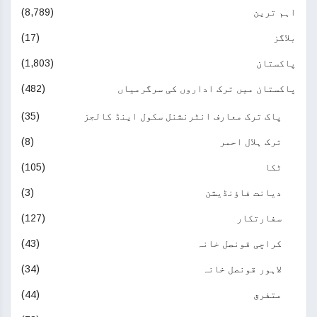
اہم ترین
(8,789)
بلاگز
(17)
پاکستان
(1,803)
پاکستان میں ترک اداروں کی سرگرمیاں
(482)
پاک ترک معارف انٹرنشنل سکول اینڈ کالجز
(35)
ترک ہلال احمر
(8)
ٹکا
(105)
دیانت فاؤنڈیشن
(3)
سفارتکار
(127)
کراچی قونصل خانہ
(43)
لاہور قونصل خانہ
(34)
متفرق
(44)