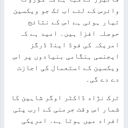
وائرس کے لئے اب تک جو ویکسین
تیار ہوئی ہے اس کے نتائج
حوصلہ افزا ہیں۔ امید ہے کہ
امریکہ کی فوڈ اینڈ ڈرگز
ایجنسی ہنگامی بنیادوں پر اس
ویکسین کے استعمال کی اجازت
دے دے گی۔
ترک نژاد ڈاکٹر اوگر شاہین کا
شمار اس وقت جرمنی کے ارب پتی
افراد میں ہوتا ہے۔ امریکی