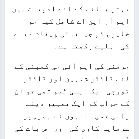
بہتر بنانے کے لئے ادویات میں
ایم آر این اے شامل کیا جو
خلیوں کو جینیاتی پیغام دینے
کی اہلیت رکھتا ہے۔
جرمنی کی ایم آئی جی کمپنی کے
لئے ڈاکٹر شاہین اور ڈاکٹر
تورچی ایک ایسی ٹیم تھی جو ان
کے خواب کو ایک تعبیر دینے
والی تھی۔ انہوں نے بھرپور
سرمایہ کاری کی اور اس بات کی