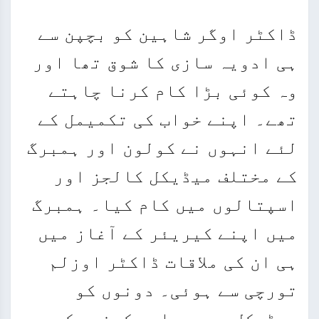
ڈاکٹر اوگر شاہین کو بچپن سے
ہی ادویہ سازی کا شوق تھا اور
وہ کوئی بڑا کام کرنا چاہتے
تھے۔ اپنے خواب کی تکمیمل کے
لئے انہوں نے کولون اور ہمبرگ
کے مختلف میڈیکل کالجز اور
اسپتالوں میں کام کیا۔ ہمبرگ
میں اپنے کیریئر کے آغاز میں
ہی ان کی ملاقات ڈاکٹر اوزلم
تورچی سے ہوئی۔ دونوں کو
میڈیکل ریسرچ اور کینسر کے