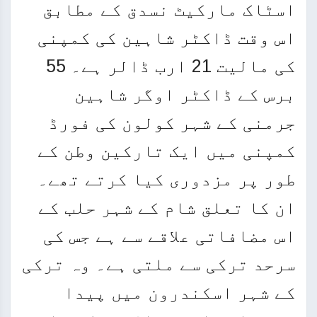
اسٹاک مارکیٹ نسدق کے مطابق
اس وقت ڈاکٹر شاہین کی کمپنی
کی مالیت 21 ارب ڈالر ہے۔ 55
برس کے ڈاکٹر اوگر شاہین
جرمنی کے شہر کولون کی فورڈ
کمپنی میں ایک تارکین وطن کے
طور پر مزدوری کیا کرتے تھے۔
ان کا تعلق شام کے شہر حلب کے
اس مضافاتی علاقے سے ہے جس کی
سرحد ترکی سے ملتی ہے۔ وہ ترکی
کے شہر اسکندرون میں پیدا