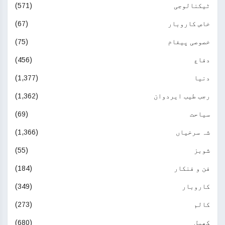
ٹیکنالوجی
(571)
خاص کاروبار
(67)
خصوصی پیغام
(75)
دفاع
(456)
دنیا
(1,377)
رجب طیب ایردوان
(1,362)
سیاحت
(69)
شہ سرخیاں
(1,366)
شوبز
(55)
فن و فنکار
(184)
کاروبار
(349)
کالم
(273)
کھیل
(680)