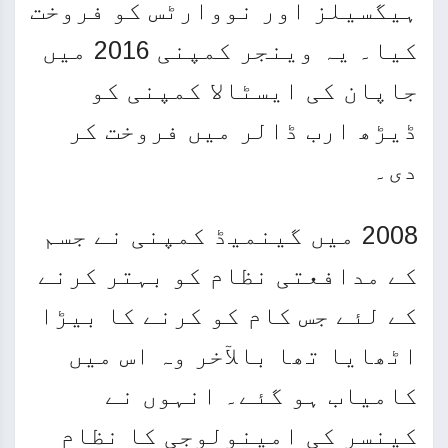
ہیگسیلز اور نووارٹس کو فروخت
کیا۔ یہ وینجر کمپنی 2016 میں
جاپان کی ایسٹالا کمپنی کو
ڈیڑھ ارب ڈالر میں فروخت کر
دی۔
2008 میں گینمیڈ کمپنی نے جسم
کے مدافعتی نظام کو بہتر کرنے
کے لئے جس کام کو کرنے کا بیڑا
اٹھایا تھا بالآخر وہ اس میں
کامیاب ہو گئے۔ انہوں نے
کینسر کی امینولوجی کا نظام