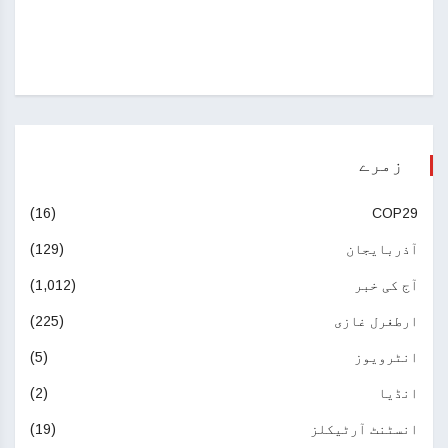
زمرے
(16)
COP29
آذربایجان
(129)
آج کی خبر
(1,012)
ارطغرل غازی
(225)
انٹرویوز
(5)
انڈیا
(2)
انسٹنٹ آرٹیکلز
(19)