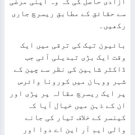
آزادی حاصل کی کہ وہ اپنی مرضی
سے حقائق کے مطابق ریسرچ جاری
رکھیں۔
بائیون تیک کی ترقی میں ایک
وقت ایک بڑی تبدیلی آئی جب
ڈاکٹر شاہین کی نظر سے چین کے
شہر ووہان میں کورونا وائرس
پر ایک ریسرچ مقالہ پر پڑی اور
ان کے ذہن میں خیال آیا کہ
کینسر کے خلاف تیار کی جانے
والی ایم آر این اے دوا اور