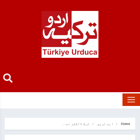
Home
اہم ترین
ترک ڈاکٹر نے…