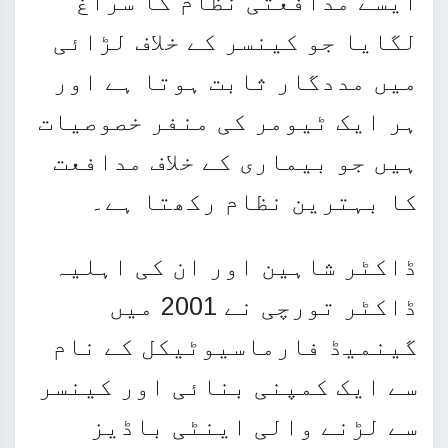
ایسے مدافعتی نظام کا سراغ
لگایا جو کینسر کے خلاف لڑائی
میں مددگار ثابت ہوتا ہے اور
ہر ایک ٹیومر کی منفر خصوصیات
ہیں جو بیماری کے خلاف مدافعت
کا بہترین نظام رکھتا ہے۔
ڈاکٹر شاہین اور ان کی اہلیہ
ڈاکٹر تورچی نے 2001 میں
گینمیڈ فارماسیوٹیکل کے نام
سے ایک کمپنی بنائی اور کینسر
سے لڑنے والی اینٹی باڈیز