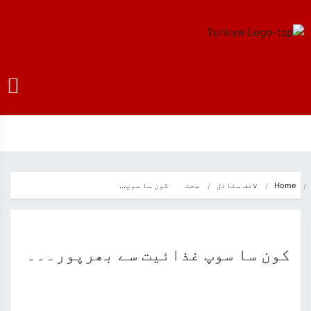
Home
لائف سٹائل
صحت
کون سا سوپ…
کون سا سوپ غذائیت سے بھرپور۔۔۔