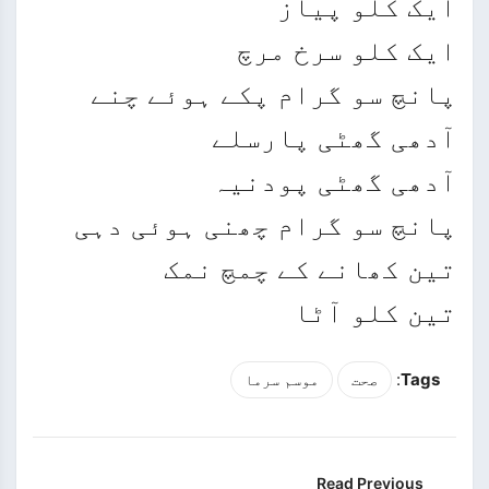
ایک کلو پیاز
ایک کلو سرخ مرچ
پانچ سو گرام پکے ہوئے چنے
آدھی گھٹی پارسلے
آدھی گھٹی پودنیہ
پانچ سو گرام چھنی ہوئی دہی
تین کھانے کے چمچ نمک
تین کلو آٹا
:
Tags
صحت
موسم سرما
Read Previous