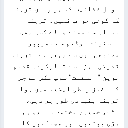
سوال غذائیت کا ہو وہاں ترہنہ
کا کوئی جواب نہیں۔ ترہنہ
بازار سے ملنے والے کسی بھی
انسٹینٹ سوڈیم سے بھرپور
مصنوعی سوپ سے بہتر ہے۔ ترہنہ
قدرتی اجزا سے تیارکردہ قدیم
ترین "انسٹنٹ” سوپ مکس ہے جس
کا آغاز وسطی ایشیا میں ہوا۔
ترہنہ بنیادی طور پر دہی،
آٹے، خمیر، مختلف سبزیوں ،
جڑی بوٹیوں اور مصالحوں کا