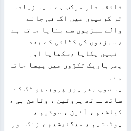
ذائقہ دار مرکب ہے ۔ یہ زیادہ
تر گرمیوں میں اگائی جانے
والے سبزیوں سے بنایا جاتا ہے
، سبزیوں کی کٹائی کے بعد
انہیں پکایا ،سکھایا اور
پھرباریک ٹکڑوں میں پیسا جاتا
ہے۔
یہ سوپ بھر پور پروبایو ٹک کے
ساتھ ساتھ پروٹین ، وٹامن بی ،
کیلشیم ، آئرن ، سوڈیم ،
پوٹاشیم ، میگنیشیم ، زنک اور