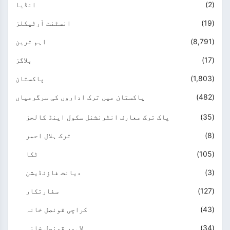
(2)
انڈیا
(19)
انسٹنٹ آرٹیکلز
(8,791)
اہم ترین
(17)
بلاگز
(1,803)
پاکستان
(482)
پاکستان میں ترک اداروں کی سرگرمیاں
(35)
پاک ترک معارف انٹرنشنل سکول اینڈ کالجز
(8)
ترک ہلال احمر
(105)
ٹکا
(3)
دیانت فاؤنڈیشن
(127)
سفارتکار
(43)
کراچی قونصل خانہ
(34)
لاہور قونصل خانہ