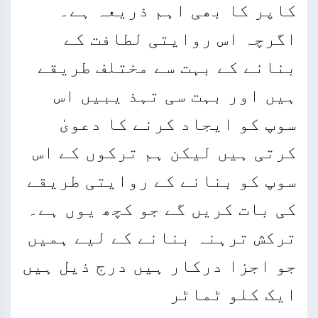
کاپر کا بھی اہم ذریعہ ہے۔
اگرچہ اس روایتی لطافت کے
بنانے کے بہت سے مختلف طریقے
ہیں اور بہت سی تہذ یبیں اس
سوپ کو ایجاد کرنے کا دعویٰ
کرتی ہیں لیکن ہم ترکوں کے اس
سوپ کو بنانے کے روایتی طریقے
کی بات کریں گے جو کچھ یوں ہے۔
ترکش ترہنہ بنانے کے لیے ہمیں
جو اجزا درکار ہیں درج ذیل ہیں
ایک کلو ٹماٹر