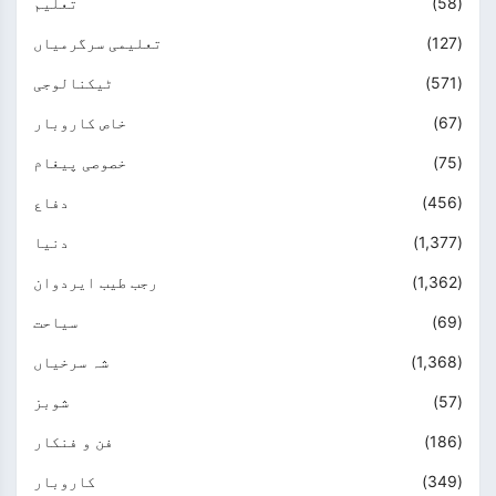
(58)
تعلیم
(127)
تعلیمی سرگرمیاں
(571)
ٹیکنالوجی
(67)
خاص کاروبار
(75)
خصوصی پیغام
(456)
دفاع
(1,377)
دنیا
(1,362)
رجب طیب ایردوان
(69)
سیاحت
(1,368)
شہ سرخیاں
(57)
شوبز
(186)
فن و فنکار
(349)
کاروبار