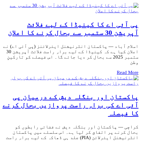
پی آئی اے کا کینیڈا کے لیے فلائٹ
آپریشن 30 ستمبر سے بحال کرنے کا اعلان
اسلام آباد — پاکستان انٹرنیشنل ایئرلائنز (پی آئی اے) نے
اعلان کیا ہے کہ کینیڈا کے لیے براہِ راست فلائٹ آپریشن 30
ستمبر 2025 سے بحال کر دیا جائے گا۔ اس فیصلے کو تارکینِ
وطن
Read More
پاکستان اور بنگلہ دیش کے درمیان پی
آئی اے کی براہِ راست پروازیں بحال کرنے
کا فیصلہ
کراچی — پاکستان اور بنگلہ دیش نے فضائی رابطوں کو
بحال کرنے پر اتفاق کر لیا ہے۔ اس سلسلے میں پاکستان
انٹرنیشنل ایئرلائن (PIA) جلد ہی ڈھاکہ کے لیے براہِ راست