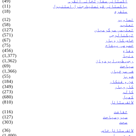
اکستانی سفارتخانہ انقرہ
(49)
پاکستانی قونصلیٹ جنرل استنبول
(11)
متفرق
(18)
تصاویر
(12)
تعلیم
(58)
تعلیمی سرگرمیاں
(127)
ٹیکنالوجی
(571)
خاص کاروبار
(67)
خصوصی پیغام
(75)
دفاع
(456)
دنیا
(1,377)
رجب طیب ایردوان
(1,362)
سیاحت
(69)
شہ سرخیاں
(1,366)
شوبز
(55)
فن و فنکار
(184)
کاروبار
(349)
کالم
(273)
کھیل
(680)
لائف سٹائل
(810)
ثقافت
(116)
سیروسیاحت
(127)
صحت
(303)
لائف سٹائل خاص
(36)
مشرق وسطی
(1,400)