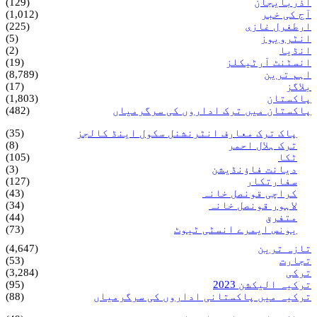
آذربایجان
(129)
آج کی خبر
(1,012)
ارطغرل غازی
(225)
انٹرویوز
(5)
انڈیا
(2)
انسٹنٹ آرٹیکلز
(19)
اہم ترین
(8,789)
بلاگز
(17)
پاکستان
(1,803)
پاکستان میں ترک اداروں کی سرگرمیاں
(482)
پاک ترک معارف انٹرنشنل سکول اینڈ کالجز
(35)
ترک ہلال احمر
(8)
ٹکا
(105)
دیانت فاؤنڈیشن
(3)
سفارتکار
(127)
کراچی قونصل خانہ
(43)
لاہور قونصل خانہ
(34)
متفرق
(44)
یونس ایمرے انسٹی ٹیوٹ
(73)
تازہ ترین
(4,647)
تجارت
(53)
ترکی
(3,284)
ترکیہ الیکشن 2023
(95)
ترکیہ میں پاکستانی اداروں کی سرگرمیاں
(88)