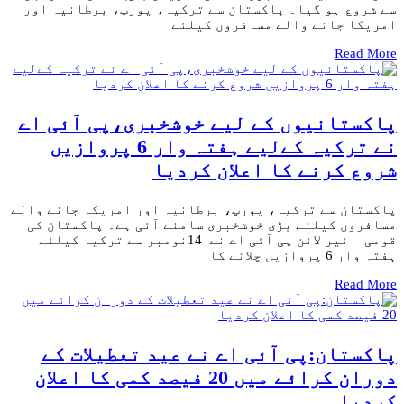
سے شروع ہو گیا۔ پاکستان سے ترکیہ، یورپ، برطانیہ اور
امریکا جانے والے مسافروں کیلئے
Read More
پاکستانیوں کے لیے خوشخبری،پی آئی اے
نے ترکیہ کےلیے ہفتہ وار 6 پروازیں
شروع کرنے کا اعلان کردیا
پاکستان سے ترکیہ، یورپ، برطانیہ اور امریکا جانے والے
مسافروں کیلئے بڑی خوشخبری سامنے آئی ہے۔ پاکستان کی
قومی ائیر لائن پی آئی اے نے 14نومبر سے ترکیہ کیلئے
ہفتہ وار 6 پروازیں چلانے کا
Read More
پاکستان:پی آئی اے نے عید تعطیلات کے
دوران کرائے میں 20 فیصد کمی کا اعلان
کردیا