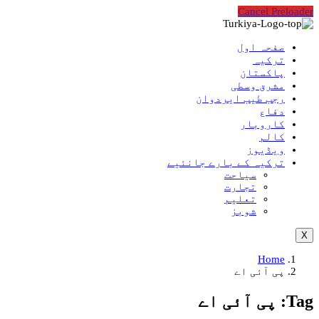
Cancel Preloader
صفحہ اول
ترکیہ
پاکستان
مشرق وسطی
رجب طیب ایردوان
دفاع
کاروبار
کالم
ویڈیوز
ترکیہ کے بارے جانئیے
سیاحت
تجارت
تعلیم
شوبز
X
Home
پی آئی اے
Tag:
پی آئی اے