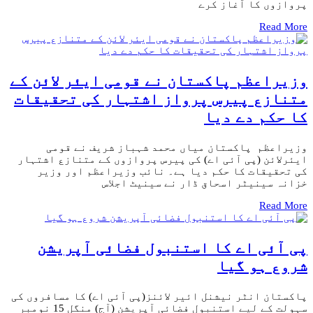
پروازوں کا آغاز کرے
Read More
وزیراعظم پاکستان نے قومی ایئر لائن کے
متنازع پیرس پرواز اشتہار کی تحقیقات
کا حکم دے دیا
وزیراعظم پاکستان میاں محمد شہباز شریف نے قومی
ایئرلائن (پی آئی اے) کی پیرس پروازوں کے متنازع اشتہار
کی تحقیقات کا حکم دیا ہے۔ نائب وزیراعظم اور وزیر
خزانہ سینیٹر اسحاق ڈار نے سینیٹ اجلاس
Read More
پی آئی اے کا استنبول فضائی آپریشن
شروع ہو گیا
پاکستان انٹر نیشنل ائیر لائنز(پی آئی اے) کا مسافروں کی
سہولت کے لیے استنبول فضائی آپریشن (آج) منگل 15 نومبر