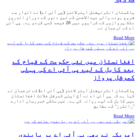
پاکستان انٹرنیشنل ایئرلائنز (پی آئی اے) نے اتوار سے
شروع ہونے والی عیدالاضحیٰ کے تین دنوں کے دوران اندرون
ملک پروازوں کے کرایوں میں 20 فیصد کمی کردی ہے۔ پی آئی
اے کے ترجمان نے
Read More
افغانستان میں نئی حکومت کے قیام کے
بعد کابل کے لیے پی آئی اے کی پہلی
کمرشل پرواز
پاکستان انٹرنیشنل ایئر لائنز (پی آئی اے) کے ترجمان نے
کہا ہے کہ پی آئی اے نے آج اپنی کمرشل فلائٹ افغانستان
میں کابل کے لیے روانہ کی ہے۔ غیرملکی خبررساں ادارے
’رائٹرز‘ کے مطابق
Read More
امریکہ نے بھی پی آئی اے پر پابندی