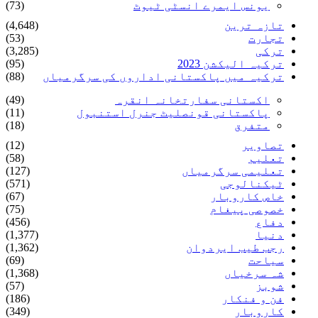
یونس ایمرے انسٹی ٹیوٹ
(73)
تازہ ترین
(4,648)
تجارت
(53)
ترکی
(3,285)
ترکیہ الیکشن 2023
(95)
ترکیہ میں پاکستانی اداروں کی سرگرمیاں
(88)
اکستانی سفارتخانہ انقرہ
(49)
پاکستانی قونصلیٹ جنرل استنبول
(11)
متفرق
(18)
تصاویر
(12)
تعلیم
(58)
تعلیمی سرگرمیاں
(127)
ٹیکنالوجی
(571)
خاص کاروبار
(67)
خصوصی پیغام
(75)
دفاع
(456)
دنیا
(1,377)
رجب طیب ایردوان
(1,362)
سیاحت
(69)
شہ سرخیاں
(1,368)
شوبز
(57)
فن و فنکار
(186)
کاروبار
(349)