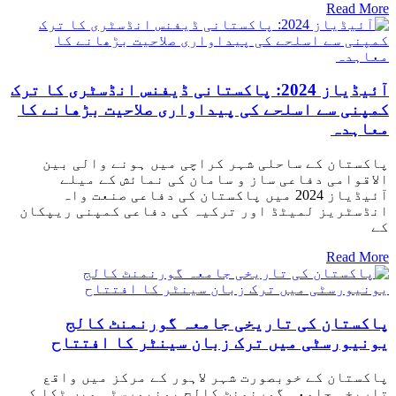
Read More
آئیڈیاز 2024: پاکستانی ڈیفنس انڈسٹری کا ترک
کمپنی سے اسلحے کی پیداواری صلاحیت بڑھانے کا
معاہدہ
پاکستان کے ساحلی شہر کراچی میں ہونے والی بین
الاقوامی دفاعی ساز و سامان کی نمائش کے میلے
آئیڈیاز 2024 میں پاکستان کی دفاعی صنعت واہ
انڈسٹریز لمیٹڈ اور ترکیہ کی دفاعی کمپنی ریپکان
کے
Read More
پاکستان کی تاریخی جامعہ گورنمنٹ کالج
یونیورسٹی میں ترک زبان سینٹر کا افتتاح
پاکستان کے خوبصورت شہر لاہور کے مرکز میں واقع
تاریخی جامعہ گورنمنٹ کالج یونیورسٹی میں ٹکا کی