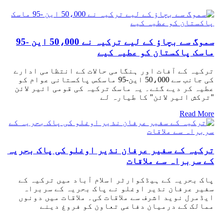
سموگ سے بچاؤ کے لیے ترکیہ نے 50،000 این -95
ماسک پاکستان کو عطیہ کیے
ترکیہ کے آفات اور ہنگامی حالات کے انتظامی ادارے
کی جانب سے 50،000 این-95 ماسکس پاکستانی عوام کو
عطیہ کر دیے گئے۔ یہ ماسک ترکیہ کی قومی ائیر لائن
"ترکش ائیر لائن" کا طیارہ لے
Read More
ترکیہ کے سفیر عرفان نذیر اوغلو کی پاک بحریہ
کے سربراہ سے ملاقات
پاک بحریہ کے ہیڈکوارٹر اسلام آباد میں ترکیہ کے
سفیر عرفان نذیر اوغلو نے پاک بحریہ کے سربراہ
ایڈمرل نوید اشرف سے ملاقات کی۔ ملاقات میں دونوں
ممالک کے درمیان دفاعی تعاون کو فروغ دینے