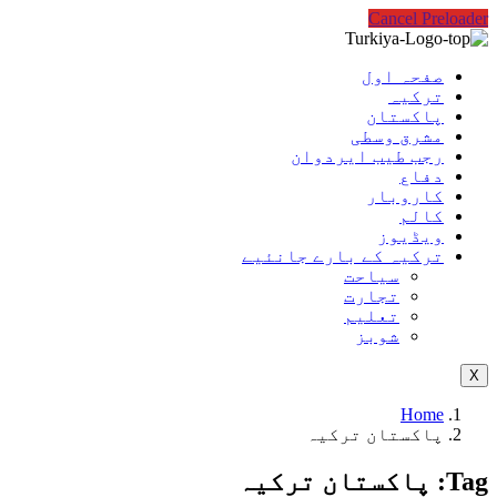
Cancel Preloader
صفحہ اول
ترکیہ
پاکستان
مشرق وسطی
رجب طیب ایردوان
دفاع
کاروبار
کالم
ویڈیوز
ترکیہ کے بارے جانئیے
سیاحت
تجارت
تعلیم
شوبز
X
Home
پاکستان ترکیہ
Tag:
پاکستان ترکیہ