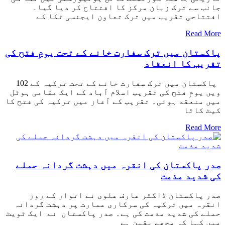
جانب سے ترک زبان مرکز کا افتتاح کر دیا گیا۔
افتتاحی تقریب میں ترک تعاون ایجنسی ٹکا کے
Read More
پاکستان میں ترک سفارت خانے کے تحت یومِ فتح کی
تقریب کا انعقاد
پاکستان میں ترک سفارت خانے کے تحت ترکیہ کے 102
ویں یومِ فتح کی تقریب اسلام آباد کے ایک مقامی ہوٹل
میں منعقد ہوئی۔ تقریب کے آغاز میں ترکیہ کی فتح کا
کیٹ کاٹا
Read More
صدر پاکستان کی انقرہ میں دہشت گردانہ حملے
کی شدید مذمت
صدر پاکستان ڈاکٹر عارف علوی نے اتوار کے روز
انقرہ میں ترکیہ کی سرکاری عمارت پر دہشت گردانہ
حملے کی شدید مذمت کی ہے۔ صدر پاکستان نے ایک ٹویٹ
میں کہا کہ مجھے یقین ہے