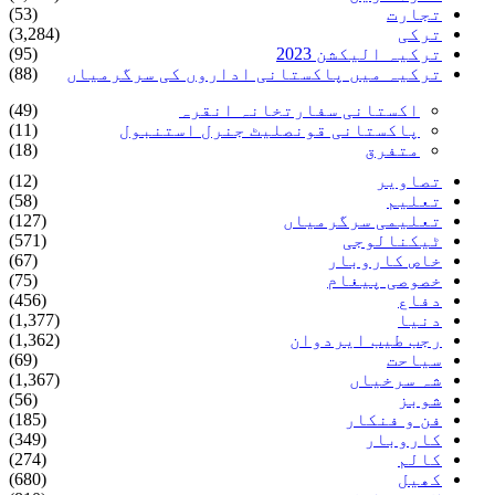
تجارت
(53)
ترکی
(3,284)
ترکیہ الیکشن 2023
(95)
ترکیہ میں پاکستانی اداروں کی سرگرمیاں
(88)
اکستانی سفارتخانہ انقرہ
(49)
پاکستانی قونصلیٹ جنرل استنبول
(11)
متفرق
(18)
تصاویر
(12)
تعلیم
(58)
تعلیمی سرگرمیاں
(127)
ٹیکنالوجی
(571)
خاص کاروبار
(67)
خصوصی پیغام
(75)
دفاع
(456)
دنیا
(1,377)
رجب طیب ایردوان
(1,362)
سیاحت
(69)
شہ سرخیاں
(1,367)
شوبز
(56)
فن و فنکار
(185)
کاروبار
(349)
کالم
(274)
کھیل
(680)