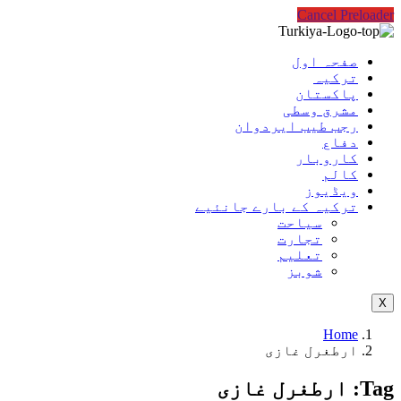
Cancel Preloader
صفحہ اول
ترکیہ
پاکستان
مشرق وسطی
رجب طیب ایردوان
دفاع
کاروبار
کالم
ویڈیوز
ترکیہ کے بارے جانئیے
سیاحت
تجارت
تعلیم
شوبز
X
Home
ارطغرل غازی
Tag:
ارطغرل غازی