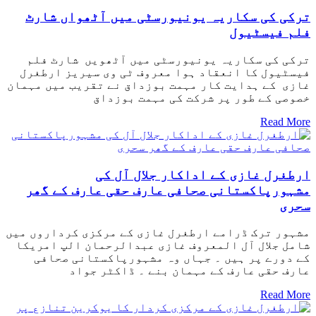
ترکی کی سکاریہ یونیورسٹی میں آٹھواں شارٹ
فلم فیسٹیول
ترکی کی سکاریہ یونیورسٹی میں آٹھویں شارٹ فلم
فیسٹیول کا انعقاد ہوا معروف ٹی وی سیریز ارطغرل
غازی کے ہدایت کار مہمت بوزداق نے تقریب میں مہمان
خصوصی کے طور پر شرکت کی مہمت بوزداق
Read More
ارطغرل غازی کے اداکار جلال آل کی
مشہورپاکستانی صحافی عارف حقی عارف کے گھر
سحری
مشہور ترک ڈرامے ارطغرل غازی کے مرکزی کرداروں میں
شامل جلال آل المعروف غازی عبدالرحمان الپ امریکا
کے دورے پر ہیں ۔ جہاں وہ مشہورپاکستانی صحافی
عارف حقی عارف کے مہمان بنے ۔ ڈاکٹر جواد
Read More