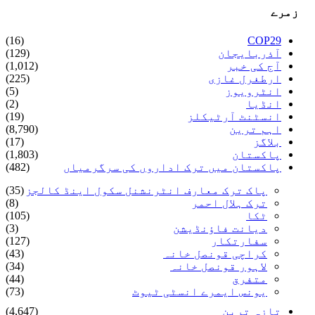
زمرے
(16)
COP29
آذربایجان
(129)
آج کی خبر
(1,012)
ارطغرل غازی
(225)
انٹرویوز
(5)
انڈیا
(2)
انسٹنٹ آرٹیکلز
(19)
اہم ترین
(8,790)
بلاگز
(17)
پاکستان
(1,803)
پاکستان میں ترک اداروں کی سرگرمیاں
(482)
پاک ترک معارف انٹرنشنل سکول اینڈ کالجز
(35)
ترک ہلال احمر
(8)
ٹکا
(105)
دیانت فاؤنڈیشن
(3)
سفارتکار
(127)
کراچی قونصل خانہ
(43)
لاہور قونصل خانہ
(34)
متفرق
(44)
یونس ایمرے انسٹی ٹیوٹ
(73)
تازہ ترین
(4,647)