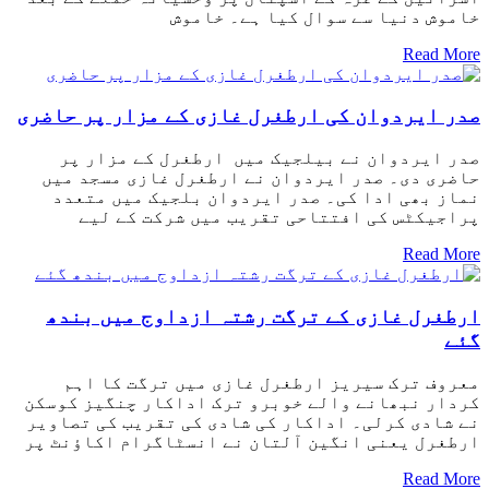
خاموش دنیا سے سوال کیا ہے۔ خاموش
Read More
صدر ایردوان کی ارطغرل غازی کے مزار پر حاضری
صدر ایردوان نے بیلجیک میں ارطغرل کے مزار پر
حاضری دی۔ صدر ایردوان نے ارطغرل غازی مسجد میں
نماز بھی ادا کی۔ صدر ایردوان بلجیک میں متعدد
پراجیکٹس کی افتتاحی تقریب میں شرکت کے لیے
Read More
ارطغرل غازی کے ترگت رشتہ ازداوج میں بندھ
گئے
معروف ترک سیریز ارطغرل غازی میں ترگت کا اہم
کردار نبھانے والے خوبرو ترک اداکار چنگیز کوسکن
نے شادی کرلی۔ اداکار کی شادی کی تقریب کی تصاویر
ارطغرل یعنی انگین آلتان نے انسٹاگرام اکاؤنٹ پر
Read More