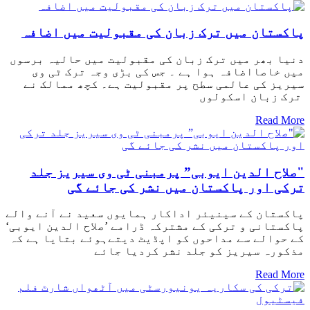
پاکستان میں ترک زبان کی مقبولیت میں اضافہ
دنیا بھر میں ترک زبان کی مقبولیت میں حالیہ برسوں
میں خاصااضافہ ہوا ہے ۔ جس کی بڑی وجہ ترک ٹی وی
سیریز کی عالمی سطح پر مقبولیت ہے۔ کچھ ممالک نے
ترک زبان اسکولوں
Read More
"صلاح الدین ایوبی” پرمبنی ٹی وی سیریز جلد
ترکی اور پاکستان میں نشر کی جائے گی
پاکستان کے سینیئر اداکار ہمایوں سعید نے آنے والے
پاکستانی و ترکی کے مشترکہ ڈرامے ’صلاح الدین ایوبی‘
کے حوالے سے مداحوں کو اپڈیٹ دیتےہوئے بتایا ہے کہ
مذکورہ سیریز کو جلد نشر کردیا جائے
Read More