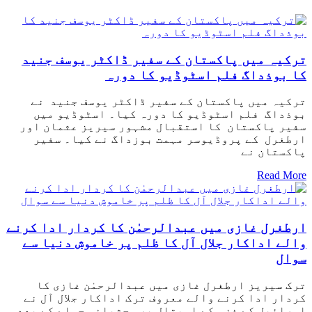
ترکیہ میں پاکستان کے سفیر ڈاکٹر یوسف جنید
کا بوذداگ فلم اسٹوڈیو کا دورہ
ترکیہ میں پاکستان کے سفیر ڈاکٹر یوسف جنید نے
بوذداگ فلم اسٹوڈیو کا دورہ کیا۔ اسٹوڈیو میں
سفیر پاکستان کا استقبال مشہور سیریز عثمان اور
ارطغرل کے پروڈیوسر مہمت بوزداگ نے کیا۔ سفیر
پاکستان نے
Read More
ارطغرل غازی میں عبدالرحمٰن کا کردار ادا کرنے
والے اداکار جلال آل کا ظلم پر خاموش دنیا سے
سوال
ترک سیریز ارطغرل غازی میں عبدالرحمٰن غازی کا
کردار ادا کرنے والے معروف ترک اداکار جلال آل نے
اسرائیل کے غزہ کے اسپتال پر وحشیانہ حملے کے بعد