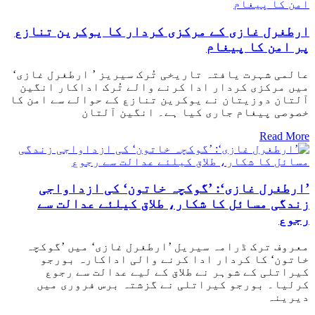
ارطغرل غازی کے مرکزی کردار کا یوکرین تنازع
پر امن کا پیغام
عالمی شہرت یافتہ تاریخی تُرک سیریز ’ ارطغرل غازی‘
میں مرکزی کردار ادا کرنے والے تُرک اداکار انگین
آلتان دوزیتان نے یوکرین تنازع کے حوالے سے امن کا
خصوصی پیغام جاری کیا ہے۔ انگین آلتان
Read More
’ارطغرل غازی‘: ’گوکچہ خاتون‘ کی ازداواجی
زندگی مسائل کا شکار، طلاق کیلئے عدالت سے
رجوع
معروف ترک ڈرامہ سیریل ’ارطغرل غازی‘ میں ’گوکچہ
خاتون‘ کا کردار ادا کرنے والی اداکارہ بورجو
کیراتلی کے شوہر نے طلاق کے لیے عدالت سے رجوع
کرلیا۔ بورجو کیراتلی نے گزشتہ برس فروری میں
دیرینہ