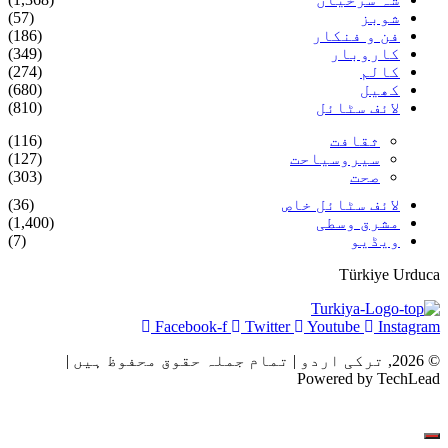
شوبز
(57)
فن و فنکار
(186)
کاروبار
(349)
کالم
(274)
کھیل
(680)
لائف سٹائل
(810)
ثقافت
(116)
سیروسیاحت
(127)
صحت
(303)
لائف سٹائل خاص
(36)
مشرق وسطی
(1,400)
ویڈیو
(7)
Türkiye Urduca
Facebook-f
Twitter
Youtube
Instagram
© 2026, ترکی اردو | تمام جملہ حقوق محفوظ ہیں |
Powered by TechLead
ہم سے رابطہ
اشتہارات