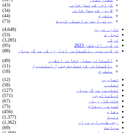
کراچی قونصل خانہ
(43)
لاہور قونصل خانہ
(34)
متفرق
(44)
یونس ایمرے انسٹی ٹیوٹ
(73)
تازہ ترین
(4,648)
تجارت
(53)
ترکی
(3,285)
ترکیہ الیکشن 2023
(95)
ترکیہ میں پاکستانی اداروں کی سرگرمیاں
(88)
اکستانی سفارتخانہ انقرہ
(49)
پاکستانی قونصلیٹ جنرل استنبول
(11)
متفرق
(18)
تصاویر
(12)
تعلیم
(58)
تعلیمی سرگرمیاں
(127)
ٹیکنالوجی
(571)
خاص کاروبار
(67)
خصوصی پیغام
(75)
دفاع
(456)
دنیا
(1,377)
رجب طیب ایردوان
(1,362)
سیاحت
(69)
شہ سرخیاں
(1,368)