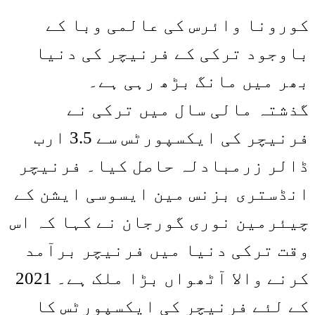
Share
Link
کورونا وائرس کی عالمی وبا کے
باوجود ترکی کے فرنیچر کی دنیا
بھر میں مانگ بڑھ رہی ہے۔
گذشتہ مالی سال میں ترکی نے
فرنیچر کی ایکسپورٹس سے 3.5 ارب
ڈالر زرمبادلہ حاصل کیا۔ فرنیچر
انڈستری بزنس مین ایسوسی ایشن کے
چیئرمین نوری گورجان نے کہا کہ اس
وقت ترکی دنیا میں فرنیچر برآمد
کرنے والا آٹھواں بڑا ملک ہے۔ 2021
کے لئے فرنیچر کی ایکسپورٹس کا