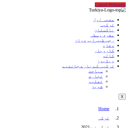
Cancel Preloader
صفحہ اول
ترکیہ
پاکستان
مشرق وسطی
رجب طیب ایردوان
دفاع
کاروبار
کالم
ویڈیوز
ترکیہ کے بارے جانئیے
سیاحت
تجارت
تعلیم
شوبز
X
Home
ترکی
ترکی نے 2021…