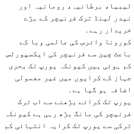
لیبیا، برطانیہ، رومانیہ اور
نیدر لینڈ ترک فرنیچر کے بڑے
خریدار رہے۔
کورونا وائرس کی عالمی وبا کے
باعث چین سے فرنیچر کی ایکسپورٹس
کم ہوئی ہیں کیونکہ یورپ تک بحری
جہاز کے کرایوں میں غیر معمولی
اضافہ ہو گیا ہے۔
یورپ تک کرائے بڑھنے سے اب ترک
فرنیچر کی مانگ بڑھ رہی ہے کیونکہ
ترکی سے یورپ تک کرایہ انتہائی کم