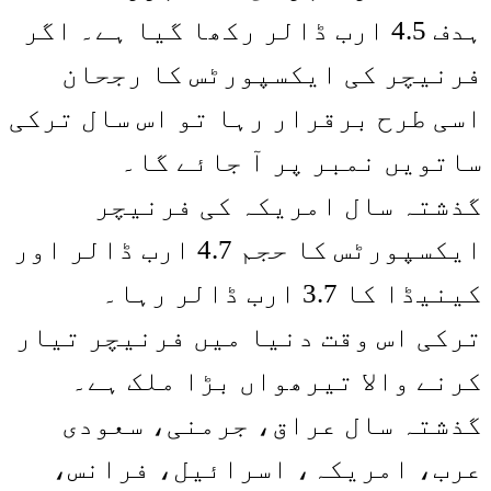
ہدف 4.5 ارب ڈالر رکھا گیا ہے۔ اگر
فرنیچر کی ایکسپورٹس کا رجحان
اسی طرح برقرار رہا تو اس سال ترکی
ساتویں نمبر پر آ جائے گا۔
گذشتہ سال امریکہ کی فرنیچر
ایکسپورٹس کا حجم 4.7 ارب ڈالر اور
کینیڈا کا 3.7 ارب ڈالر رہا۔
ترکی اس وقت دنیا میں فرنیچر تیار
کرنے والا تیرھواں بڑا ملک ہے۔
گذشتہ سال عراق، جرمنی، سعودی
عرب، امریکہ، اسرائیل، فرانس،