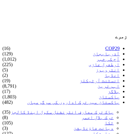
زمرے
(16)
COP29
آذربایجان
(129)
آج کی خبر
(1,012)
ارطغرل غازی
(225)
انٹرویوز
(5)
انڈیا
(2)
انسٹنٹ آرٹیکلز
(19)
اہم ترین
(8,791)
بلاگز
(17)
پاکستان
(1,803)
پاکستان میں ترک اداروں کی سرگرمیاں
(482)
پاک ترک معارف انٹرنشنل سکول اینڈ کالجز
(35)
ترک ہلال احمر
(8)
ٹکا
(105)
دیانت فاؤنڈیشن
(3)
سفارتکار
(127)