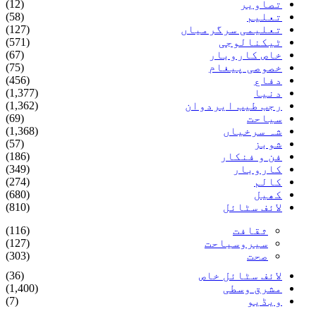
تصاویر
(12)
تعلیم
(58)
تعلیمی سرگرمیاں
(127)
ٹیکنالوجی
(571)
خاص کاروبار
(67)
خصوصی پیغام
(75)
دفاع
(456)
دنیا
(1,377)
رجب طیب ایردوان
(1,362)
سیاحت
(69)
شہ سرخیاں
(1,368)
شوبز
(57)
فن و فنکار
(186)
کاروبار
(349)
کالم
(274)
کھیل
(680)
لائف سٹائل
(810)
ثقافت
(116)
سیروسیاحت
(127)
صحت
(303)
لائف سٹائل خاص
(36)
مشرق وسطی
(1,400)
ویڈیو
(7)