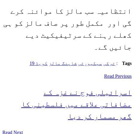
انتظامیہ سب مالز کا موائنہ کرے
گی اور مکمل طور پر صاف مالز کو ہی
کھلے رہنے کے سرٹیفیکیٹ دیے
جائیں گے۔
Tags
:
ترکی
سیکیورٹی
شاپنگ مالز
کویڈ 19
Read Previous
اسرائیلی فوج نے غزہ کے
مضافاتی علاقے میں فلسطینی کا
گھر مسمار کر دیا
Read Next