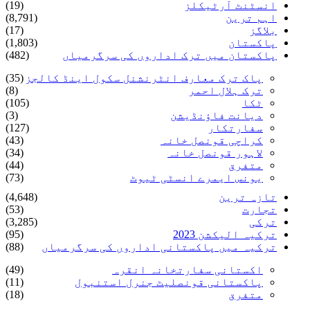
انسٹنٹ آرٹیکلز
(19)
اہم ترین
(8,791)
بلاگز
(17)
پاکستان
(1,803)
پاکستان میں ترک اداروں کی سرگرمیاں
(482)
پاک ترک معارف انٹرنشنل سکول اینڈ کالجز
(35)
ترک ہلال احمر
(8)
ٹکا
(105)
دیانت فاؤنڈیشن
(3)
سفارتکار
(127)
کراچی قونصل خانہ
(43)
لاہور قونصل خانہ
(34)
متفرق
(44)
یونس ایمرے انسٹی ٹیوٹ
(73)
تازہ ترین
(4,648)
تجارت
(53)
ترکی
(3,285)
ترکیہ الیکشن 2023
(95)
ترکیہ میں پاکستانی اداروں کی سرگرمیاں
(88)
اکستانی سفارتخانہ انقرہ
(49)
پاکستانی قونصلیٹ جنرل استنبول
(11)
متفرق
(18)