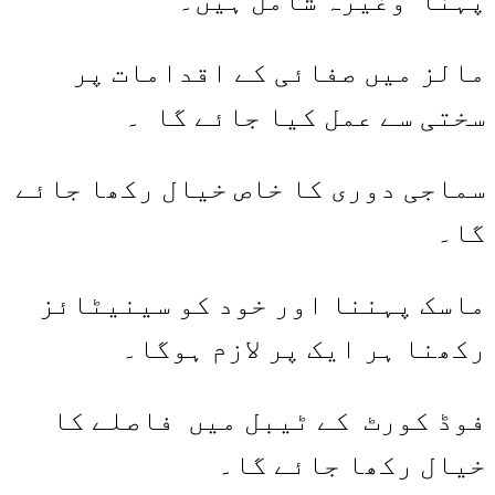
پہنا وغیرہ شامل ہیں۔
مالز میں صفائی کے اقدامات پر
سختی سے عمل کیا جائے گا ۔
سماجی دوری کا خاص خیال رکھا جائے
گا۔
ماسک پہننا اور خود کو سینیٹائز
رکھنا ہر ایک پر لازم ہوگا۔
فوڈ کورٹ کے ٹیبل میں فاصلے کا
خیال رکھا جائے گا۔