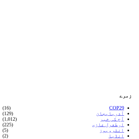
زمرے
(16)
COP29
آذربایجان
(129)
آج کی خبر
(1,012)
ارطغرل غازی
(225)
انٹرویوز
(5)
انڈیا
(2)