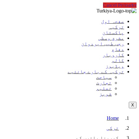
Cancel Preloader
صفحہ اول
ترکیہ
پاکستان
مشرق وسطی
رجب طیب ایردوان
دفاع
کاروبار
کالم
ویڈیوز
ترکیہ کے بارے جانئیے
سیاحت
تجارت
تعلیم
شوبز
X
Home
ترکی
کورونا وائرس کے…