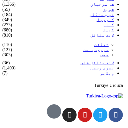
شہ سرخیاں
(1,366)
شوبز
(55)
فن و فنکار
(184)
کاروبار
(349)
کالم
(273)
کھیل
(680)
لائف سٹائل
(810)
ثقافت
(116)
سیروسیاحت
(127)
صحت
(303)
لائف سٹائل خاص
(36)
مشرق وسطی
(1,400)
ویڈیو
(7)
Türkiye Urduca