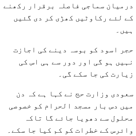
درمیان سماجی فاصلہ برقرار رکھنے
کے لئے رکاوٹیں کھڑی کر دی گئیں
ہیں۔
حجر اسود کو بوسہ دینے کی اجازت
نہیں ہو گی اور دور سے ہی اس کی
زیارت کی جا سکے گی۔
سعودی وزارت حج نے کہا ہے کہ دن
میں دس بار مسجد الحرام کو خصوصی
محلول سے دھویا جائے گا تاکہ
وائرس کے خطرات کو کم کیا جا سکے۔