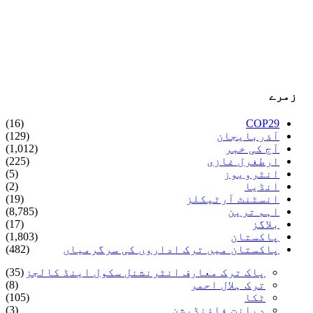
زمرے
(16)
COP29
آذربایجان
(129)
آج کی خبر
(1,012)
ارطغرل غازی
(225)
انٹرویوز
(5)
انڈیا
(2)
انسٹنٹ آرٹیکلز
(19)
اہم ترین
(8,785)
بلاگز
(17)
پاکستان
(1,803)
پاکستان میں ترک اداروں کی سرگرمیاں
(482)
پاک ترک معارف انٹرنشنل سکول اینڈ کالجز
(35)
ترک ہلال احمر
(8)
ٹکا
(105)
دیانت فاؤنڈیشن
(3)