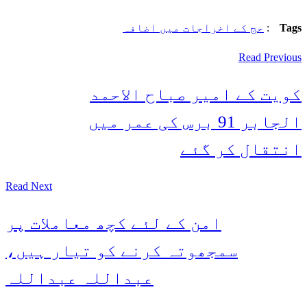
Tags
:
حج کے اخراجات میں اضافہ
Read Previous
کویت کے امیر صباح الاحمد
الجابر 91 برس کی عمر میں
انتقال کر گئے
Read Next
امن کے لئے کچھ معاملات پر
سمجھوتہ کرنے کو تیار ہیں،
عبداللہ عبداللہ