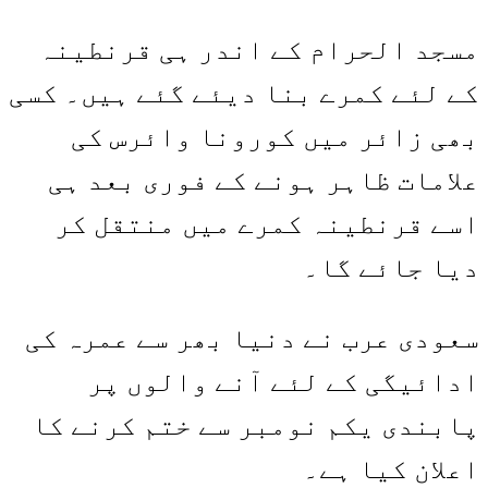
مسجد الحرام کے اندر ہی قرنطینہ
کے لئے کمرے بنا دیئے گئے ہیں۔ کسی
بھی زائر میں کورونا وائرس کی
علامات ظاہر ہونے کے فوری بعد ہی
اسے قرنطینہ کمرے میں منتقل کر
دیا جائے گا۔
سعودی عرب نے دنیا بھر سے عمرہ کی
ادائیگی کے لئے آنے والوں پر
پابندی یکم نومبر سے ختم کرنے کا
اعلان کیا ہے۔