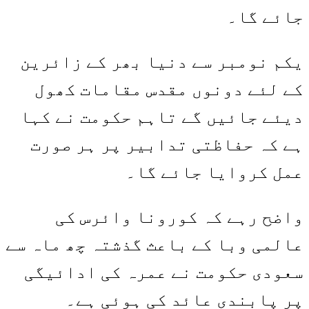
جائے گا۔
یکم نومبر سے دنیا بھر کے زائرین
کے لئے دونوں مقدس مقامات کھول
دیئے جائیں گے تاہم حکومت نے کہا
ہے کہ حفاظتی تدابیر پر ہر صورت
عمل کروایا جائے گا۔
واضح رہے کہ کورونا وائرس کی
عالمی وبا کے باعث گذشتہ چھ ماہ سے
سعودی حکومت نے عمرہ کی ادائیگی
پر پابندی عائد کی ہوئی ہے۔