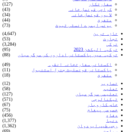
سفارتکار
(127)
کراچی قونصل خانہ
(43)
لاہور قونصل خانہ
(34)
متفرق
(44)
یونس ایمرے انسٹی ٹیوٹ
(73)
تازہ ترین
(4,647)
تجارت
(53)
ترکی
(3,284)
ترکیہ الیکشن 2023
(95)
ترکیہ میں پاکستانی اداروں کی سرگرمیاں
(88)
اکستانی سفارتخانہ انقرہ
(49)
پاکستانی قونصلیٹ جنرل استنبول
(11)
متفرق
(18)
تصاویر
(12)
تعلیم
(58)
تعلیمی سرگرمیاں
(127)
ٹیکنالوجی
(571)
خاص کاروبار
(67)
خصوصی پیغام
(75)
دفاع
(456)
دنیا
(1,377)
رجب طیب ایردوان
(1,362)
سیاحت
(69)