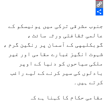
Pinterest
Copy
Share
Link
جنوب مشرقی ترکی میں یونیسکو کے
عالمی ثقافتی ورثہ سائٹ ،
گوبکلیپی کے آسمان پر رنگین گرم ،
شہوت انگیز غبارے مقامی اور غیر
ملکی سیاحوں کو دنیا کے اوپر
بادلوں کی سیر کرنے کے لیے راغب
کرتے ہیں۔
مقامی حکام کا کہنا ہے کہ