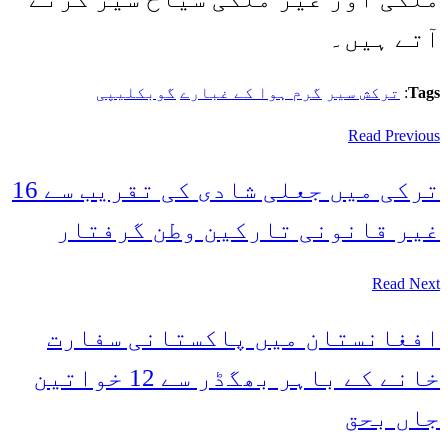
آتے ہیں۔
Tags
:
ترکش سیر
گرم ہوا کے غبارے
گوبکلیپی
Read Previous
ترکی میں جعلی شادی کی تقریب سے 16
غیر قانونی تارکین وطن گرفتار
Read Next
افغانستان میں پاکستانی سفارت
خانے کے باہر بھگڈر سے 12 خواتین
جاں بحق