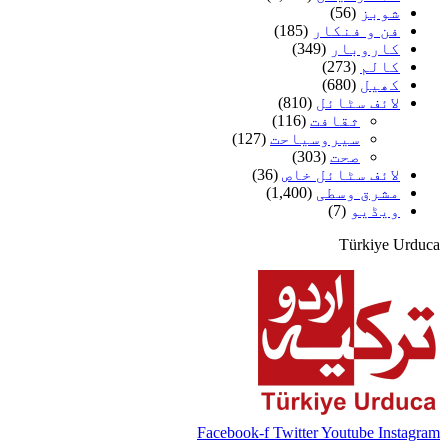
شوبز
(56)
فن و فنکار
(185)
کاروبار
(349)
کالم
(273)
کھیل
(680)
لائف سٹائل
(810)
ثقافت
(116)
سیروسیاحت
(127)
صحت
(303)
لائف سٹائل خاص
(36)
مشرق وسطی
(1,400)
ویڈیو
(7)
Türkiye Urduca
Facebook-f
Twitter
Youtube
Instagram