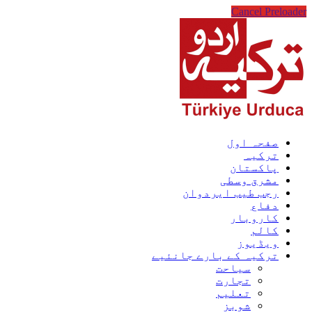
Cancel Preloader
صفحہ اول
ترکیہ
پاکستان
مشرق وسطی
رجب طیب ایردوان
دفاع
کاروبار
کالم
ویڈیوز
ترکیہ کے بارے جانئیے
سیاحت
تجارت
تعلیم
شوبز