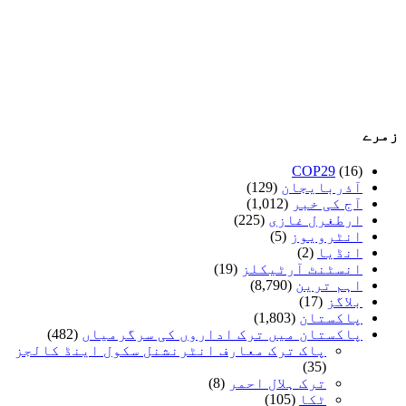
زمرے
COP29
(16)
آذربایجان
(129)
آج کی خبر
(1,012)
ارطغرل غازی
(225)
انٹرویوز
(5)
انڈیا
(2)
انسٹنٹ آرٹیکلز
(19)
اہم ترین
(8,790)
بلاگز
(17)
پاکستان
(1,803)
پاکستان میں ترک اداروں کی سرگرمیاں
(482)
پاک ترک معارف انٹرنشنل سکول اینڈ کالجز
(35)
ترک ہلال احمر
(8)
ٹکا
(105)