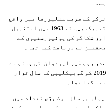
ہے۔
ترکی کے صوبے سنلیورفا میں واقع
گوبیکلیپی کو 1963 میں استنبول
اور شکاگو کی یونیورسٹیوں کے
محققین نے دریافت کیا تھا۔
صدر رجب طیب ایردوان کی جانب سے
2019 کو گوبیکلیپی کا سال قرار
دیا گیا تھا۔
یہاں ہر سال ایک بڑی تعداد میں
ملکی اور غیر ملکی سیاح سیر کرنے