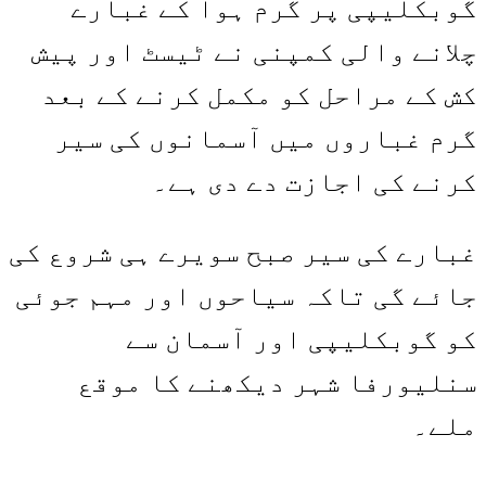
گوبکلیپی پر گرم ہوا کے غبارے
چلانے والی کمپنی نے ٹیسٹ اور پیش
کش کے مراحل کو مکمل کرنے کے بعد
گرم غباروں میں آسمانوں کی سیر
کرنے کی اجازت دے دی ہے۔
غبارے کی سیر صبح سویرے ہی شروع کی
جائے گی تاکہ سیاحوں اور مہم جوئی
کو گوبکلیپی اور آسمان سے
سنلیورفا شہر دیکھنے کا موقع
ملے۔