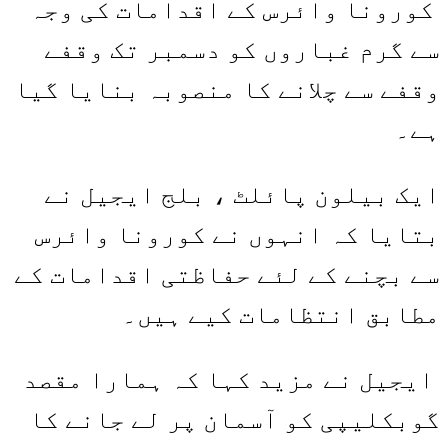
کورونا وائرس کے اقدامات کی وجہ
سے گرم غباروں کو دسمبر تک وقفے
وقفے سے چلانے کا منصوبہ بنایا گیا
ہے۔
ایک بیلون پائلٹ ، بلج ایجیل نے
بتایا کہ انہوں نے کورونا وائرس
سے بچنے کے لئے حفاظتی اقدامات کے
مطابق انتظامات کیے ہیں۔
ایجیل نے مزید کہا کہ ہمارا مقصد
گوبکلیپی کو آسمان پر لے جانے کا