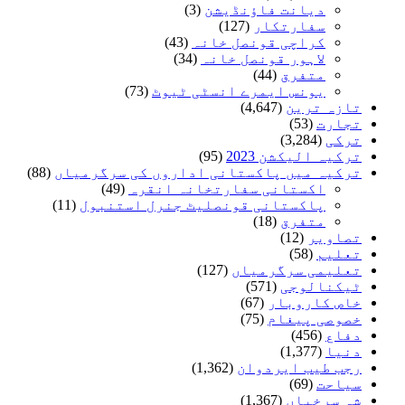
دیانت فاؤنڈیشن
(3)
سفارتکار
(127)
کراچی قونصل خانہ
(43)
لاہور قونصل خانہ
(34)
متفرق
(44)
یونس ایمرے انسٹی ٹیوٹ
(73)
تازہ ترین
(4,647)
تجارت
(53)
ترکی
(3,284)
ترکیہ الیکشن 2023
(95)
ترکیہ میں پاکستانی اداروں کی سرگرمیاں
(88)
اکستانی سفارتخانہ انقرہ
(49)
پاکستانی قونصلیٹ جنرل استنبول
(11)
متفرق
(18)
تصاویر
(12)
تعلیم
(58)
تعلیمی سرگرمیاں
(127)
ٹیکنالوجی
(571)
خاص کاروبار
(67)
خصوصی پیغام
(75)
دفاع
(456)
دنیا
(1,377)
رجب طیب ایردوان
(1,362)
سیاحت
(69)
شہ سرخیاں
(1,367)