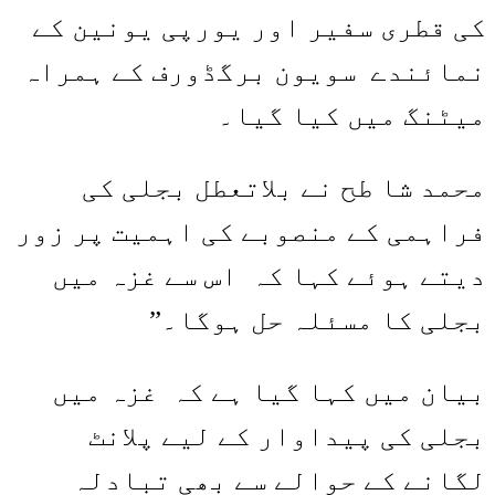
کی قطری سفیر اور یورپی یونین کے
نمائندے سویون برگڈورف کے ہمراہ
میٹنگ میں کیا گیا۔
محمد شا طح نے بلاتعطل بجلی کی
فراہمی کے منصوبے کی اہمیت پر زور
دیتے ہوئے کہا کہ اس سے غزہ میں
بجلی کا مسئلہ حل ہوگا۔”
بیان میں کہا گیا ہے کہ غزہ میں
بجلی کی پیداوار کے لیے پلانٹ
لگانے کے حوالے سے بھی تبادلہ