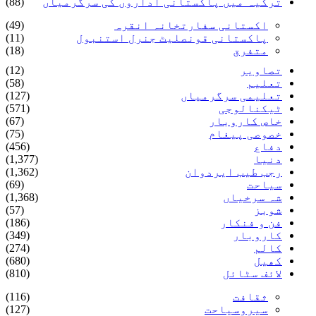
ترکیہ میں پاکستانی اداروں کی سرگرمیاں
(88)
اکستانی سفارتخانہ انقرہ
(49)
پاکستانی قونصلیٹ جنرل استنبول
(11)
متفرق
(18)
تصاویر
(12)
تعلیم
(58)
تعلیمی سرگرمیاں
(127)
ٹیکنالوجی
(571)
خاص کاروبار
(67)
خصوصی پیغام
(75)
دفاع
(456)
دنیا
(1,377)
رجب طیب ایردوان
(1,362)
سیاحت
(69)
شہ سرخیاں
(1,368)
شوبز
(57)
فن و فنکار
(186)
کاروبار
(349)
کالم
(274)
کھیل
(680)
لائف سٹائل
(810)
ثقافت
(116)
سیروسیاحت
(127)