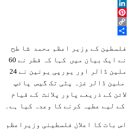
WhatsApp
LinkedIn
Pinterest
Copy
Share
Link
فلسطین کے وزیر اعظم محمد شا طح
نے ایک بیان میں کہا کہ قطر نے 60
ملین ڈالر اور یورپی یونین نے 24
ملین ڈالر غزہ پٹی تک گیس پائپ
لائن کے ذریعے پاور پلانٹ کے قیام
کے لیے عطیہ کرنے کا وعدہ کیا ہے۔
اس بات کا اعلان فلسطینی وزیراعظم