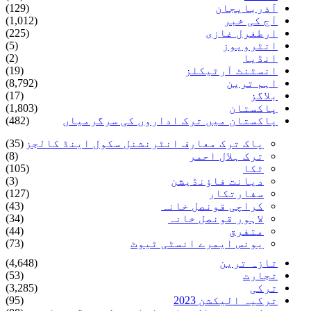
آذربایجان
(129)
آج کی خبر
(1,012)
ارطغرل غازی
(225)
انٹرویوز
(5)
انڈیا
(2)
انسٹنٹ آرٹیکلز
(19)
اہم ترین
(8,792)
بلاگز
(17)
پاکستان
(1,803)
پاکستان میں ترک اداروں کی سرگرمیاں
(482)
پاک ترک معارف انٹرنشنل سکول اینڈ کالجز
(35)
ترک ہلال احمر
(8)
ٹکا
(105)
دیانت فاؤنڈیشن
(3)
سفارتکار
(127)
کراچی قونصل خانہ
(43)
لاہور قونصل خانہ
(34)
متفرق
(44)
یونس ایمرے انسٹی ٹیوٹ
(73)
تازہ ترین
(4,648)
تجارت
(53)
ترکی
(3,285)
ترکیہ الیکشن 2023
(95)