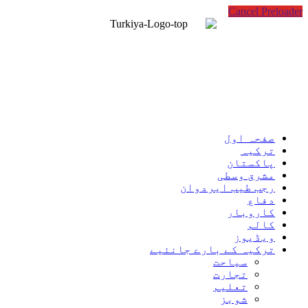
Cancel Preloader
صفحہ اول
ترکیہ
پاکستان
مشرق وسطی
رجب طیب ایردوان
دفاع
کاروبار
کالم
ویڈیوز
ترکیہ کے بارے جانئیے
سیاحت
تجارت
تعلیم
شوبز