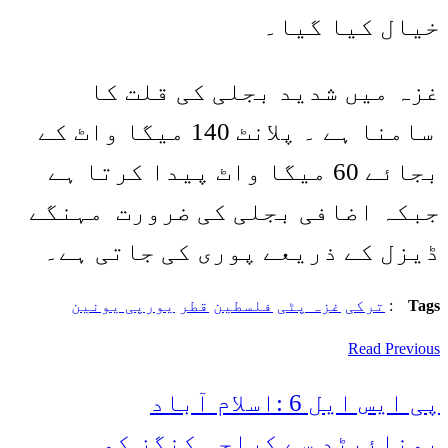
خیال کیا گیا۔
غزہ میں شدید بجلی کی قلت کا
سامنا ہے ۔ پلانٹ 140 میگا واٹ کے
بجائے 60 میگا واٹ پیدا کرتا ہے
جبکہ اضافی بجلی کی ضرورت مہنگے
ڈیزل کے ذریعے پوری کی جاتی ہے۔
Tags
:
ترکی
غزہ پٹی
فلسطین
قطر
یورپی یونین
Read Previous
پی ایس ایل 6 :اسلام آباد
یونائیٹد سے کراچی کنگز کو