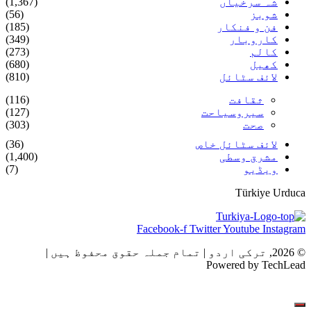
شہ سرخیاں
(1,367)
شوبز
(56)
فن و فنکار
(185)
کاروبار
(349)
کالم
(273)
کھیل
(680)
لائف سٹائل
(810)
ثقافت
(116)
سیروسیاحت
(127)
صحت
(303)
لائف سٹائل خاص
(36)
مشرق وسطی
(1,400)
ویڈیو
(7)
Türkiye Urduca
Facebook-f
Twitter
Youtube
Instagram
© 2026, ترکی اردو | تمام جملہ حقوق محفوظ ہیں |
Powered by TechLead
ہم سے رابطہ
اشتہارات