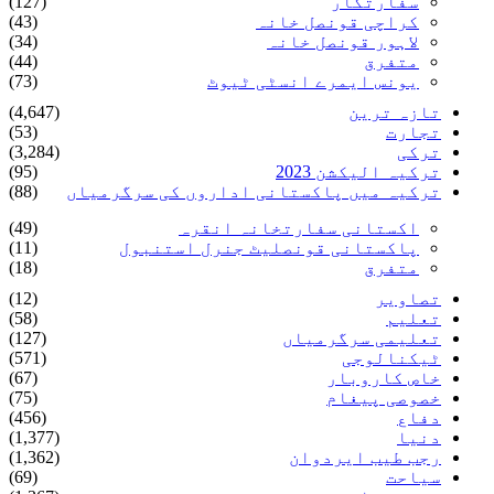
سفارتکار
(127)
کراچی قونصل خانہ
(43)
لاہور قونصل خانہ
(34)
متفرق
(44)
یونس ایمرے انسٹی ٹیوٹ
(73)
تازہ ترین
(4,647)
تجارت
(53)
ترکی
(3,284)
ترکیہ الیکشن 2023
(95)
ترکیہ میں پاکستانی اداروں کی سرگرمیاں
(88)
اکستانی سفارتخانہ انقرہ
(49)
پاکستانی قونصلیٹ جنرل استنبول
(11)
متفرق
(18)
تصاویر
(12)
تعلیم
(58)
تعلیمی سرگرمیاں
(127)
ٹیکنالوجی
(571)
خاص کاروبار
(67)
خصوصی پیغام
(75)
دفاع
(456)
دنیا
(1,377)
رجب طیب ایردوان
(1,362)
سیاحت
(69)