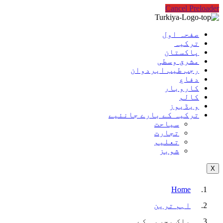
Cancel Preloader
صفحہ اول
ترکیہ
پاکستان
مشرق وسطی
رجب طیب ایردوان
دفاع
کاروبار
کالم
ویڈیوز
ترکیہ کے بارے جانئیے
سیاحت
تجارت
تعلیم
شوبز
X
Home
اہم ترین
پاک بحریہ کے…