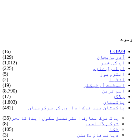
زمرے
(16)
COP29
آذربایجان
(129)
آج کی خبر
(1,012)
ارطغرل غازی
(225)
انٹرویوز
(5)
انڈیا
(2)
انسٹنٹ آرٹیکلز
(19)
اہم ترین
(8,790)
بلاگز
(17)
پاکستان
(1,803)
پاکستان میں ترک اداروں کی سرگرمیاں
(482)
پاک ترک معارف انٹرنشنل سکول اینڈ کالجز
(35)
ترک ہلال احمر
(8)
ٹکا
(105)
دیانت فاؤنڈیشن
(3)