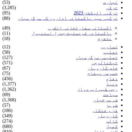
تجارت
(53)
ترکی
(3,285)
ترکیہ الیکشن 2023
(95)
ترکیہ میں پاکستانی اداروں کی سرگرمیاں
(88)
اکستانی سفارتخانہ انقرہ
(49)
پاکستانی قونصلیٹ جنرل استنبول
(11)
متفرق
(18)
تصاویر
(12)
تعلیم
(58)
تعلیمی سرگرمیاں
(127)
ٹیکنالوجی
(571)
خاص کاروبار
(67)
خصوصی پیغام
(75)
دفاع
(456)
دنیا
(1,377)
رجب طیب ایردوان
(1,362)
سیاحت
(69)
شہ سرخیاں
(1,368)
شوبز
(57)
فن و فنکار
(186)
کاروبار
(349)
کالم
(274)
کھیل
(680)
لائف سٹائل
(810)