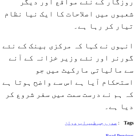
روزگار کے نئے مواقع اور دیگر
شعبوں میں اصلاحات کا ایک نیا نظام
تیار کر رہا ہے۔
انہوں نے کہا کہ مرکزی بینک کے نئے
گورنر اور نئے وزیر خزانہ کے آنے
سے مالیاتی مارکیٹ میں جو
استحکام آیا ہے اس سے واضح ہوتا ہے
کہ ہم نے درست سمت میں سفر شروع کر
دیا ہے۔
Tags
:
صدر رجب طیب ایردوان
Read Previous