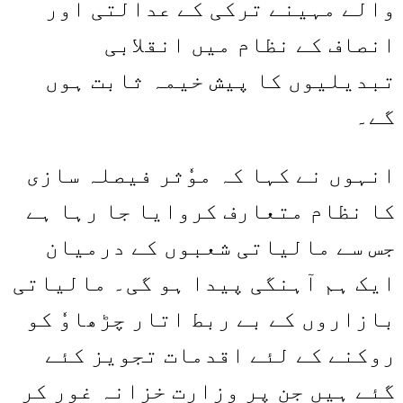
والے مہینے ترکی کے عدالتی اور
انصاف کے نظام میں انقلابی
تبدیلیوں کا پیش خیمہ ثابت ہوں
گے۔
انہوں نے کہا کہ موٗثر فیصلہ سازی
کا نظام متعارف کروایا جا رہا ہے
جس سے مالیاتی شعبوں کے درمیان
ایک ہم آہنگی پیدا ہو گی۔ مالیاتی
بازاروں کے بے ربط اتار چڑھاوٗ کو
روکنے کے لئے اقدمات تجویز کئے
گئے ہیں جن پر وزارت خزانہ غور کر