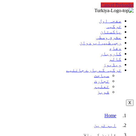
Cancel Preloader
صفحہ اول
ترکیہ
پاکستان
مشرق وسطی
رجب طیب ایردوان
دفاع
کاروبار
کالم
ویڈیوز
ترکیہ کے بارے جانئیے
سیاحت
تجارت
تعلیم
شوبز
X
Home
اہم ترین
قانون کی بالا…