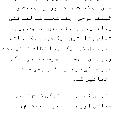
میں اصلاحات جبکہ وزارت صنعت و
ٹیکنالوجی اپنے شعبے کے لئے نئی
پالیسیاں بنانے میں مصروف ہیں۔
تمام وزارتیں ایک دوسرے کے ساتھ
باہم مل کر ایک ایسا نظام ترتیب دے
رہی ہیں جس سے نہ صرف مقامی بلکہ
غیر ملکی سرمایہ کار بھی فائدہ
اٹھائیں گے۔
انہوں نے کہا کہ ترکی شرح نمو،
معاشی اور مالیاتی استحکام،