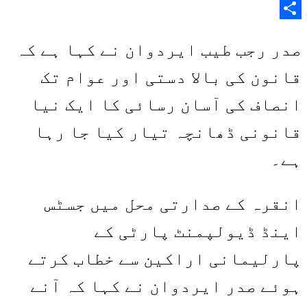
Copy
Share
Link
صدر رجب طیب ایردوان نے کہا ہے کہ
قانون کی بالا دستی اور عوام تک
انصاف کی آسان رسائی کا ایک نیا
قانونی ڈھانچہ تیار کیا جا رہا
ہے۔
انقرہ کے صدارتی محل میں جسٹس
اینڈ ڈیولپمنٹ پارٹی کے
پارلیمانی اراکین سے خطاب کرتے
ہوئے صدر ایردوان نے کہا کہ آنے