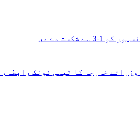
ے شکست دے دی
وزرائے خارجہ کا ٹیلی فونک رابطہ، 