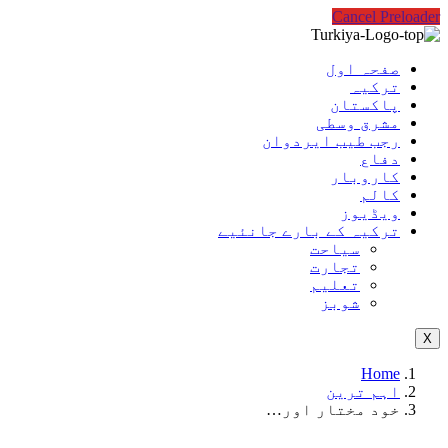
Cancel Preloader
صفحہ اول
ترکیہ
پاکستان
مشرق وسطی
رجب طیب ایردوان
دفاع
کاروبار
کالم
ویڈیوز
ترکیہ کے بارے جانئیے
سیاحت
تجارت
تعلیم
شوبز
X
Home
اہم ترین
خود مختار اور…