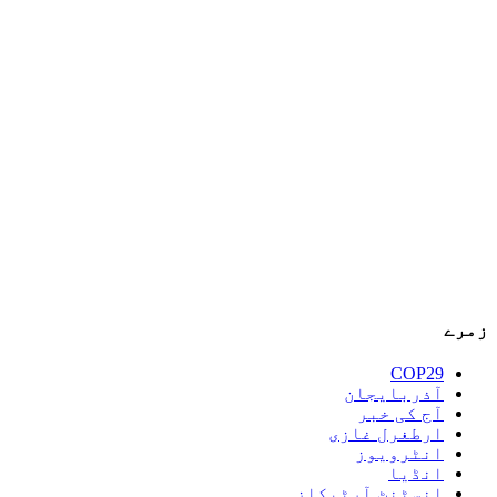
زمرے
COP29
آذربایجان
آج کی خبر
ارطغرل غازی
انٹرویوز
انڈیا
انسٹنٹ آرٹیکلز