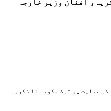
ریہ، افغان وزیر خارجہ
کی حمایت پر ترک حکومت کا شکریہ