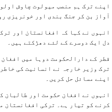
اپنے ترک ہم منصب میولوت چاوش اولو 
آواز بن کر جنگ بندی اور خونریزی رو
انہوں نے کہا کہ افغانستان اور ترکی
دل ایک دوسرے کے لئے دھڑکتے ہیں۔
قطر کے دارالحکومت دوہا میں افغان ح
ترک وزیر خارجہ نے انسانیت کی خاطر 
اپنے مسائل حل کریں۔
انہوں نے افغان حکومت اور طالبان کو
کرنے کو تیار ہے۔ ترکی افغانستان م