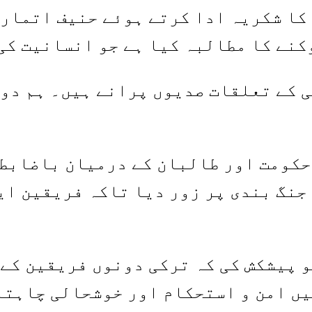
کا شکریہ ادا کرتے ہوئے حنیف اتمار 
کنے کا مطالبہ کیا ہے جو انسانیت کی 
 کے تعلقات صدیوں پرانے ہیں۔ ہم دو
کومت اور طالبان کے درمیان باضابطہ
جنگ بندی پر زور دیا تاکہ فریقین ای
 پیشکش کی کہ ترکی دونوں فریقین کے 
یں امن و استحکام اور خوشحالی چاہتا