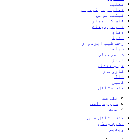
تعلیم
تعلیمی سرگرمیاں
ٹیکنالوجی
خاص کاروبار
خصوصی پیغام
دفاع
دنیا
رجب طیب ایردوان
سیاحت
شہ سرخیاں
شوبز
فن و فنکار
کاروبار
کالم
کھیل
لائف سٹائل
ثقافت
سیروسیاحت
صحت
لائف سٹائل خاص
مشرق وسطی
ویڈیو