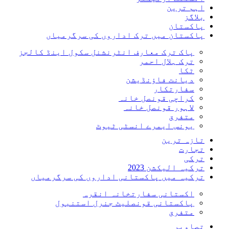
اہم ترین
بلاگز
پاکستان
پاکستان میں ترک اداروں کی سرگرمیاں
پاک ترک معارف انٹرنشنل سکول اینڈ کالجز
ترک ہلال احمر
ٹکا
دیانت فاؤنڈیشن
سفارتکار
کراچی قونصل خانہ
لاہور قونصل خانہ
متفرق
یونس ایمرے انسٹی ٹیوٹ
تازہ ترین
تجارت
ترکی
ترکیہ الیکشن 2023
ترکیہ میں پاکستانی اداروں کی سرگرمیاں
اکستانی سفارتخانہ انقرہ
پاکستانی قونصلیٹ جنرل استنبول
متفرق
تصاویر