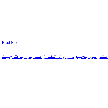
Read Next
مشرقی بحیرہ روم تنازعے پر بات چیت