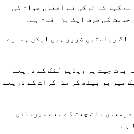
نے کہا کہ ترکی نے افغان عوام کی
خدمت کی طرف ایک بڑا قدم ہے۔
 الگ ریاستیں ضرور ہیں لیکن ہمارے
 بات چیت پر ویڈیو لنک کے ذریعے
ک میز پر بیٹھ کر مذاکرات کے ذریعے
درمیان بات چیت کے لئے میزبانی
 ہے۔