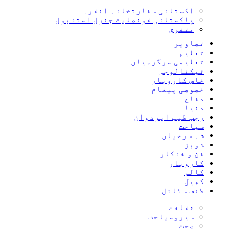
اکستانی سفارتخانہ انقرہ
پاکستانی قونصلیٹ جنرل استنبول
متفرق
تصاویر
تعلیم
تعلیمی سرگرمیاں
ٹیکنالوجی
خاص کاروبار
خصوصی پیغام
دفاع
دنیا
رجب طیب ایردوان
سیاحت
شہ سرخیاں
شوبز
فن و فنکار
کاروبار
کالم
کھیل
لائف سٹائل
ثقافت
سیروسیاحت
صحت