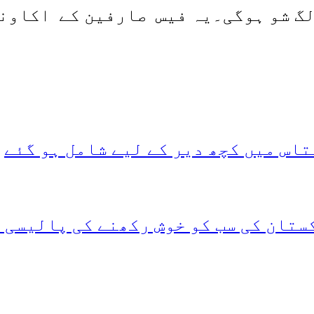
الگ شو ہوگی۔یہ فیس صارفین کے اکاون
اس میں کچھ دیر کے لیے شامل ہو گئے
ستان کی سب کو خوش رکھنے کی پالیسی 