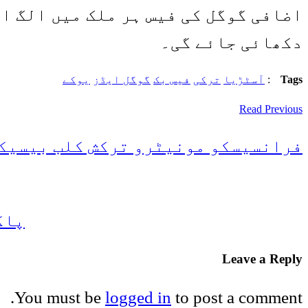
اضافی گوگل کی فیس ہر ملک میں الگ 
دکھائی جائے گی۔
Tags
:
آسٹڑیا
ترکی
فیس بک
گوگل ایڈز
یوکے
Read Previous
فرانسیسکو مونیٹرو ترکش کلب بیسیکت
پاک
Leave a Reply
You must be
logged in
to post a comment.