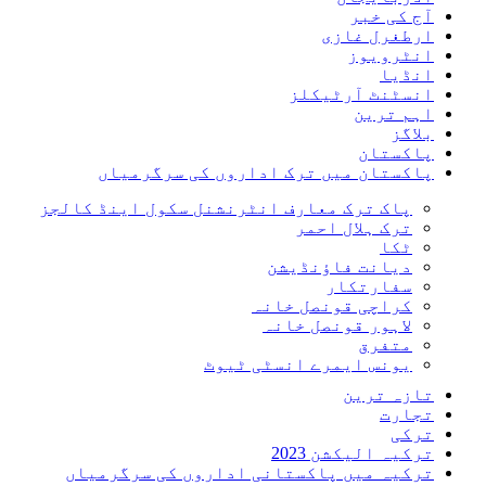
آج کی خبر
ارطغرل غازی
انٹرویوز
انڈیا
انسٹنٹ آرٹیکلز
اہم ترین
بلاگز
پاکستان
پاکستان میں ترک اداروں کی سرگرمیاں
پاک ترک معارف انٹرنشنل سکول اینڈ کالجز
ترک ہلال احمر
ٹکا
دیانت فاؤنڈیشن
سفارتکار
کراچی قونصل خانہ
لاہور قونصل خانہ
متفرق
یونس ایمرے انسٹی ٹیوٹ
تازہ ترین
تجارت
ترکی
ترکیہ الیکشن 2023
ترکیہ میں پاکستانی اداروں کی سرگرمیاں