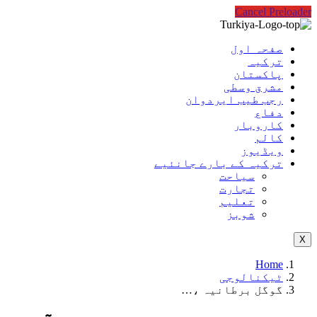
Cancel Preloader
صفحہ اول
ترکیہ
پاکستان
مشرق وسطی
رجب طیب ایردوان
دفاع
کاروبار
کالم
ویڈیوز
ترکیہ کے بارے جانئیے
سیاحت
تجارت
تعلیم
شوبز
X
Home
ٹیکنالوجی
گوگل برطانیہ ،…