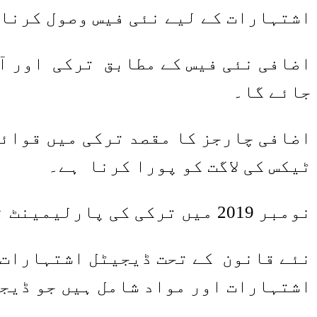
اشتہارات کے لیے نئی فیس وصول کرنا 
جائے گا۔
اضافی چارجز کا مقصد ترکی میں قوائد
ٹیکس کی لاگت کو پورا کرنا ہے۔
نومبر 2019 میں ترکی کی پارلیمینٹ نے ٹیکس سے متعلق نئے قوانین منظور کیے تھے۔
اشتہارات اور مواد شامل ہیں جو ڈیجی