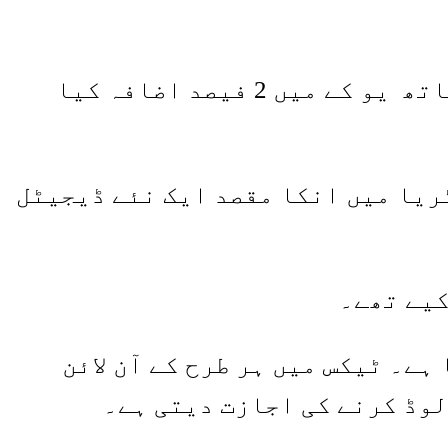
اضافی نئی فیس کے مطابق ترکی اور آسڑیا میں 5 فیصد ریگولیٹری لاگت کے ساتھ یو کے میں 2 فیصد اضافہ کیا
ریا میں انکا مقصد ایک نئے ڈیجیٹل
د پر 7.5 فیصد ٹیکس لگایا گیا ہے۔ ٹیکس میں ہر طرح کے آن لائن
لوڈ کرنے کی اجازت دیتی ہے۔