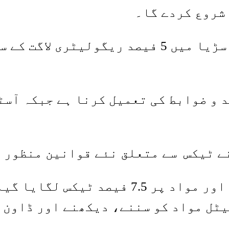
شروع کردے گا۔
 و ضوابط کی تعمیل کرنا ہے جبکہ آسٹ
نئے قانون کے تحت ڈیجیٹل اشتہارات اور موا
ٹل مواد کو سننے، دیکھنے اور ڈاون 