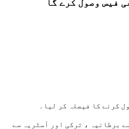
ی فیس وصول کرے گا
ل کرنے کا فیصلہ کر لیا۔
ے برطانیہ ، ترکی اور آسٹریہ سے