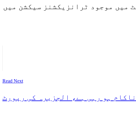
ٹ میں موجود ٹرانزیکشنز سیکشن میں
Read Next
ناکام ہو رہی ہے، الجزیرہ کی رپورٹ