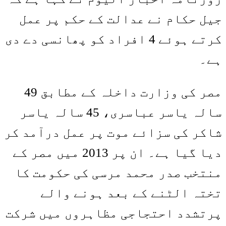
جیل حکام نے عدالت کے حکم پر عمل
کرتے ہوئے 4 افراد کو پھانسی دے دی
ہے۔
مصر کی وزارت داخلہ کے مطابق 49
سالہ یاسر عباسری، 45 سالہ یاسر
شاکر کی سزائے موت پر عمل درآمد کر
دیا گیا ہے۔ ان پر 2013 میں مصر کے
منتخب صدر محمد مرسی کی حکومت کا
تختہ الٹنے کے بعد ہونے والے
پرتشدد احتجاجی مظاہروں میں شرکت