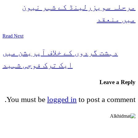
مرحلہ سویزرلینڈ کے شہر نیون
میں منعقد
Read Next
دہشت گردوں کے خلاف آپریشن میں
ایک ترک فوجی شہید
Leave a Reply
You must be
logged in
to post a comment.