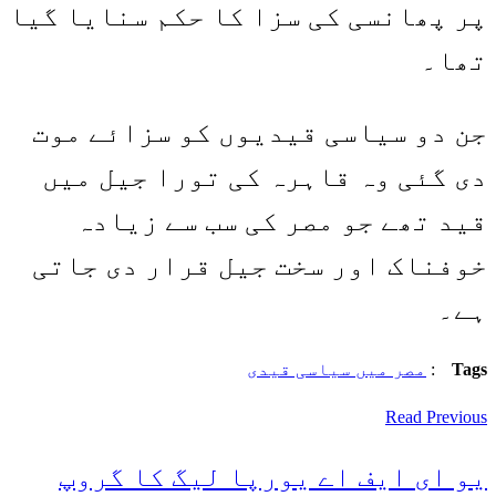
پر پھانسی کی سزا کا حکم سنایا گیا
تھا۔
جن دو سیاسی قیدیوں کو سزائے موت
دی گئی وہ قاہرہ کی تورا جیل میں
قید تھے جو مصر کی سب سے زیادہ
خوفناک اور سخت جیل قرار دی جاتی
ہے۔
Tags
:
مصر میں سیاسی قیدی
Read Previous
یو ای ایف اے یورپا لیگ کا گروپ