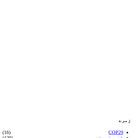
زمرے
(16)
COP29
آذربایجان
(129)