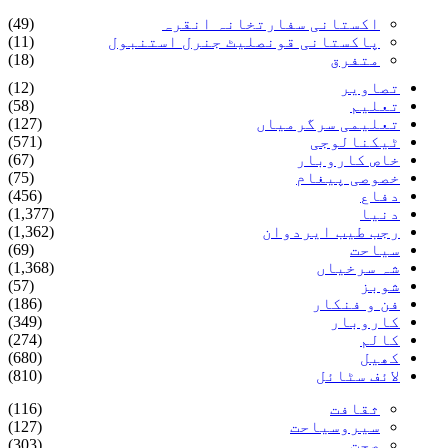
اکستانی سفارتخانہ انقرہ
(49)
پاکستانی قونصلیٹ جنرل استنبول
(11)
متفرق
(18)
تصاویر
(12)
تعلیم
(58)
تعلیمی سرگرمیاں
(127)
ٹیکنالوجی
(571)
خاص کاروبار
(67)
خصوصی پیغام
(75)
دفاع
(456)
دنیا
(1,377)
رجب طیب ایردوان
(1,362)
سیاحت
(69)
شہ سرخیاں
(1,368)
شوبز
(57)
فن و فنکار
(186)
کاروبار
(349)
کالم
(274)
کھیل
(680)
لائف سٹائل
(810)
ثقافت
(116)
سیروسیاحت
(127)
صحت
(303)