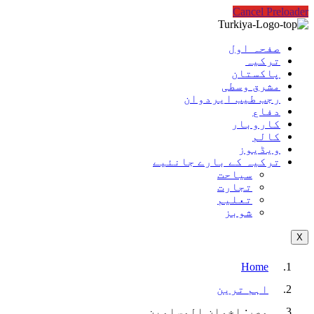
Cancel Preloader
صفحہ اول
ترکیہ
پاکستان
مشرق وسطی
رجب طیب ایردوان
دفاع
کاروبار
کالم
ویڈیوز
ترکیہ کے بارے جانئیے
سیاحت
تجارت
تعلیم
شوبز
X
Home
اہم ترین
مصر: اخوان المسلمین…