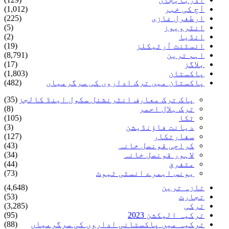
آج کی خبر
(1,012)
ارطغرل غازی
(225)
انٹرویوز
(5)
انڈیا
(2)
انسٹنٹ آرٹیکلز
(19)
اہم ترین
(8,791)
بلاگز
(17)
پاکستان
(1,803)
پاکستان میں ترک اداروں کی سرگرمیاں
(482)
پاک ترک معارف انٹرنشنل سکول اینڈ کالجز
(35)
ترک ہلال احمر
(8)
ٹکا
(105)
دیانت فاؤنڈیشن
(3)
سفارتکار
(127)
کراچی قونصل خانہ
(43)
لاہور قونصل خانہ
(34)
متفرق
(44)
یونس ایمرے انسٹی ٹیوٹ
(73)
تازہ ترین
(4,648)
تجارت
(53)
ترکی
(3,285)
ترکیہ الیکشن 2023
(95)
ترکیہ میں پاکستانی اداروں کی سرگرمیاں
(88)