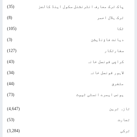
پاک ترک معارف انٹرنشنل سکول اینڈ کالجز
(35)
ترک ہلال احمر
(8)
ٹکا
(105)
دیانت فاؤنڈیشن
(3)
سفارتکار
(127)
کراچی قونصل خانہ
(43)
لاہور قونصل خانہ
(34)
متفرق
(44)
یونس ایمرے انسٹی ٹیوٹ
(73)
زہ ترین
(4,647)
ارت
(53)
کی
(3,284)