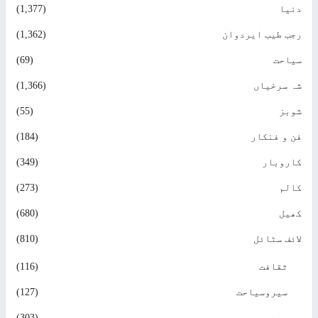
یا
(1,377)
ب طیب ایردوان
(1,362)
احت
(69)
 سرخیاں
(1,366)
بز
(55)
 و فنکار
(184)
روبار
(349)
لم
(273)
یل
(680)
ف سٹائل
(810)
ثقافت
(116)
سیروسیاحت
(127)
صحت
(303)