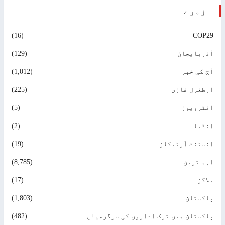
زمرے
(16)
COP
ربایجان
(129)
 کی خبر
(1,012)
طغرل غازی
(225)
ٹرویوز
(5)
ڈیا
(2)
سٹنٹ آرٹیکلز
(19)
م ترین
(8,785)
گز
(17)
کستان
(1,803)
کستان میں ترک اداروں کی سرگرمیاں
(482)