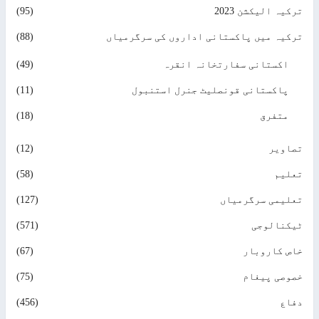
یہ الیکشن 2023
(95)
کیہ میں پاکستانی اداروں کی سرگرمیاں
(88)
اکستانی سفارتخانہ انقرہ
(49)
پاکستانی قونصلیٹ جنرل استنبول
(11)
متفرق
(18)
اویر
(12)
لیم
(58)
لیمی سرگرمیاں
(127)
کنالوجی
(571)
ص کاروبار
(67)
وصی پیغام
(75)
اع
(456)