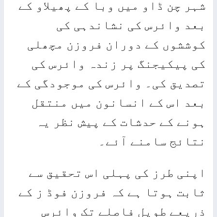
ر چن ڈاو میں وبا کے پھیلاو کے
د وائرس کی نشاندہی کی
ششوں کے دوران فروزن مچھلی
 پیکیجنگ پر زندہ وائرس کی
دیق کی۔ وائرس کی موجودگی کے
د اس کے انسانون میں منتقل
نے کے حدشات کے پیش نظر یہ
ائج سامنے آئے۔
نی طرز کی پہلی اس تحقیق سے
بت ہوتا ہے کہ فروزن فوڈ ز کے
یعے طویل فاصلے تک وائرس