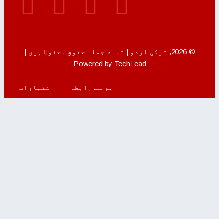
© 2026, ترکی اردو | تمام جملہ حقوق محفوظ ہیں |
Powered by TechLead
ہم سے رابطہ
اشتہارات