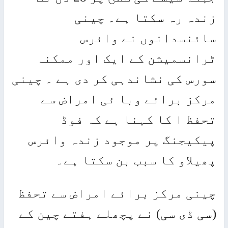
دہ رہ سکتا ہے۔ چینی
ائنسدانوں نے وائرس
انسمیشن کے ایک اور ممکنہ
رس کی نشاندہی کر دی ہے ۔ چینی
کز برائے وبا ئی امراض سے
فظ ا کا کہنا ہے کہ فوڈ
کیجنگ پر موجود زندہ وائرس
یلاو کا سبب بن سکتا ہے۔
نی مرکز برائے امراض سے تحفظ
ی ڈی سی) نے پچھلے ہفتے چین کے