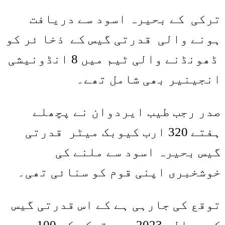
Share
Link
ترکی کے بحیرہ اسود سے دریافت
ہونے والی قدرتی گیس کے ذخا ئر کو
ڈھونڈنے والی ٹیم میں 8 انڈونیشی
انجینیر بھی شامل تھے۔
صدر رجب طیب ایردوان نے پچھلے
ہفتے 320 ارب کیوبک میٹر قدرتی
گیس بحیرہ اسود سے ملنے کی
خوشخبری اپنی قوم کو سنائی تھی۔
توقع کی جارہی ہے کے اس قدرتی گیس
کی بحالی 2023 میں ترکی کی 100