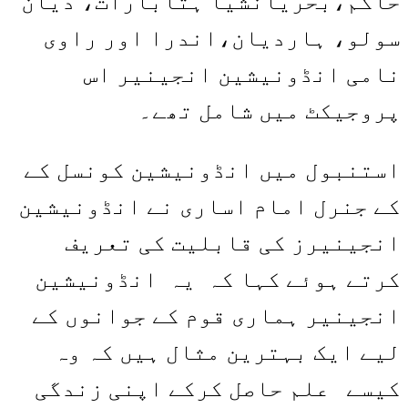
حاکم،بحریانشیا ہُتابارات، دیان
سولو، ہاردیان،اندرا اور راوی
نامی انڈونیشین انجینیر اس
پروجیکٹ میں شامل تھے۔
استنبول میں انڈونیشین کونسل کے
کے جنرل امام اساری نے انڈونیشین
انجینیرز کی قابلیت کی تعریف
کرتے ہوئے کہا کہ یہ انڈونیشین
انجینیر ہماری قوم کے جوانوں کے
لیے ایک بہترین مثال ہیں کہ وہ
کیسے علم حاصل کرکے اپنی زندگی