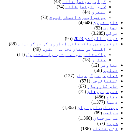
کراچی قونصل خانہ
(43)
لاہور قونصل خانہ
(34)
متفرق
(44)
یونس ایمرے انسٹی ٹیوٹ
(73)
تازہ ترین
(4,648)
تجارت
(53)
ترکی
(3,285)
ترکیہ الیکشن 2023
(95)
ترکیہ میں پاکستانی اداروں کی سرگرمیاں
(88)
اکستانی سفارتخانہ انقرہ
(49)
پاکستانی قونصلیٹ جنرل استنبول
(11)
متفرق
(18)
تصاویر
(12)
تعلیم
(58)
تعلیمی سرگرمیاں
(127)
ٹیکنالوجی
(571)
خاص کاروبار
(67)
خصوصی پیغام
(75)
دفاع
(456)
دنیا
(1,377)
رجب طیب ایردوان
(1,362)
سیاحت
(69)
شہ سرخیاں
(1,368)
شوبز
(57)
فن و فنکار
(186)