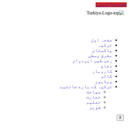
Cancel Preloader
صفحہ اول
ترکیہ
پاکستان
مشرق وسطی
رجب طیب ایردوان
دفاع
کاروبار
کالم
ویڈیوز
ترکیہ کے بارے جانئیے
سیاحت
تجارت
تعلیم
شوبز
X