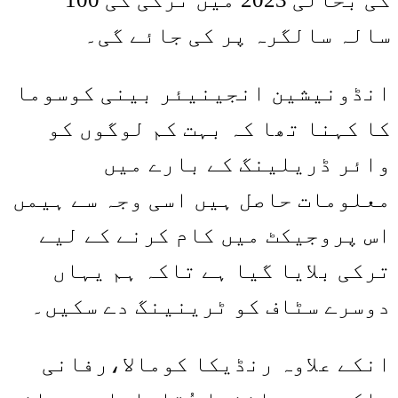
سالہ سالگرہ پر کی جائے گی۔
انڈونیشین انجینیئر بینی کوسوما
کا کہنا تھا کہ بہت کم لوگوں کو
وائر ڈریلینگ کے بارے میں
معلومات حاصل ہیں اسی وجہ سے ہیمں
اس پروجیکٹ میں کام کرنے کے لیے
ترکی بلایا گیا ہے تاکہ ہم یہاں
دوسرے سٹاف کو ٹرینینگ دے سکیں۔
انکے علاوہ رنڈیکا کومالا،رفانی