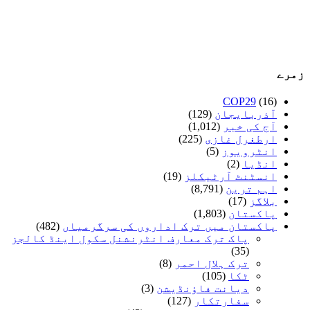
زمرے
COP29
(16)
آذربایجان
(129)
آج کی خبر
(1,012)
ارطغرل غازی
(225)
انٹرویوز
(5)
انڈیا
(2)
انسٹنٹ آرٹیکلز
(19)
اہم ترین
(8,791)
بلاگز
(17)
پاکستان
(1,803)
پاکستان میں ترک اداروں کی سرگرمیاں
(482)
پاک ترک معارف انٹرنشنل سکول اینڈ کالجز
(35)
ترک ہلال احمر
(8)
ٹکا
(105)
دیانت فاؤنڈیشن
(3)
سفارتکار
(127)