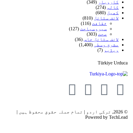
کاروبار
(349)
کالم
(274)
کھیل
(680)
لائف سٹائل
(810)
ثقافت
(116)
سیروسیاحت
(127)
صحت
(303)
لائف سٹائل خاص
(36)
مشرق وسطی
(1,400)
ویڈیو
(7)
Türkiye Urduca
© 2026, ترکی اردو | تمام جملہ حقوق محفوظ ہیں |
Powered by TechLead