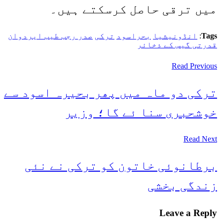
میں ترقی حاصل کرسکتے ہیں۔
Tags
:
انڈونیشیا
بحراسود
ترکی
صدر رجب طیب ایردوان
قدرتی گیس کے ذخائر
Read Previous
ترکی دو ماہ میں پھر بحیرہ اسود سے
خوشحبری سنا ئے گا؛ وزیر
Read Next
برطانوئی خاتون کو ترکی نے نئی
زندگی بخشی
Leave a Reply