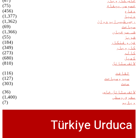
خاص کاروبار
(67)
خصوصی پیغام
(75)
دفاع
(456)
دنیا
(1,377)
رجب طیب ایردوان
(1,362)
سیاحت
(69)
شہ سرخیاں
(1,366)
شوبز
(55)
فن و فنکار
(184)
کاروبار
(349)
کالم
(273)
کھیل
(680)
لائف سٹائل
(810)
ثقافت
(116)
سیروسیاحت
(127)
صحت
(303)
لائف سٹائل خاص
(36)
مشرق وسطی
(1,400)
ویڈیو
(7)
Türkiye Urduca