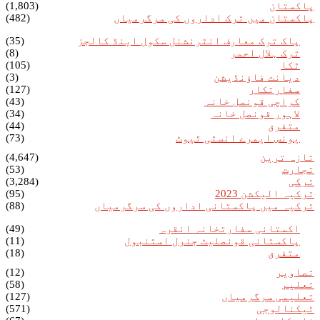
پاکستان
(1,803)
پاکستان میں ترک اداروں کی سرگرمیاں
(482)
پاک ترک معارف انٹرنشنل سکول اینڈ کالجز
(35)
ترک ہلال احمر
(8)
ٹکا
(105)
دیانت فاؤنڈیشن
(3)
سفارتکار
(127)
کراچی قونصل خانہ
(43)
لاہور قونصل خانہ
(34)
متفرق
(44)
یونس ایمرے انسٹی ٹیوٹ
(73)
تازہ ترین
(4,647)
تجارت
(53)
ترکی
(3,284)
ترکیہ الیکشن 2023
(95)
ترکیہ میں پاکستانی اداروں کی سرگرمیاں
(88)
اکستانی سفارتخانہ انقرہ
(49)
پاکستانی قونصلیٹ جنرل استنبول
(11)
متفرق
(18)
تصاویر
(12)
تعلیم
(58)
تعلیمی سرگرمیاں
(127)
ٹیکنالوجی
(571)