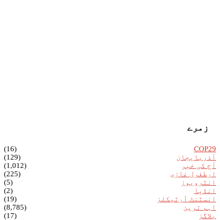
زمرے
(16)
COP29
آذربایجان
(129)
آج کی خبر
(1,012)
ارطغرل غازی
(225)
انٹرویوز
(5)
انڈیا
(2)
انسٹنٹ آرٹیکلز
(19)
اہم ترین
(8,785)
بلاگز
(17)