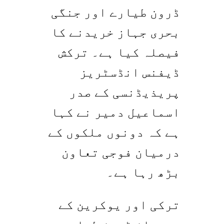
ڈرون طیارے اور جنگی
بحری جہاز خریدنے کا
فیصلہ کیا ہے۔ ترکش
ڈیفنس انڈسٹریز
پریذیڈنسی کے صدر
اسماعیل دمیر نے کہا
ہے کہ دونوں ملکوں کے
درمیان فوجی تعاون
بڑھ رہا ہے۔
ترکی اور یوکرین کے