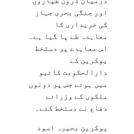
درمیان ڈرون طیاروں
اور جنگی بحری جہاز
کی خریداری کا
معاہدہ طے پا گیا ہے۔
اس معاہدے پر دستخط
یوکرین کے
دارالحکومت کائیو
میں ہوئے جس پر دونوں
ملکوں کے وزرائے
دفاع نے دستخط کئے۔
یوکرین بحیرہ اسود