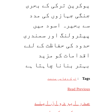
یوکرین ترکی کے بحری
جنگی جہازوں کی مدد
سے بحیرہ اسود میں
پیٹرولنگ اور سمندری
حدود کی حفاظت کے لئے
اقدامات کو مزید
بہتر بنانا چاہتا ہے
Tags
:
ترک دفاعی صنعت
Read Previous
صدر ایردوان اپنے