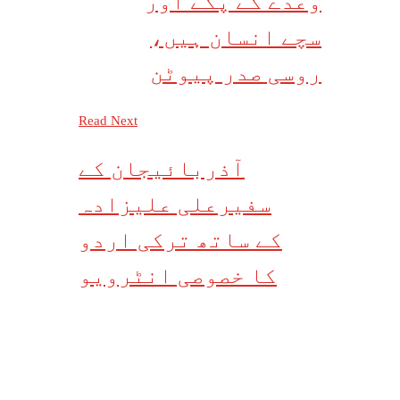
وعدے کے پکے اور
سچے انسان ہیں،
روسی صدر پیوٹن
Read Next
آذربائیجان کے
سفیرعلی علیزادہ
کے ساتھ ترکی اردو
کا خصوصی انٹرویو