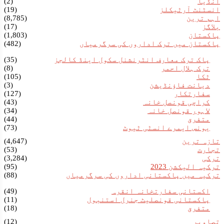
انڈیا
(2)
انسٹنٹ آرٹیکلز
(19)
اہم ترین
(8,785)
بلاگز
(17)
پاکستان
(1,803)
پاکستان میں ترک اداروں کی سرگرمیاں
(482)
پاک ترک معارف انٹرنشنل سکول اینڈ کالجز
(35)
ترک ہلال احمر
(8)
ٹکا
(105)
دیانت فاؤنڈیشن
(3)
سفارتکار
(127)
کراچی قونصل خانہ
(43)
لاہور قونصل خانہ
(34)
متفرق
(44)
یونس ایمرے انسٹی ٹیوٹ
(73)
تازہ ترین
(4,647)
تجارت
(53)
ترکی
(3,284)
ترکیہ الیکشن 2023
(95)
ترکیہ میں پاکستانی اداروں کی سرگرمیاں
(88)
اکستانی سفارتخانہ انقرہ
(49)
پاکستانی قونصلیٹ جنرل استنبول
(11)
متفرق
(18)
تصاویر
(12)