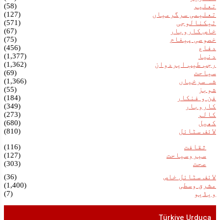
تعلیم
(58)
تعلیمی سرگرمیاں
(127)
ٹیکنالوجی
(571)
خاص کاروبار
(67)
خصوصی پیغام
(75)
دفاع
(456)
دنیا
(1,377)
رجب طیب ایردوان
(1,362)
سیاحت
(69)
شہ سرخیاں
(1,366)
شوبز
(55)
فن و فنکار
(184)
کاروبار
(349)
کالم
(273)
کھیل
(680)
لائف سٹائل
(810)
ثقافت
(116)
سیروسیاحت
(127)
صحت
(303)
لائف سٹائل خاص
(36)
مشرق وسطی
(1,400)
ویڈیو
(7)
Türkiye Urduca