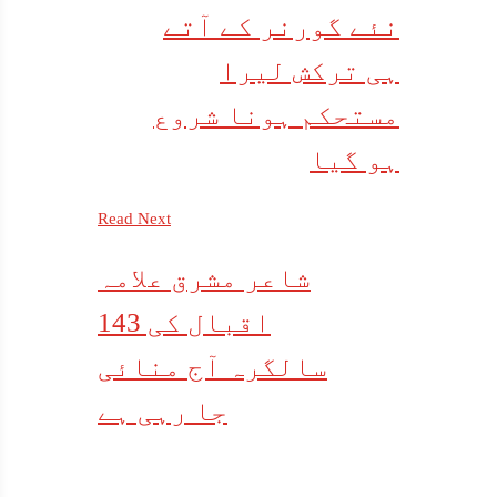
نئے گورنر کے آتے
ہی ترکش لیرا
مستحکم ہونا شروع
ہو گیا
Read Next
شاعر مشرق علامہ
اقبال کی 143
سالگرہ آج منائی
جا رہی ہے