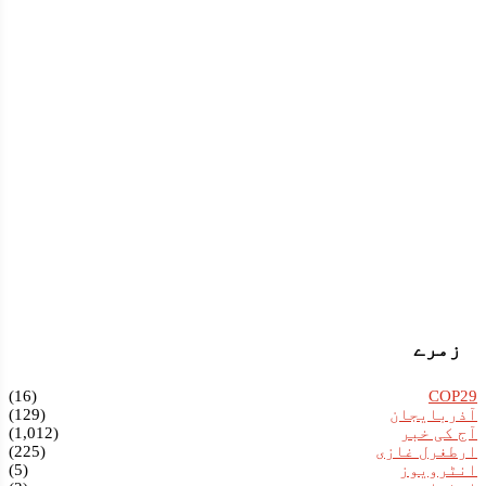
زمرے
(16)
COP29
آذربایجان
(129)
آج کی خبر
(1,012)
ارطغرل غازی
(225)
انٹرویوز
(5)