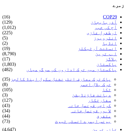
زمرے
(16)
COP29
آذربایجان
(129)
آج کی خبر
(1,012)
ارطغرل غازی
(225)
انٹرویوز
(5)
انڈیا
(2)
انسٹنٹ آرٹیکلز
(19)
اہم ترین
(8,790)
بلاگز
(17)
پاکستان
(1,803)
پاکستان میں ترک اداروں کی سرگرمیاں
(482)
پاک ترک معارف انٹرنشنل سکول اینڈ کالجز
(35)
ترک ہلال احمر
(8)
ٹکا
(105)
دیانت فاؤنڈیشن
(3)
سفارتکار
(127)
کراچی قونصل خانہ
(43)
لاہور قونصل خانہ
(34)
متفرق
(44)
یونس ایمرے انسٹی ٹیوٹ
(73)
تازہ ترین
(4,647)