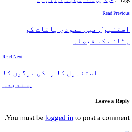
Tags
:
ترکی
جرمانہ
سوشل میڈیا
فیس بک
Read Previous
استنبول میں عمودی باغات کو
ہٹانے کا فیصلہ
Read Next
استنبول کا راکی لوگوں کا
پسندیدہ
Leave a Reply
You must be
logged in
to post a comment.