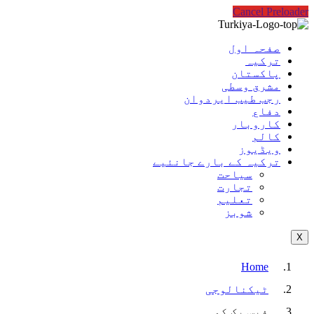
Cancel Preloader
صفحہ اول
ترکیہ
پاکستان
مشرق وسطی
رجب طیب ایردوان
دفاع
کاروبار
کالم
ویڈیوز
ترکیہ کے بارے جانئیے
سیاحت
تجارت
تعلیم
شوبز
X
Home
ٹیکنالوجی
فیس بک کو…