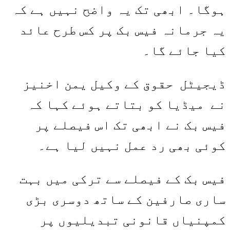
ہوگا۔ ابھی تک یہ واضح نہیں ہے کہ
یہ جرمانہ فیس بک پر کس طرح عائد
کیا جائے گا۔
ڈیجیٹل حقوق کے وکیل یمن اخنیز
نے میڈیا کو بتاتے ہوئے کہا کہ
فیس بک نے ابھی تک اس فیصلے پر
کوئی بھی رد عمل نہیں لیا ہے۔
فیس بک کے فیصلے سے ترکی میں بہت
ساری صارفین کے ساتھ دوسری بڑی
کمپنیاں قانونی تبدیلیوں پر