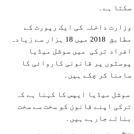
سکتا ہے۔
وزارت داخلہ کی ایک رپورٹ کے
مطابق 2018 میں 18 ہزار سے زیادہ
افراد ترکی میں سوشل میڈیا
پوسٹوں پر قانونی کاروائی کا
سامنا کر چکے ہیں۔
سوشل میڈیا ایپس کا کہنا ہے کہ
ترکی اپنے قانون کو سخت سے سخت
بناتے جارہے ہیں۔