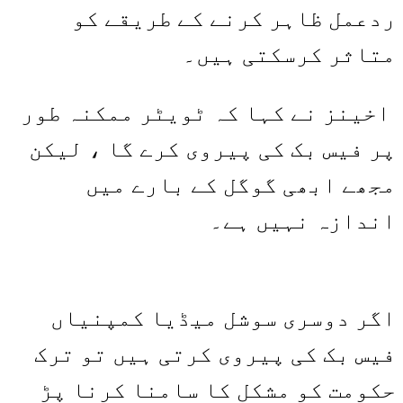
ردعمل ظاہر کرنے کے طریقے کو
متاثر کرسکتی ہیں۔
اخینز نے کہا کہ ٹویٹر ممکنہ طور
پر فیس بک کی پیروی کرے گا ، لیکن
مجھے ابھی گوگل کے بارے میں
اندازہ نہیں ہے۔
اگر دوسری سوشل میڈیا کمپنیاں
فیس بک کی پیروی کرتی ہیں تو ترک
حکومت کو مشکل کا سامنا کرنا پڑ