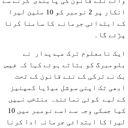
والے نئے قانون کی پابندی کرنے سے
انکار پر 2 نومبر کو 10 ملین لیرا
کے ابتدائی جرمانے کا سامنا کرنا
پڑئے گا۔
ایک نامعلوم ترک عہدیدار نے
بلومبرگ کو بتاتے ہوئے کہا کہ فیس
بک نے ترکی کے نئے قانون کے تحت
ابھی تک اپنی سوشل میڈیا کمپنیز
کے لیے کوئی نمائندہ منتخب نہیں
کیا جسکی وجہ سے اسے نومبر میں 10
لیرا کا ابتدائی جرمانہ ادا کرنا