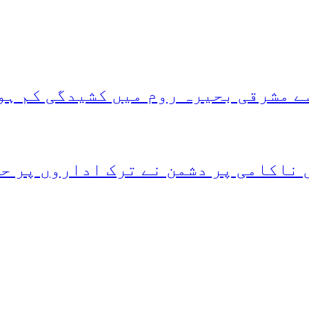
ے مشرقی بحیرہ روم میں کشیدگی کم ہو
 ناکامی پر دشمن نے ترک اداروں پر ح