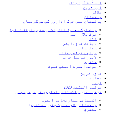
انسٹنٹ آرٹیکلز
اہم ترین
بلاگز
پاکستان
پاکستان میں ترک اداروں کی سرگرمیاں
پاک ترک معارف انٹرنشنل سکول اینڈ کالجز
ترک ہلال احمر
ٹکا
دیانت فاؤنڈیشن
سفارتکار
کراچی قونصل خانہ
لاہور قونصل خانہ
متفرق
یونس ایمرے انسٹی ٹیوٹ
تازہ ترین
تجارت
ترکی
ترکیہ الیکشن 2023
ترکیہ میں پاکستانی اداروں کی سرگرمیاں
اکستانی سفارتخانہ انقرہ
پاکستانی قونصلیٹ جنرل استنبول
متفرق