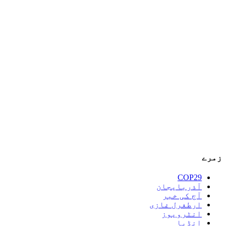
زمرے
COP29
آذربایجان
آج کی خبر
ارطغرل غازی
انٹرویوز
انڈیا