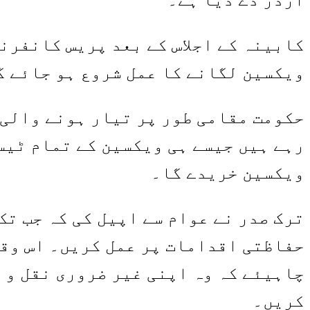
کابینہ کے اجلاس کے بعد پریس کانفرن
ویکسین لگانے کا عمل شروع ہو جائے گ
حکومت مقامی طور پر تیار ہونے والی 
رہے ہیں جیسے ہی ویکسین کے تمام ٹیس
ویکسین خریدے گا۔
ترک صدر نے عوام سے اپیل کی کہ جب ت
حفاظتی اقدامات پر عمل کریں۔ اس وقت
چاہیئے کہ وہ اپنی غیر ضروری نقل و 
کریں۔