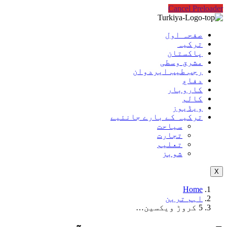
Cancel Preloader
صفحہ اول
ترکیہ
پاکستان
مشرق وسطی
رجب طیب ایردوان
دفاع
کاروبار
کالم
ویڈیوز
ترکیہ کے بارے جانئیے
سیاحت
تجارت
تعلیم
شوبز
X
Home
اہم ترین
5 کروڑ ویکسین…