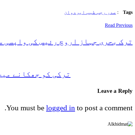
Tags
:
صدر رجب طیب ایردوان
Read Previous
ترک بحری جہاز اروچ رئیس کی واپسی س
ترکی کو جھکانے میں
Leave a Reply
You must be
logged in
to post a comment.