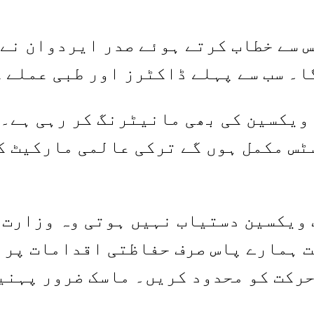
س سے خطاب کرتے ہوئے صدر ایردوان نے 
ا۔ سب سے پہلے ڈاکٹرز اور طبی عملے ک
ویکسین کی بھی مانیٹرنگ کر رہی ہے۔ 
ٹس مکمل ہوں گے ترکی عالمی مارکیٹ ک
ک ویکسین دستیاب نہیں ہوتی وہ وزارت 
 ہمارے پاس صرف حفاظتی اقدامات پر ع
حرکت کو محدود کریں۔ ماسک ضرور پہنی