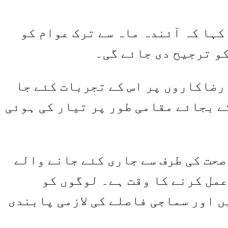
کہا کہ آئندہ ماہ سے ترک عوام کو
و ترجیح دی جائے گی۔
رضاکاروں پر اس کے تجربات کئے جا
ے بجائے مقامی طور پر تیار کی ہوئی
صحت کی طرف سے جاری کئے جانے والے
مل کرنے کا وقت ہے۔ لوگوں کو
ں اور سماجی فاصلے کی لازمی پابندی