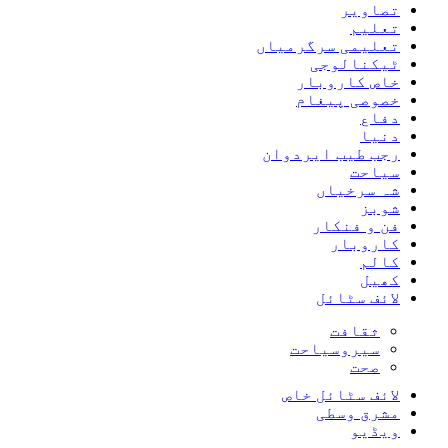
تصاویر
تعلیم
تعلیمی سرگرمیاں
ٹیکنالوجی
خاص کاروبار
خصوصی پیغام
دفاع
دنیا
رجب طیب ایردوان
سیاحت
شہ سرخیاں
شوبز
فن و فنکار
کاروبار
کالم
کھیل
لائف سٹائل
ثقافت
سیروسیاحت
صحت
لائف سٹائل خاص
مشرق وسطی
ویڈیو