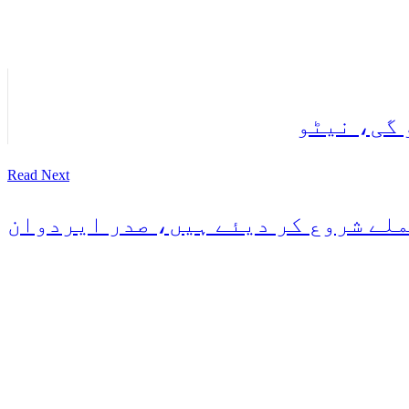
 گی، نیٹو
Read Next
ملے شروع کر دیئے ہیں، صدر ایردوان