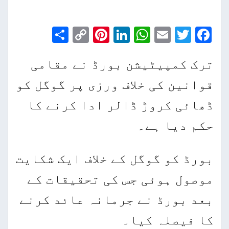
تجارت
Share
Pinterest
Copy
LinkedIn
WhatsApp
Email
Facebook
Twitter
Link
تعلیم
ترک کمپیٹیشن بورڈ نے مقامی
شوبز
قوانین کی خلاف ورزی پر گوگل کو
ڈھائی کروڑ ڈالر ادا کرنے کا
حکم دیا ہے۔
بورڈ کو گوگل کے خلاف ایک شکایت
موصول ہوئی جس کی تحقیقات کے
بعد بورڈ نے جرمانہ عائد کرنے
کا فیصلہ کیا۔