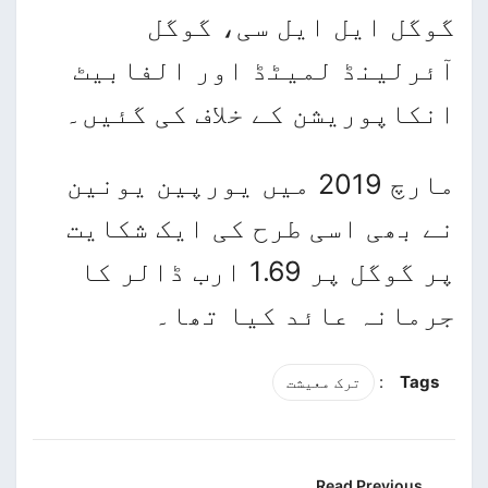
گوگل ایل ایل سی، گوگل
آئرلینڈ لمیٹڈ اور الفابیٹ
انکاپوریشن کے خلاف کی گئیں۔
مارچ 2019 میں یورپین یونین
نے بھی اسی طرح کی ایک شکایت
پر گوگل پر 1.69 ارب ڈالر کا
جرمانہ عائد کیا تھا۔
:
Tags
ترک معیشت
Read Previous