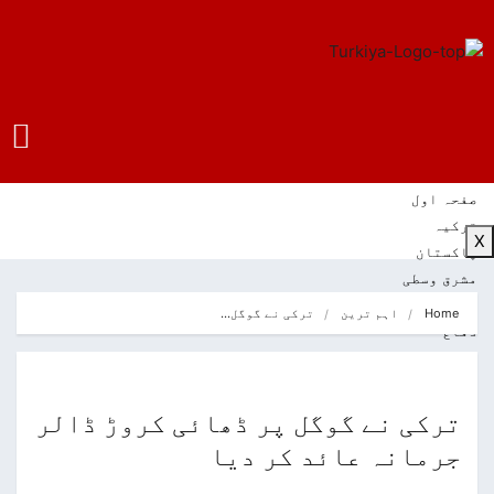
صفحہ اول
ترکیہ
X
پاکستان
مشرق وسطی
رجب طیب ایردوان
Home
اہم ترین
ترکی نے گوگل…
دفاع
کاروبار
کالم
ویڈیوز
ترکی نے گوگل پر ڈھائی کروڑ ڈالر
ترکیہ کے بارے جانئیے
جرمانہ عائد کر دیا
سیاحت