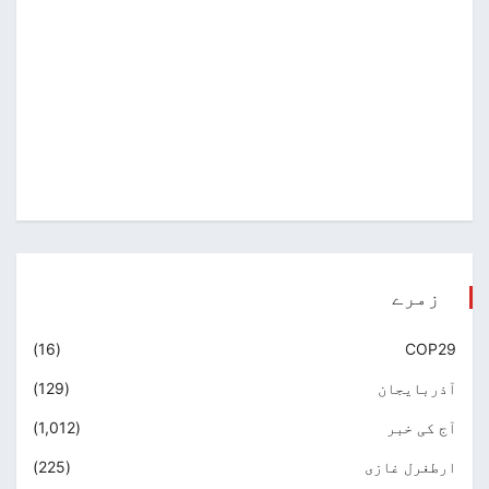
زمرے
(16)
COP29
آذربایجان
(129)
آج کی خبر
(1,012)
ارطغرل غازی
(225)