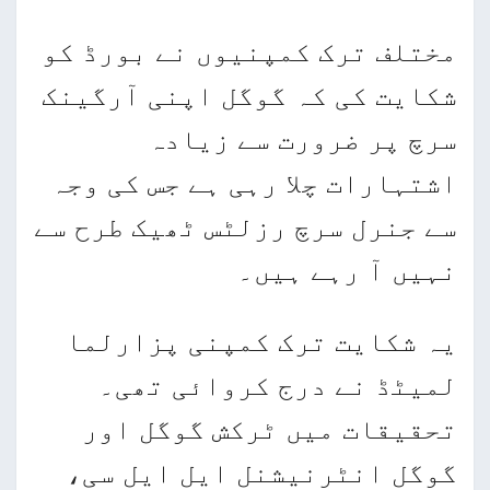
مختلف ترک کمپنیوں نے بورڈ کو
شکایت کی کہ گوگل اپنی آرگینک
سرچ پر ضرورت سے زیادہ
اشتہارات چلا رہی ہے جس کی وجہ
سے جنرل سرچ رزلٹس ٹھیک طرح سے
نہیں آ رہے ہیں۔
یہ شکایت ترک کمپنی پزارلما
لمیٹڈ نے درج کروائی تھی۔
تحقیقات میں ٹرکش گوگل اور
گوگل انٹرنیشنل ایل ایل سی،