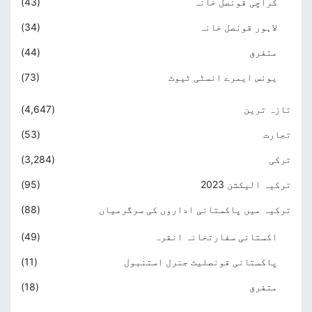
کراچی قونصل خانہ
(43)
لاہور قونصل خانہ
(34)
متفرق
(44)
یونس ایمرے انسٹی ٹیوٹ
(73)
تازہ ترین
(4,647)
تجارت
(53)
ترکی
(3,284)
ترکیہ الیکشن 2023
(95)
ترکیہ میں پاکستانی اداروں کی سرگرمیاں
(88)
اکستانی سفارتخانہ انقرہ
(49)
پاکستانی قونصلیٹ جنرل استنبول
(11)
متفرق
(18)