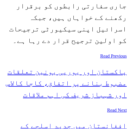
جاری سفارتی رابطوں کو برقرار
رکھنے کے خواہاں ہیں، جبکہ
اسرائیل اپنی سیکیورٹی ترجیحات
کو اولین ترجیح قرار دے رہا ہے۔
Read Previous
پاکستان اور یورپی یونین تعلقات
مضبوط بنانے پر اتفاق، کاجا کالاس
اور شہباز شریف کی اہم ملاقات
Read Next
افغانستان میں جدید اسلحے کے