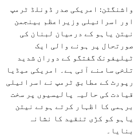
Share
Link
واشنگٹن: امریکی صدر ڈونلڈ ٹرمپ
اور اسرائیلی وزیراعظم بینجمن
نیتن یاہو کے درمیان لبنان کی
صورتحال پر ہونے والی ایک
ٹیلیفونک گفتگو کے دوران شدید
تلخی سامنے آئی ہے۔ امریکی میڈیا
رپورٹ کے مطابق ٹرمپ نے اسرائیلی
قیادت کی حالیہ پالیسیوں پر سخت
برہمی کا اظہار کرتے ہوئے نیتن
یاہو کو کڑی تنقید کا نشانہ
بنایا۔