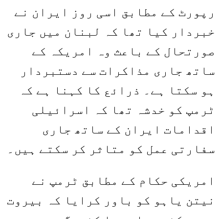
رپورٹ کے مطابق اسی روز ایران نے
خبردار کیا تھا کہ لبنان میں جاری
صورتحال کے باعث وہ امریکہ کے
ساتھ جاری مذاکرات سے دستبردار
ہو سکتا ہے۔ ذرائع کا کہنا ہے کہ
ٹرمپ کو خدشہ تھا کہ اسرائیلی
اقدامات ایران کے ساتھ جاری
سفارتی عمل کو متاثر کر سکتے ہیں۔
امریکی حکام کے مطابق ٹرمپ نے
نیتن یاہو کو باور کرایا کہ بیروت