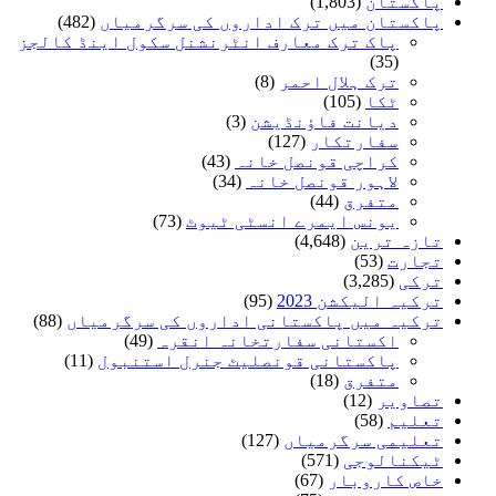
پاکستان
(1,803)
پاکستان میں ترک اداروں کی سرگرمیاں
(482)
پاک ترک معارف انٹرنشنل سکول اینڈ کالجز
(35)
ترک ہلال احمر
(8)
ٹکا
(105)
دیانت فاؤنڈیشن
(3)
سفارتکار
(127)
کراچی قونصل خانہ
(43)
لاہور قونصل خانہ
(34)
متفرق
(44)
یونس ایمرے انسٹی ٹیوٹ
(73)
تازہ ترین
(4,648)
تجارت
(53)
ترکی
(3,285)
ترکیہ الیکشن 2023
(95)
ترکیہ میں پاکستانی اداروں کی سرگرمیاں
(88)
اکستانی سفارتخانہ انقرہ
(49)
پاکستانی قونصلیٹ جنرل استنبول
(11)
متفرق
(18)
تصاویر
(12)
تعلیم
(58)
تعلیمی سرگرمیاں
(127)
ٹیکنالوجی
(571)
خاص کاروبار
(67)