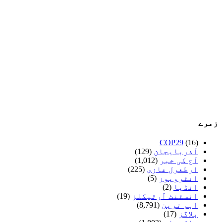
زمرے
COP29
(16)
آذربایجان
(129)
آج کی خبر
(1,012)
ارطغرل غازی
(225)
انٹرویوز
(5)
انڈیا
(2)
انسٹنٹ آرٹیکلز
(19)
اہم ترین
(8,791)
بلاگز
(17)