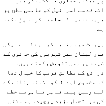
پر ممکنہ حملوں یا کشیدگی میں
اضافے سے اسرائیل کو عالمی سطح پر
مزید تنقید کا سامنا کرنا پڑ سکتا
ہے
رپورٹ میں بتایا گیا ہے کہ امریکی
صدر لبنان میں شہریوں کی جانوں کے
ضیاع پر بھی تشویش رکھتے ہیں۔
ذرائع کے مطابق ٹرمپ کا خیال تھا
کہ مخصوص اہداف کو نشانہ بنانے کے
لیے وسیع پیمانے پر تباہی سے خطے
کی صورتحال مزید پیچیدہ ہو سکتی