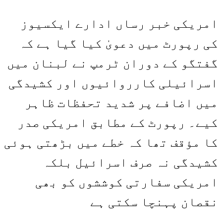
امریکی خبر رساں ادارے ایکسیوز
کی رپورٹ میں دعویٰ کیا گیا ہے کہ
گفتگو کے دوران ٹرمپ نے لبنان میں
اسرائیلی کارروائیوں اور کشیدگی
میں اضافے پر شدید تحفظات ظاہر
کیے۔ رپورٹ کے مطابق امریکی صدر
کا مؤقف تھا کہ خطے میں بڑھتی ہوئی
کشیدگی نہ صرف اسرائیل بلکہ
امریکی سفارتی کوششوں کو بھی
نقصان پہنچا سکتی ہے