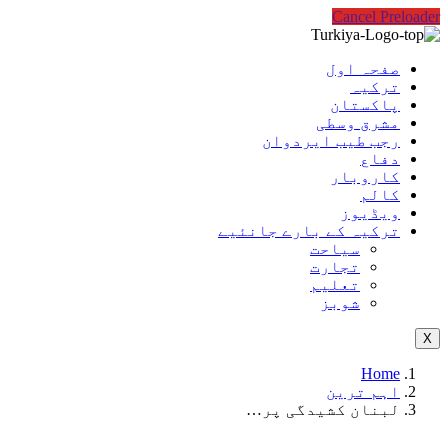
Cancel Preloader
صفحہ اول
ترکیہ
پاکستان
مشرق وسطی
رجب طیب ایردوان
دفاع
کاروبار
کالم
ویڈیوز
ترکیہ کے بارے جانئیے
سیاحت
تجارت
تعلیم
شوبز
X
Home
اہم ترین
لبنان کشیدگی پر…