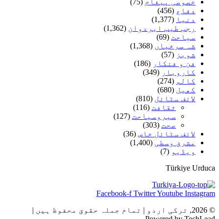
خصوصی پیغام
(75)
دفاع
(456)
دنیا
(1,377)
رجب طیب ایردوان
(1,362)
سیاحت
(69)
شہ سرخیاں
(1,368)
شوبز
(57)
فن و فنکار
(186)
کاروبار
(349)
کالم
(274)
کھیل
(680)
لائف سٹائل
(810)
ثقافت
(116)
سیروسیاحت
(127)
صحت
(303)
لائف سٹائل خاص
(36)
مشرق وسطی
(1,400)
ویڈیو
(7)
Türkiye Urduca
Facebook-f
Twitter
Youtube
Instagram
© 2026, ترکی اردو | تمام جملہ حقوق محفوظ ہیں |
Powered by TechLead