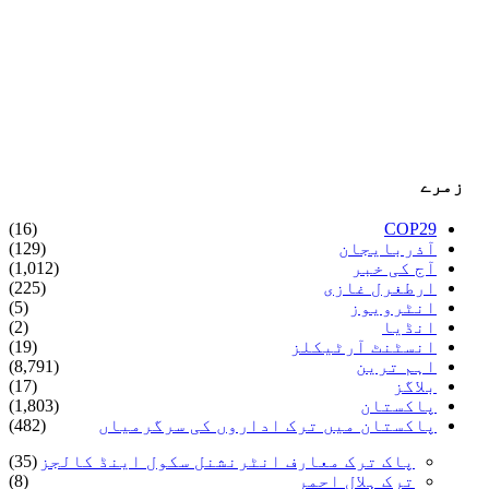
زمرے
(16)
COP29
آذربایجان
(129)
آج کی خبر
(1,012)
ارطغرل غازی
(225)
انٹرویوز
(5)
انڈیا
(2)
انسٹنٹ آرٹیکلز
(19)
اہم ترین
(8,791)
بلاگز
(17)
پاکستان
(1,803)
پاکستان میں ترک اداروں کی سرگرمیاں
(482)
پاک ترک معارف انٹرنشنل سکول اینڈ کالجز
(35)
ترک ہلال احمر
(8)