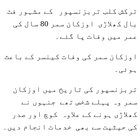
Share
Link
ترکش کلب تربزنسپور کے مشہور فٹ
بال کھلاڑی اوزکان سمر 80 سال کی
عمر میں وفات پا گئے۔
اوزکان سمر کی وفات کینسر کے باعث
ہوئی۔
تربزنسپور کی تاریخ میں اوزکان
سمر وہ پہلے شخص تھے جنہوں نے
کھلاڑی ہونے کے علاوہ کوچ اور صدر
کی حیثیت سے بھی خدمات انجام دیں۔