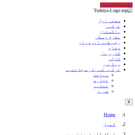
Cancel Preloader
صفحہ اول
ترکیہ
پاکستان
مشرق وسطی
رجب طیب ایردوان
دفاع
کاروبار
کالم
ویڈیوز
ترکیہ کے بارے جانئیے
سیاحت
تجارت
تعلیم
شوبز
X
Home
کھیل
ترکش کلب تربزنسپور…