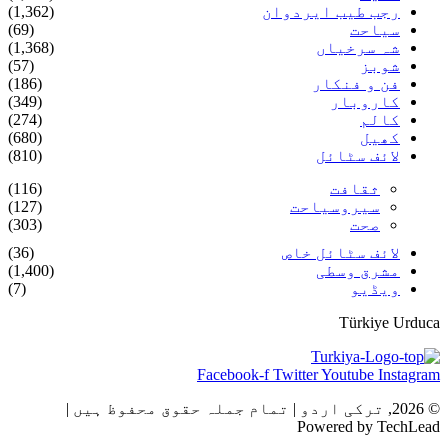
رجب طیب ایردوان
(1,362)
سیاحت
(69)
شہ سرخیاں
(1,368)
شوبز
(57)
فن و فنکار
(186)
کاروبار
(349)
کالم
(274)
کھیل
(680)
لائف سٹائل
(810)
ثقافت
(116)
سیروسیاحت
(127)
صحت
(303)
لائف سٹائل خاص
(36)
مشرق وسطی
(1,400)
ویڈیو
(7)
Türkiye Urduca
Facebook-f
Twitter
Youtube
Instagram
© 2026, ترکی اردو | تمام جملہ حقوق محفوظ ہیں |
Powered by TechLead