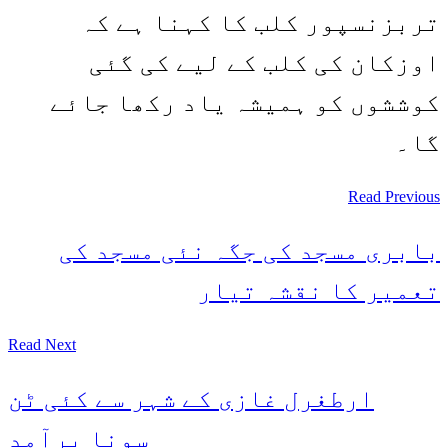
تربزنسپور کلب کا کہنا ہے کہ
اوزکان کی کلب کے لیے کی گئی
کوششوں کو ہمیشہ یاد رکھا جائے
گا۔
Read Previous
بابری مسجد کی جگہ نئی مسجد کی
تعمیر کا نقشہ تیار
Read Next
ارطغرل غازی کے شہر سے کئی ٹن
سونا برآمد