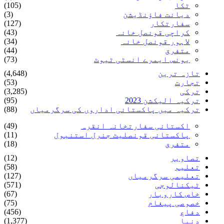
ٹکا
(105)
دیانت فاؤنڈیشن
(3)
سفارتکار
(127)
کراچی قونصل خانہ
(43)
لاہور قونصل خانہ
(34)
متفرق
(44)
یونس ایمرے انسٹی ٹیوٹ
(73)
تازہ ترین
(4,648)
تجارت
(53)
ترکی
(3,285)
ترکیہ الیکشن 2023
(95)
ترکیہ میں پاکستانی اداروں کی سرگرمیاں
(88)
اکستانی سفارتخانہ انقرہ
(49)
پاکستانی قونصلیٹ جنرل استنبول
(11)
متفرق
(18)
تصاویر
(12)
تعلیم
(58)
تعلیمی سرگرمیاں
(127)
ٹیکنالوجی
(571)
خاص کاروبار
(67)
خصوصی پیغام
(75)
دفاع
(456)
دنیا
(1,377)