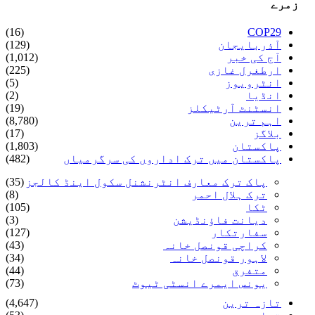
زمرے
(16)
COP29
آذربایجان
(129)
آج کی خبر
(1,012)
ارطغرل غازی
(225)
انٹرویوز
(5)
انڈیا
(2)
انسٹنٹ آرٹیکلز
(19)
اہم ترین
(8,780)
بلاگز
(17)
پاکستان
(1,803)
پاکستان میں ترک اداروں کی سرگرمیاں
(482)
پاک ترک معارف انٹرنشنل سکول اینڈ کالجز
(35)
ترک ہلال احمر
(8)
ٹکا
(105)
دیانت فاؤنڈیشن
(3)
سفارتکار
(127)
کراچی قونصل خانہ
(43)
لاہور قونصل خانہ
(34)
متفرق
(44)
یونس ایمرے انسٹی ٹیوٹ
(73)
تازہ ترین
(4,647)