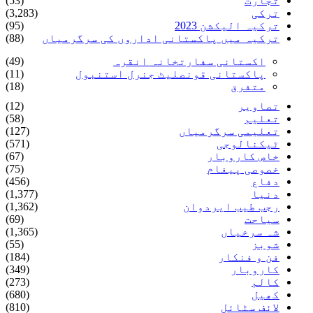
تجارت
(53)
ترکی
(3,283)
ترکیہ الیکشن 2023
(95)
ترکیہ میں پاکستانی اداروں کی سرگرمیاں
(88)
اکستانی سفارتخانہ انقرہ
(49)
پاکستانی قونصلیٹ جنرل استنبول
(11)
متفرق
(18)
تصاویر
(12)
تعلیم
(58)
تعلیمی سرگرمیاں
(127)
ٹیکنالوجی
(571)
خاص کاروبار
(67)
خصوصی پیغام
(75)
دفاع
(456)
دنیا
(1,377)
رجب طیب ایردوان
(1,362)
سیاحت
(69)
شہ سرخیاں
(1,365)
شوبز
(55)
فن و فنکار
(184)
کاروبار
(349)
کالم
(273)
کھیل
(680)
لائف سٹائل
(810)