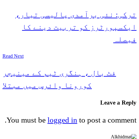
ترکی: نئی برآمدی پالیسی تیار،
ایکسپورٹرز کو تربیت دینے کا
فیصلہ
Read Next
فٹ بال ، ہنگری ٹیم کے مینیجر
کورونا وائرس میں مبتلا
Leave a Reply
You must be
logged in
to post a comment.