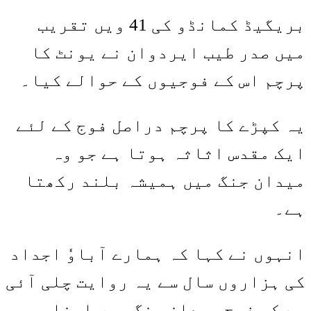
Share
Link
بریگیڈ کمانڈو کی 41 ویں تقریب
میں صدر طیب ایردوان نے یونٹ کا
پرچم اس کے فوجیوں کے حوالے کیا۔
یہ کپڑے کا پرچم دراصل فوج کے لئے
ایک مقدس اثاثہ ہوتا ہے جو وہ
میدان جنگ میں ہمیشہ بلند رکھتا
ہے۔
انہوں نے کہا کہ ہمارے آباوٗ اجداد
کی ہزاروں سال سے یہ روایت چلی آئی
ہے کہ فوج میدان جنگ میں اپنا پرچم