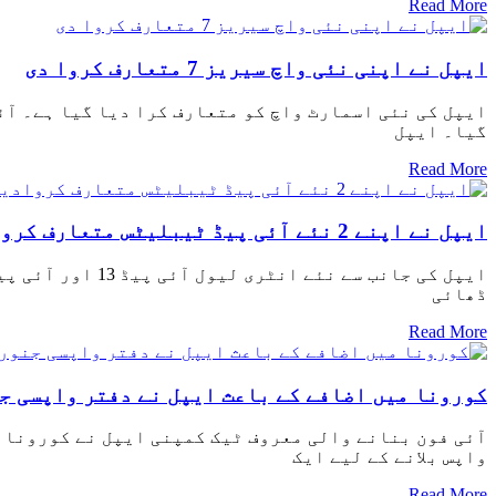
Read More
ایپل نے اپنی نئی واچ سیریز 7 متعارف کروا دی
گیا۔ ایپل
Read More
ایپل نے اپنے 2 نئے آئی پیڈ ٹیبلیٹس متعارف کروادیے
ایپل کی جانب س
ڈھائی
Read More
کورونا میں اضافے کے باعث ایپل نے دفتر واپسی ج
واپس بلانے کے لیے ایک
Read More