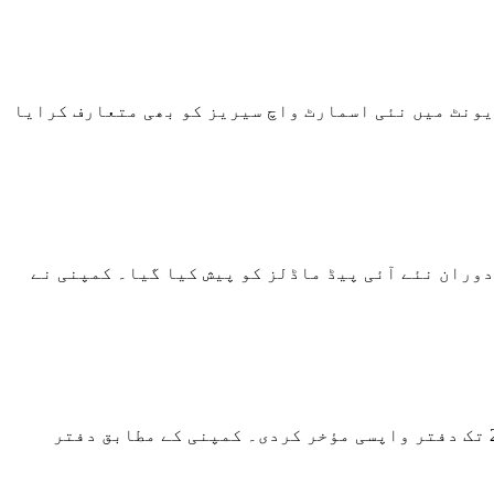
ئی پیڈز کے ساتھ ایپل کے ورچوئل ایونٹ میں نئی اسمارٹ واچ سیریز کو بھی متعارف کرایا
ے ورچوئل ایونٹ کے دوران نئے آئی پیڈ ماڈلز کو پیش کیا گیا۔ کمپنی نے
آئی فون بنانے والی معروف ٹیک کمپنی ایپل نے کورونا وائرس کے کیسز میں دوبارہ اضافے کے پیش نظر جنوری 2022 تک دفتر واپسی مؤخر کردی۔ کمپنی کے مطابق دفتر