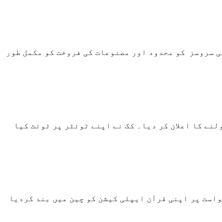
ی سروسز کو محدود اور مصنوعات کی فروخت کو مکمل طور
نے کا اعلان کر دیا۔ کک نے اپنے ٹوئٹر پر ٹوئٹ کیا
است پر اپنی قرآن ایپلی کیشن کو چین میں بند کردیا