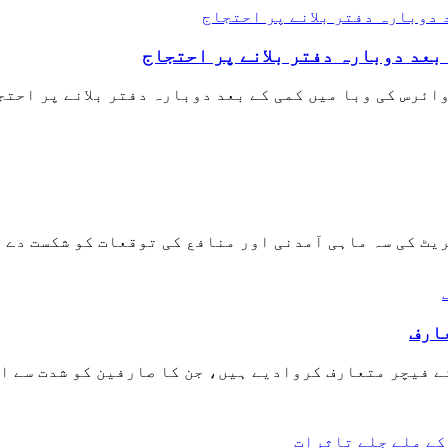
بعد دوبارہ دفتر بلانے پر احتجاج
وائرس کی وبا میں کمی کے بعد دوبارہ دفتر بلانے پر احت
یٹ کی سہ ماہی آمدنی اور منافع کی توقعات کو شکست دے دی
عارف
ے فیچر متعارف کروادیے ہیں، جن کا صارفین کو شدت سے ا