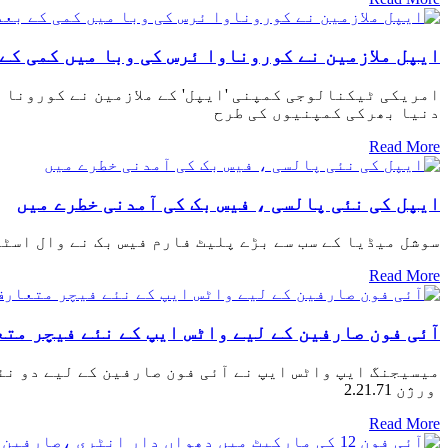
ایپل ملازمین نے کوروناوا ئرس کی وبا میں کمی کے 
امریکی ٹیکنالوجی کمپنی 'ایپل' کے ملازمین نے کورونا 
دنیا بھرکی کمپنیوں کی طرح
Read More
ایپل کی نئی پالسی ، فیس بک کی آمدنی خطرے میں
سوشل میڈیا کے سب سے بڑے پلیٹ فارم فیس بک نے وال اسٹر
Read More
آئی فون صارفین کے لیے واٹس ایپ کے نئے فیچر مت
میسیجنگ ایپ واٹس ایپ نے آئی فون صارفین کے لیے دو نئ
ورژن 2.21.71
Read More