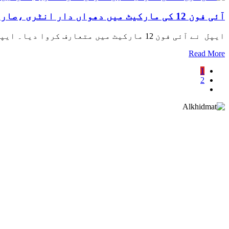
آئی فون 12 کی مارکیٹ میں دھواں دار انٹری ،صارفین کے ملے جلے تاثرات
ایپل نے آئی فون 12 مارکیٹ میں متعارف کروا دیا۔ ایپل نے آئی فون 12 کے بارے میں بتاتے ہوئے کہا کہ آئی فون 12 ہینڈ سیٹ تیز 5 جی نیٹ ورکس پر کام کرنے والا
Read More
1
2