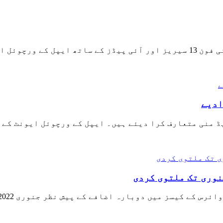
ایپل کی نئی اسمارٹ واچ کو متعارف کرا دیا گیا ہے۔ آئی فون 13 سیریز اور آ
ے نئے انٹری لیول آئی پیڈ 13 اور آئی پیڈ منی متعارف کرا دیئے ہیں۔ ایپل ک
نوری تک ملتوی کردی