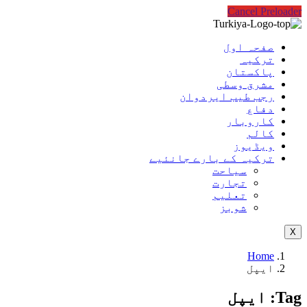
Cancel Preloader
صفحہ اول
ترکیہ
پاکستان
مشرق وسطی
رجب طیب ایردوان
دفاع
کاروبار
کالم
ویڈیوز
ترکیہ کے بارے جانئیے
سیاحت
تجارت
تعلیم
شوبز
X
Home
ایپل
Tag:
ایپل