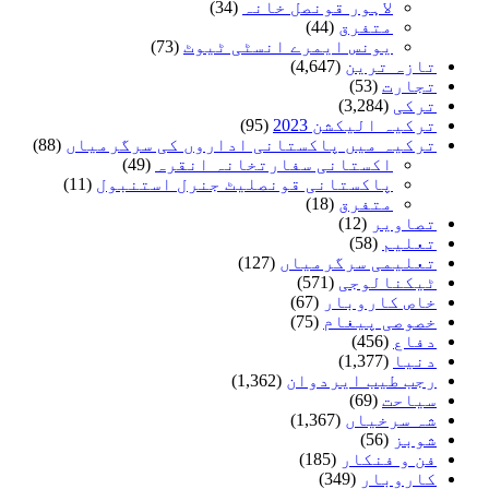
لاہور قونصل خانہ
(34)
متفرق
(44)
یونس ایمرے انسٹی ٹیوٹ
(73)
تازہ ترین
(4,647)
تجارت
(53)
ترکی
(3,284)
ترکیہ الیکشن 2023
(95)
ترکیہ میں پاکستانی اداروں کی سرگرمیاں
(88)
اکستانی سفارتخانہ انقرہ
(49)
پاکستانی قونصلیٹ جنرل استنبول
(11)
متفرق
(18)
تصاویر
(12)
تعلیم
(58)
تعلیمی سرگرمیاں
(127)
ٹیکنالوجی
(571)
خاص کاروبار
(67)
خصوصی پیغام
(75)
دفاع
(456)
دنیا
(1,377)
رجب طیب ایردوان
(1,362)
سیاحت
(69)
شہ سرخیاں
(1,367)
شوبز
(56)
فن و فنکار
(185)
کاروبار
(349)