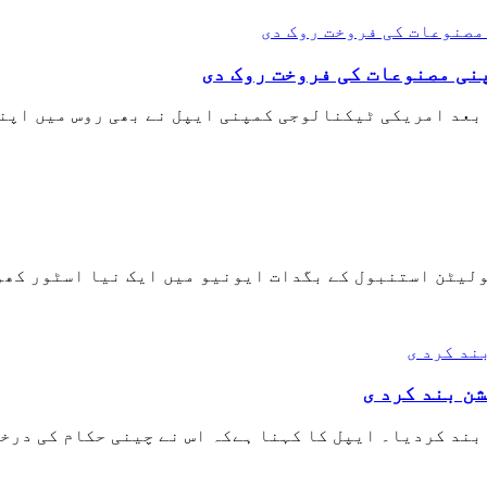
نی مصنوعات کی فروخت روک دی
 بعد امریکی ٹیکنالوجی کمپنی ایپل نے بھی روس میں اپن
ولیٹن استنبول کے بگدات ایونیو میں ایک نیا اسٹور کھول
شن بند کرد ی
بند کردیا۔ ایپل کا کہنا ہےکہ اس نے چینی حکام کی درخو