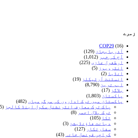
زمرے
COP29
(16)
آذربایجان
(129)
آج کی خبر
(1,012)
ارطغرل غازی
(225)
انٹرویوز
(5)
انڈیا
(2)
انسٹنٹ آرٹیکلز
(19)
اہم ترین
(8,790)
بلاگز
(17)
پاکستان
(1,803)
پاکستان میں ترک اداروں کی سرگرمیاں
(482)
پاک ترک معارف انٹرنشنل سکول اینڈ کالجز
(35)
ترک ہلال احمر
(8)
ٹکا
(105)
دیانت فاؤنڈیشن
(3)
سفارتکار
(127)
کراچی قونصل خانہ
(43)