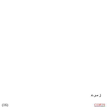
زمرے
(16)
COP29