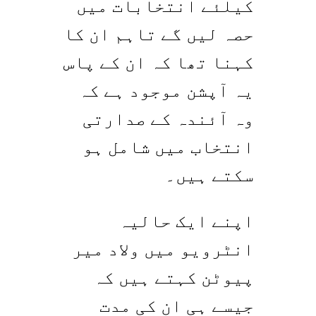
کیلئے انتخابات میں
حصہ لیں گے تاہم ان کا
کہنا تھا کہ ان کے پاس
یہ آپشن موجود ہے کہ
وہ آئندہ کے صدارتی
انتخاب میں شامل ہو
سکتے ہیں۔
اپنے ایک حالیہ
انٹرویو میں ولاد میر
پیوٹن کہتے ہیں کہ
جیسے ہی ان کی مدت