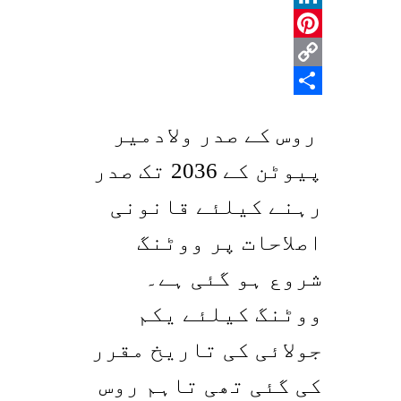
LinkedIn
Pinterest
Copy
Share
Link
روس کے صدر ولادمیر
پیوٹن کے 2036 تک صدر
رہنے کیلئے قانونی
اصلاحات پر ووٹنگ
شروع ہو گئی ہے۔
ووٹنگ کیلئے یکم
جولائی کی تاریخ مقرر
کی گئی تھی تاہم روس