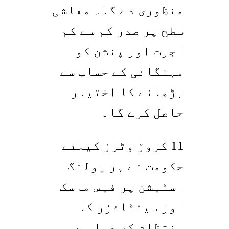
منظوری دے گا۔ معاشی
سطح پر صدر کم سے کم
اجرت اور پنشن کو
مہنگائی کے حساب سے
بڑھانے کا اختیار
حاصل کرے گا۔
11 کروڑ وٹرز کیلئے
حکومت نے ہر پولنگ
اسٹیشن پر فیس ماسک
اور سینٹائزر کا
انتظام کر دیا ہے