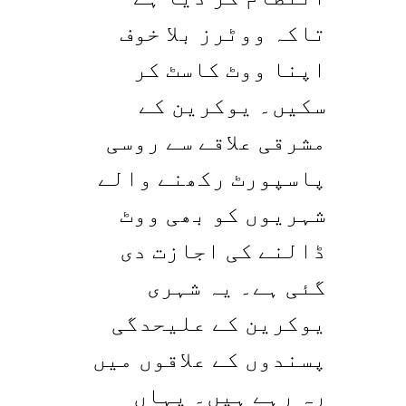
تاکہ ووٹرز بلا خوف
اپنا ووٹ کاسٹ کر
سکیں۔ یوکرین کے
مشرقی علاقے سے روسی
پاسپورٹ رکھنے والے
شہریوں کو بھی ووٹ
ڈالنے کی اجازت دی
گئی ہے۔ یہ شہری
یوکرین کے علیحدگی
پسندوں کے علاقوں میں
رہ رہے ہیں۔ یہاں