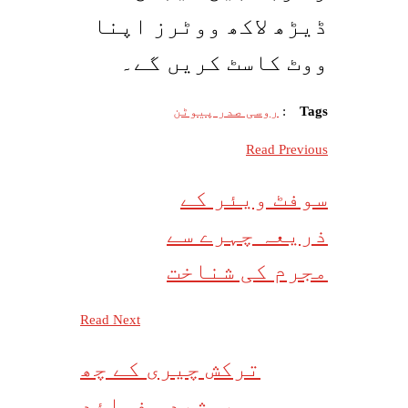
ڈیڑھ لاکھ ووٹرز اپنا
ووٹ کاسٹ کریں گے۔
Tags
:
روسی صدر پیوٹن
Read Previous
سوفٹ ویئر کے
ذریعہ چہرے سے
مجرم کی شناخت
Read Next
ترکش چیری کے چھ
پوشیدہ فوائد