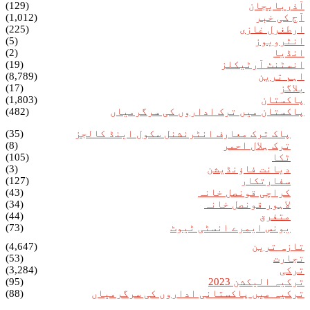
آذربایجان
(129)
آج کی خبر
(1,012)
ارطغرل غازی
(225)
انٹرویوز
(5)
انڈیا
(2)
انسٹنٹ آرٹیکلز
(19)
اہم ترین
(8,789)
بلاگز
(17)
پاکستان
(1,803)
پاکستان میں ترک اداروں کی سرگرمیاں
(482)
پاک ترک معارف انٹرنشنل سکول اینڈ کالجز
(35)
ترک ہلال احمر
(8)
ٹکا
(105)
دیانت فاؤنڈیشن
(3)
سفارتکار
(127)
کراچی قونصل خانہ
(43)
لاہور قونصل خانہ
(34)
متفرق
(44)
یونس ایمرے انسٹی ٹیوٹ
(73)
تازہ ترین
(4,647)
تجارت
(53)
ترکی
(3,284)
ترکیہ الیکشن 2023
(95)
ترکیہ میں پاکستانی اداروں کی سرگرمیاں
(88)