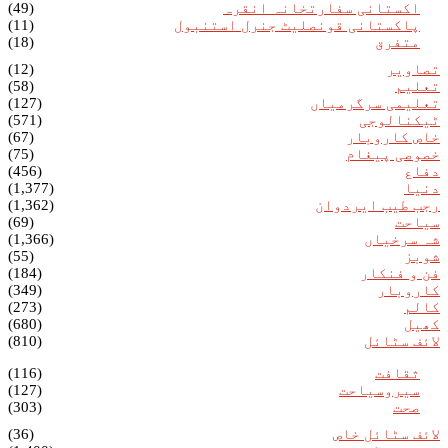
اکستانی سفارتخانہ انقرہ
(49)
پاکستانی قونصلیٹ جنرل استنبول
(11)
متفرق
(18)
تصاویر
(12)
تعلیم
(58)
تعلیمی سرگرمیاں
(127)
ٹیکنالوجی
(571)
خاص کاروبار
(67)
خصوصی پیغام
(75)
دفاع
(456)
دنیا
(1,377)
رجب طیب ایردوان
(1,362)
سیاحت
(69)
شہ سرخیاں
(1,366)
شوبز
(55)
فن و فنکار
(184)
کاروبار
(349)
کالم
(273)
کھیل
(680)
لائف سٹائل
(810)
ثقافت
(116)
سیروسیاحت
(127)
صحت
(303)
لائف سٹائل خاص
(36)