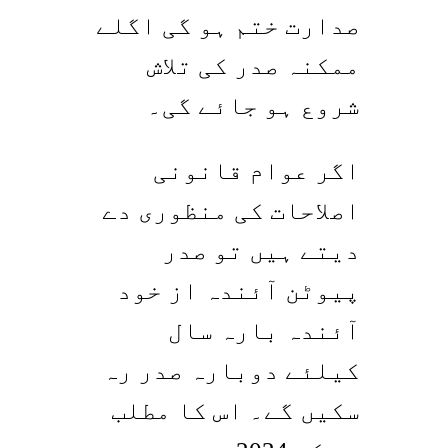
صدارت ختم ہو گی اگلے
ممکنہ صدر کی تلاش
شروع ہو جائے گی۔
اگر عوام قانونی
اصلاحات کی منظوری دے
دیتے ہیں تو صدر
پیوٹن آئندہ از خود
آئندہ بارہ سال
کیلئے دوبارہ صدر رہ
سکیں گے۔ اس کا مطلب