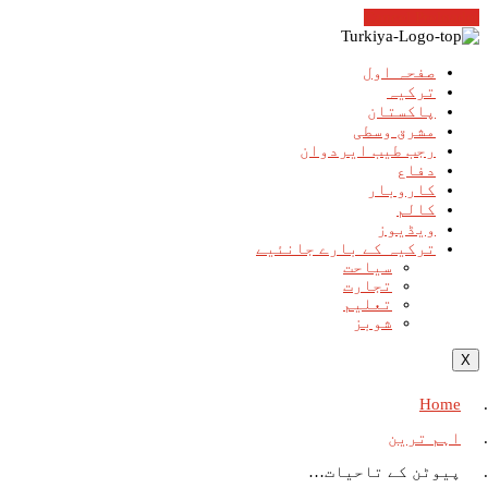
Cancel Preloader
صفحہ اول
ترکیہ
پاکستان
مشرق وسطی
رجب طیب ایردوان
دفاع
کاروبار
کالم
ویڈیوز
ترکیہ کے بارے جانئیے
سیاحت
تجارت
تعلیم
شوبز
X
Home
اہم ترین
پیوٹن کے تاحیات…