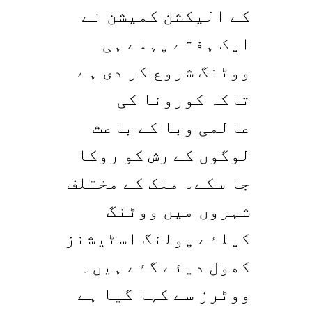
کے الیکشن کمیشن نے
ایک ہفتے پہلے ہی
ووٹنگ شروع کر دی ہے
تاکہ کورونا کی
عالمی وبا کے باعث
لوگوں کے رش کو روکا
جا سکے۔ ملک کے مختلف
شہروں میں ووٹنگ
کیلئے پولنگ اسٹیشنز
کھول دیئے گئے ہیں۔
ووٹرز سے کہا گیا ہے