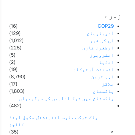
زمرے
(16)
COP29
آذربایجان
(129)
آج کی خبر
(1,012)
ارطغرل غازی
(225)
انٹرویوز
(5)
انڈیا
(2)
انسٹنٹ آرٹیکلز
(19)
اہم ترین
(8,790)
بلاگز
(17)
پاکستان
(1,803)
پاکستان میں ترک اداروں کی سرگرمیاں
(482)
پاک ترک معارف انٹرنشنل سکول اینڈ
کالجز
(35)