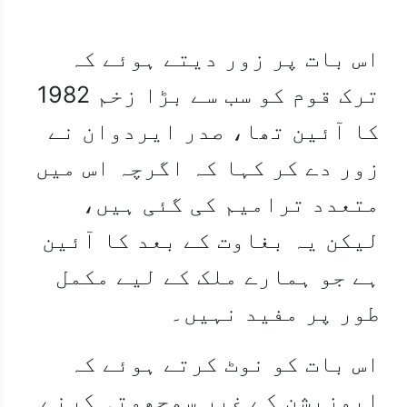
اس بات پر زور دیتے ہوئے کہ
ترک قوم کو سب سے بڑا زخم 1982
کا آئین تھا، صدر ایردوان نے
زور دے کر کہا کہ اگرچہ اس میں
متعدد ترامیم کی گئی ہیں،
لیکن یہ بغاوت کے بعد کا آئین
ہے جو ہمارے ملک کے لیے مکمل
طور پر مفید نہیں۔
اس بات کو نوٹ کرتے ہوئے کہ
اپوزیشن کے غیر سمجھوتہ کرنے