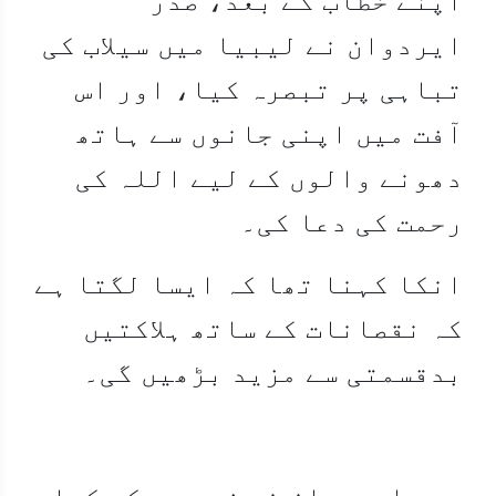
ایردوان نے لیبیا میں سیلاب کی
تباہی پر تبصرہ کیا، اور اس
آفت میں اپنی جانوں سے ہاتھ
دھونے والوں کے لیے اللہ کی
رحمت کی دعا کی۔
انکا کہنا تھا کہ ایسا لگتا ہے
کہ نقصانات کے ساتھ ہلاکتیں
بدقسمتی سے مزید بڑھیں گی۔
صدر ایردوان نے زور دے کر کہا