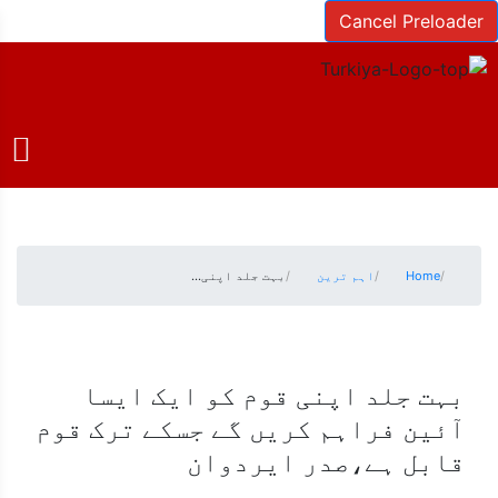
Cancel Preloader
Home
اہم ترین
بہت جلد اپنی…
بہت جلد اپنی قوم کو ایک ایسا
آئین فراہم کریں گے جسکے ترک قوم
قابل ہے،صدر ایردوان