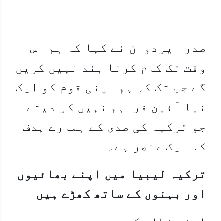
صدر ایردوان نے کہا کہ ہم اس
وقت تک کام کرنا بند نہیں کریں
گے جب تک کہ ہم اپنی قوم کو ایک
نیا آئین فراہم نہیں کر دیتے
جو ترکیہ کی صدی کے ہمارے ہدف
کا ایک عنصر ہے۔
ترکیہ لیبیا میں اپنے بھائیوں
اور بہنوں کے ساتھ کھڑے ہیں
اپنے خطاب کے بعد، صدر