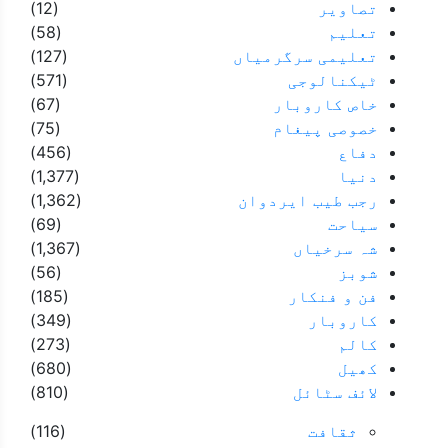
تصاویر
(12)
تعلیم
(58)
تعلیمی سرگرمیاں
(127)
ٹیکنالوجی
(571)
خاص کاروبار
(67)
خصوصی پیغام
(75)
دفاع
(456)
دنیا
(1,377)
رجب طیب ایردوان
(1,362)
سیاحت
(69)
شہ سرخیاں
(1,367)
شوبز
(56)
فن و فنکار
(185)
کاروبار
(349)
کالم
(273)
کھیل
(680)
لائف سٹائل
(810)
ثقافت
(116)