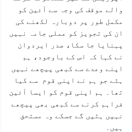
والے موقف کی وجہ سے آئین کو
مکمل طور پر دوبارہ لکھنے کی
ان کی تجویز کو عملی جامہ نہیں
پہنایا جا سکا، صدر ایردوان
نے کہا کہ اس کے باوجود، ہم
اپنے وعدے سے کبھی پیچھے نہیں
ہٹے جو ہم نے اپنی قوم سے کیا
تھا۔ ہم اپنی قوم کو ایسا آئین
فراہم کرنے سے کبھی بھی پیچھے
نہیں ہٹیں گے جسکے وہ مستحق
ہیں۔