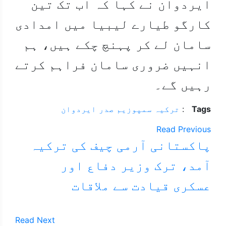
ایردوان نے کہا کہ اب تک تین
کارگو طیارے لیبیا میں امدادی
سامان لے کر پہنچ چکے ہیں، ہم
انہیں ضروری سامان فراہم کرتے
رہیں گے۔
Tags
:
ترکیہ
سمپوزیم
صدر ایردوان
Read Previous
پاکستانی آرمی چیف کی ترکیہ
آمد، ترک وزیر دفاع اور
عسکری قیادت سے ملاقات
Read Next