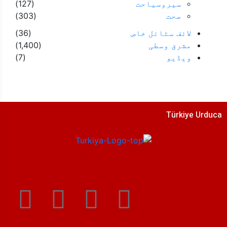
سیروسیاحت
(127)
صحت
(303)
لائف سٹائل خاص
(36)
مشرق وسطی
(1,400)
ویڈیو
(7)
Türkiye Urduca