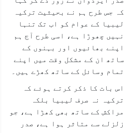
کہ جس طرح ہم نے بحیثیت ترکیہ
لیبیا کے عوام کو اب تک تنہا
نہیں چھوڑا ہے، اسی طرح آج ہم
اپنے بھائیوں اور بہنوں کے
ساتھ ان کے مشکل وقت میں اپنے
تمام وسائل کے ساتھ کھڑے ہیں۔
اس بات کا ذکر کرتے ہوئے کہ
ترکیہ نہ صرف لیبیا بلکہ
مراکش کے ساتھ بھی کھڑا ہے، جو
زلزلے سے متاثر ہوا ہے، صدر