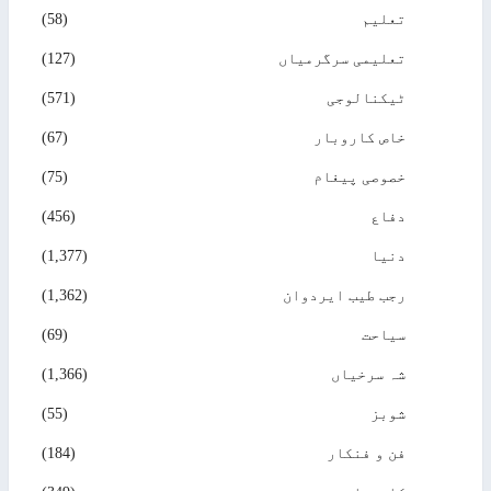
تعلیم
(58)
تعلیمی سرگرمیاں
(127)
ٹیکنالوجی
(571)
خاص کاروبار
(67)
خصوصی پیغام
(75)
دفاع
(456)
دنیا
(1,377)
رجب طیب ایردوان
(1,362)
سیاحت
(69)
شہ سرخیاں
(1,366)
شوبز
(55)
فن و فنکار
(184)