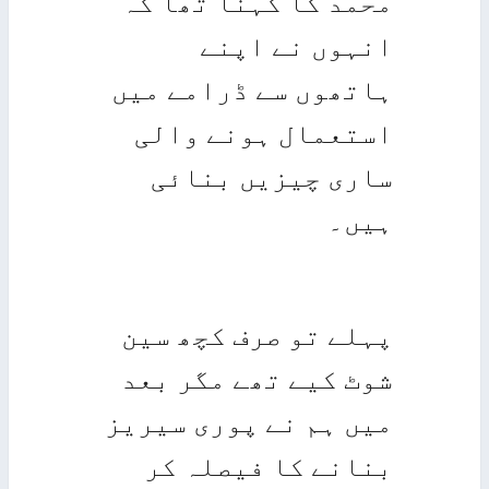
محمد کا کہنا تھا کہ
انہوں نے اپنے
ہاتھوں سے ڈرامے میں
استعمال ہونے والی
ساری چیزیں بنائی
ہیں۔
پہلے تو صرف کچھ سین
شوٹ کیے تھے مگر بعد
میں ہم نے پوری سیریز
بنانے کا فیصلہ کر