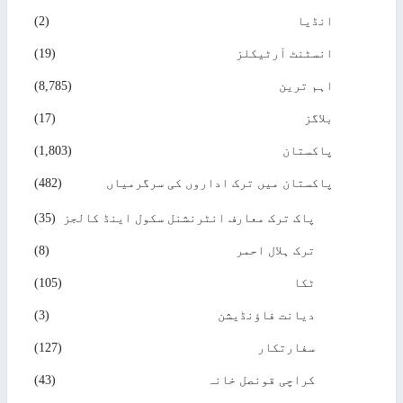
انڈیا
(2)
انسٹنٹ آرٹیکلز
(19)
اہم ترین
(8,785)
بلاگز
(17)
پاکستان
(1,803)
پاکستان میں ترک اداروں کی سرگرمیاں
(482)
پاک ترک معارف انٹرنشنل سکول اینڈ کالجز
(35)
ترک ہلال احمر
(8)
ٹکا
(105)
دیانت فاؤنڈیشن
(3)
سفارتکار
(127)
کراچی قونصل خانہ
(43)