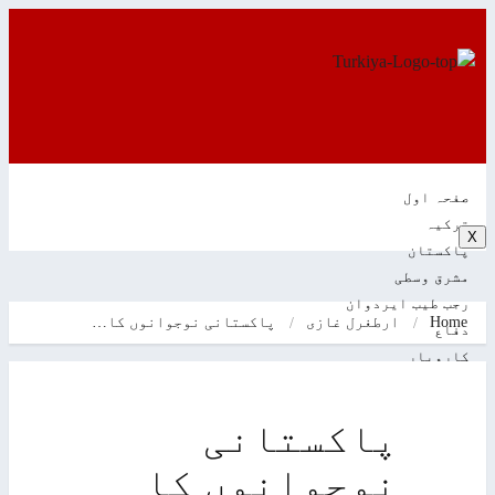
صفحہ اول
ترکیہ
X
پاکستان
مشرق وسطی
رجب طیب ایردوان
Home
ارطغرل غازی
پاکستانی نوجوانوں کا…
دفاع
کاروبار
کالم
ویڈیوز
پاکستانی
ترکیہ کے بارے جانئیے
سیاحت
نوجوانوں کا
تجارت