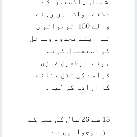
شمال پاکستان کے
علاقے سوات میں رہنے
والے 150 نوجوانو ں
نے اپنے محدود وسائل
کو استعمال کرتے
ہوئے ارطغرل غازی
ڈرامے کی نقل بنانے
کا ارادہ کر لیا۔
15 سے 26 سال کی عمر کے
ان نوجوانوں نے