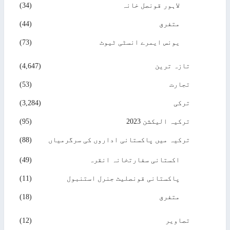
لاہور قونصل خانہ
(34)
متفرق
(44)
یونس ایمرے انسٹی ٹیوٹ
(73)
تازہ ترین
(4,647)
تجارت
(53)
ترکی
(3,284)
ترکیہ الیکشن 2023
(95)
ترکیہ میں پاکستانی اداروں کی سرگرمیاں
(88)
اکستانی سفارتخانہ انقرہ
(49)
پاکستانی قونصلیٹ جنرل استنبول
(11)
متفرق
(18)
تصاویر
(12)