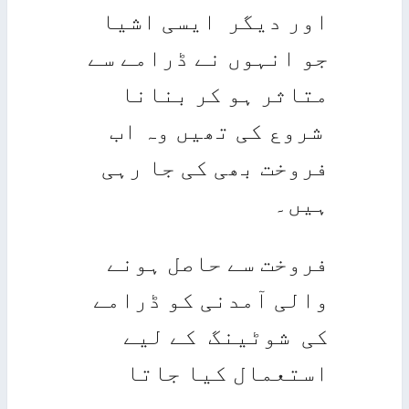
اور دیگر ایسی اشیا
جو انہوں نے ڈرامے سے
متاثر ہو کر بنانا
شروع کی تھیں وہ اب
فروخت بھی کی جا رہی
ہیں۔
فروخت سے حاصل ہونے
والی آمدنی کو ڈرامے
کی شوٹینگ کے لیے
استعمال کیا جاتا