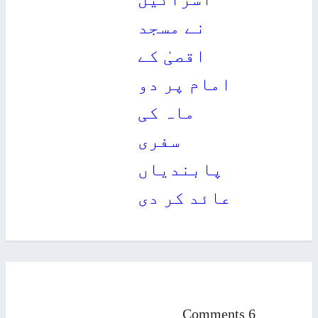
نے مسجد
اقصیٰ کے
امام پر دو
ماہ کی
سفری
پابندیاں
عائد کر دی
6 Comments