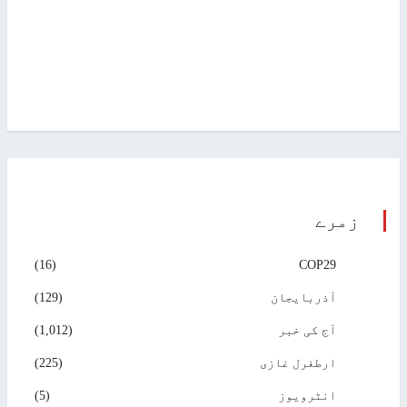
زمرے
(16)
COP29
آذربایجان
(129)
آج کی خبر
(1,012)
ارطغرل غازی
(225)
انٹرویوز
(5)