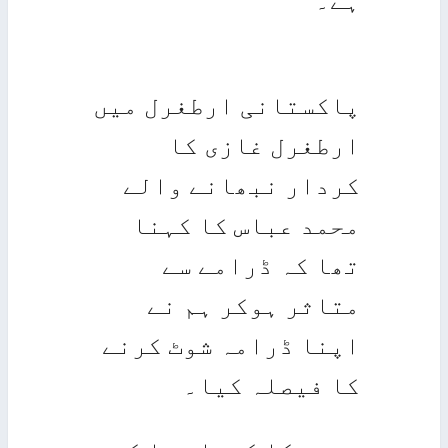
ہے۔
پاکستانی ارطغرل میں
ارطغرل غازی کا
کردار نبھانے والے
محمد عباس کا کہنا
تھا کہ ڈرامے سے
متاثر ہوکر ہم نے
اپنا ڈرامہ شوٹ کرنے
کا فیصلہ کیا۔