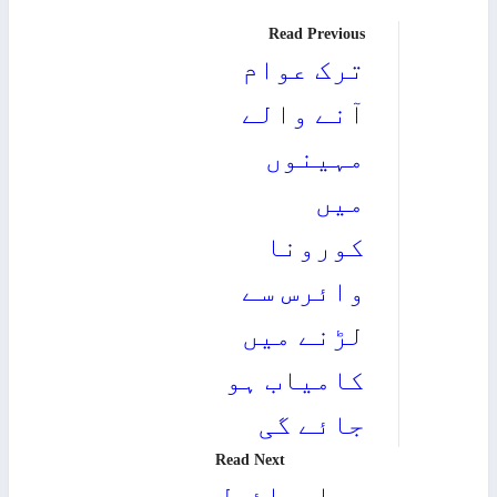
Read Previous
ترک عوام
آنے والے
مہینوں
میں
کورونا
وائرس سے
لڑنے میں
کامیاب ہو
جائے گی
Read Next
اسرائیل