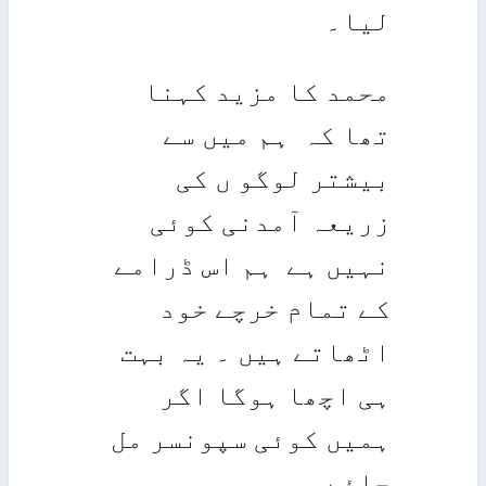
لیا۔
محمد کا مزید کہنا
تھا کہ ہم میں سے
بیشتر لوگو ں کی
زریعہ آمدنی کوئی
نہیں ہے ہم اس ڈرامے
کے تمام خرچے خود
اٹھاتے ہیں ۔ یہ بہت
ہی اچھا ہوگا اگر
ہمیں کوئی سپونسر مل
جائے۔