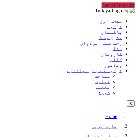
Cancel Preloader
صفحہ اول
ترکیہ
پاکستان
مشرق وسطی
رجب طیب ایردوان
دفاع
کاروبار
کالم
ویڈیوز
ترکیہ کے بارے جانئیے
سیاحت
تجارت
تعلیم
شوبز
X
Home
تازہ ترین
ترکی کے شمال…