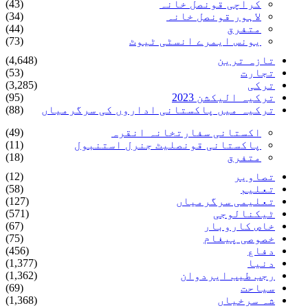
کراچی قونصل خانہ
(43)
لاہور قونصل خانہ
(34)
متفرق
(44)
یونس ایمرے انسٹی ٹیوٹ
(73)
تازہ ترین
(4,648)
تجارت
(53)
ترکی
(3,285)
ترکیہ الیکشن 2023
(95)
ترکیہ میں پاکستانی اداروں کی سرگرمیاں
(88)
اکستانی سفارتخانہ انقرہ
(49)
پاکستانی قونصلیٹ جنرل استنبول
(11)
متفرق
(18)
تصاویر
(12)
تعلیم
(58)
تعلیمی سرگرمیاں
(127)
ٹیکنالوجی
(571)
خاص کاروبار
(67)
خصوصی پیغام
(75)
دفاع
(456)
دنیا
(1,377)
رجب طیب ایردوان
(1,362)
سیاحت
(69)
شہ سرخیاں
(1,368)