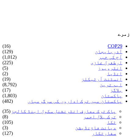
زمرے
(16)
COP29
آذربایجان
(129)
آج کی خبر
(1,012)
ارطغرل غازی
(225)
انٹرویوز
(5)
انڈیا
(2)
انسٹنٹ آرٹیکلز
(19)
اہم ترین
(8,792)
بلاگز
(17)
پاکستان
(1,803)
پاکستان میں ترک اداروں کی سرگرمیاں
(482)
پاک ترک معارف انٹرنشنل سکول اینڈ کالجز
(35)
ترک ہلال احمر
(8)
ٹکا
(105)
دیانت فاؤنڈیشن
(3)
سفارتکار
(127)