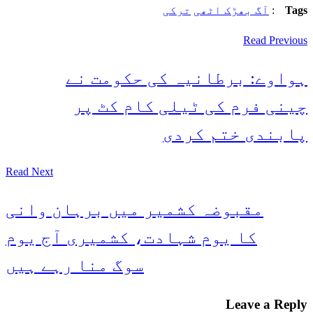
Tags
:
آگ بھڑک اٹھی
ترکی
Read Previous
ہواوے: برطانیہ کی حکومت نے
چینی فرم کی ٹیلی کام کٹ پر
پابندی ختم کردی
Read Next
مقبوضہ کشمیر میں برہان وانی
کا یوم شہادت، کشمیری آج یوم
سوگ منا رہے ہیں
Leave a Reply