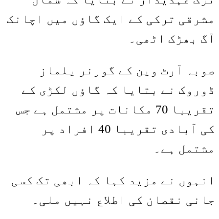
مشرقی ترکی کے ایک گاؤں میں اچانک
آگ بھڑک اٹھی۔
صوبہ آرٹ وین کے گورنر یلماز
ڈوروک نے بتایا کہ گاؤں لکڑی کے
تقریبا 70 مکانات پر مشتمل ہے جس
کی آبادی تقریبا 40 افراد پر
مشتمل ہے۔
انہوں نے مزید کہا کہ ابھی تک کسی
جانی نقصان کی اطلاع نہیں ملی۔