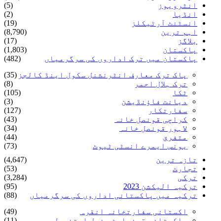
انٹرویوز
(5)
انڈیا
(2)
انسٹنٹ آرٹیکلز
(19)
اہم ترین
(8,790)
بلاگز
(17)
پاکستان
(1,803)
پاکستان میں ترک اداروں کی سرگرمیاں
(482)
پاک ترک معارف انٹرنشنل سکول اینڈ کالجز
(35)
ترک ہلال احمر
(8)
ٹکا
(105)
دیانت فاؤنڈیشن
(3)
سفارتکار
(127)
کراچی قونصل خانہ
(43)
لاہور قونصل خانہ
(34)
متفرق
(44)
یونس ایمرے انسٹی ٹیوٹ
(73)
تازہ ترین
(4,647)
تجارت
(53)
ترکی
(3,284)
ترکیہ الیکشن 2023
(95)
ترکیہ میں پاکستانی اداروں کی سرگرمیاں
(88)
اکستانی سفارتخانہ انقرہ
(49)
پاکستانی قونصلیٹ جنرل استنبول
(11)