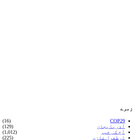
زمرے
(16)
COP29
آذربایجان
(129)
آج کی خبر
(1,012)
ارطغرل غازی
(225)