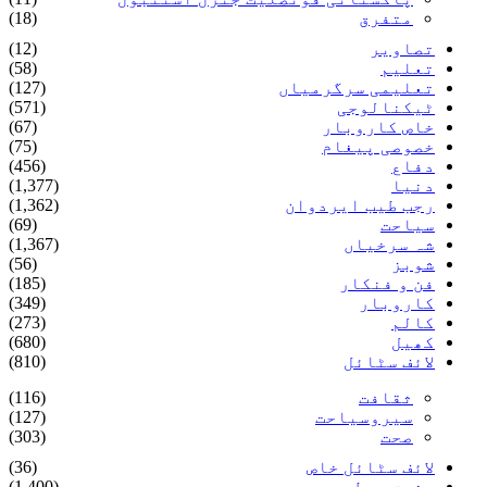
متفرق
(18)
تصاویر
(12)
تعلیم
(58)
تعلیمی سرگرمیاں
(127)
ٹیکنالوجی
(571)
خاص کاروبار
(67)
خصوصی پیغام
(75)
دفاع
(456)
دنیا
(1,377)
رجب طیب ایردوان
(1,362)
سیاحت
(69)
شہ سرخیاں
(1,367)
شوبز
(56)
فن و فنکار
(185)
کاروبار
(349)
کالم
(273)
کھیل
(680)
لائف سٹائل
(810)
ثقافت
(116)
سیروسیاحت
(127)
صحت
(303)
لائف سٹائل خاص
(36)
مشرق وسطی
(1,400)