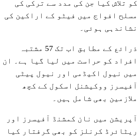
کو تلاش کیا جن کی مدد سے ترکی کی
مسلح افواج میں فیٹو کے اراکین کی
نشاندہی ہوئی۔
ذرائع کے مطابق اب تک 57 مشتبہ
افراد کو حراست میں لیا گیا ہے۔ ان
میں نیول اکیڈمی اور نیول پیٹی
آفیسرز ووکیشنل اسکول کے کچھ
ملازمین بھی شامل ہیں۔
آپریشن میں نان کمشنڈ آفیسرز اور
ریٹائرڈ کرنلز کو بھی گرفتار کیا