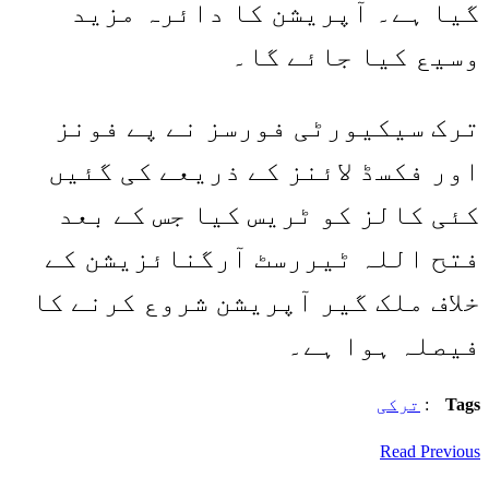
گیا ہے۔ آپریشن کا دائرہ مزید
وسیع کیا جائے گا۔
ترک سیکیورٹی فورسز نے پے فونز
اور فکسڈ لائنز کے ذریعے کی گئیں
کئی کالز کو ٹریس کیا جس کے بعد
فتح اللہ ٹیررسٹ آرگنائزیشن کے
خلاف ملک گیر آپریشن شروع کرنے کا
فیصلہ ہوا ہے۔
Tags
:
ترکی
Read Previous