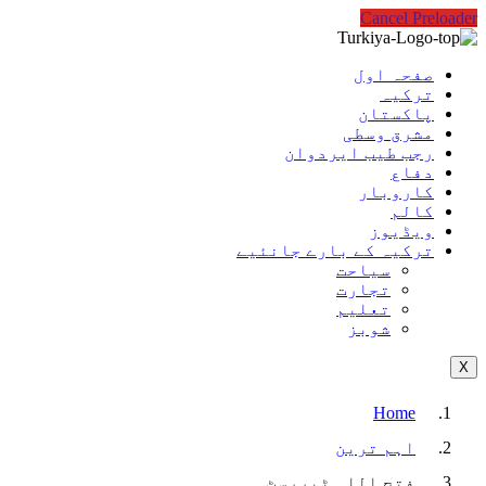
Cancel Preloader
صفحہ اول
ترکیہ
پاکستان
مشرق وسطی
رجب طیب ایردوان
دفاع
کاروبار
کالم
ویڈیوز
ترکیہ کے بارے جانئیے
سیاحت
تجارت
تعلیم
شوبز
X
Home
اہم ترین
فتح اللہ ٹیررسٹ…