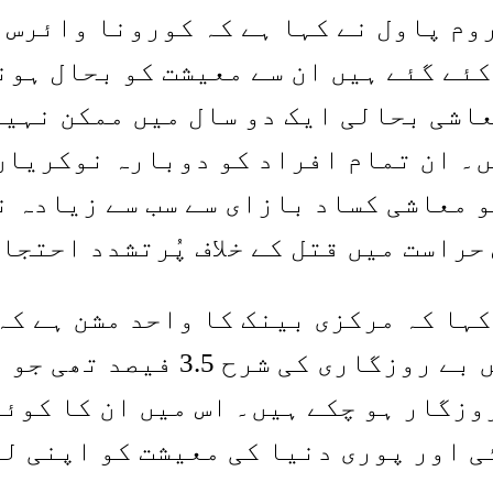
م پاول نے کہا ہے کہ کورونا وائرس ک
ئے گئے ہیں ان سے معیشت کو بحال ہون
۔ ان تمام افراد کو دوبارہ نوکریاں 
 معاشی کساد بازای سے سب سے زیادہ ن
حراست میں قتل کے خلاف پُرتشدد احتج
وزگار ہو چکے ہیں۔ اس میں ان کا کوئی
ی اور پوری دنیا کی معیشت کو اپنی لپ