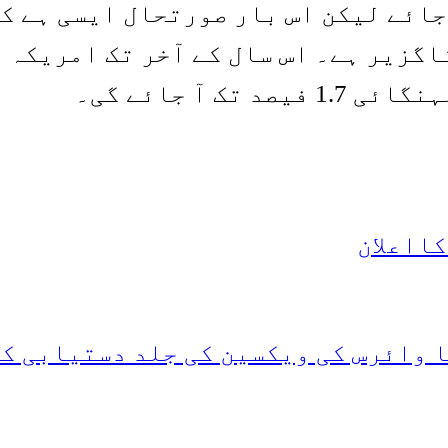
ائے لیکن اس بار صورتحال ایسی ہے ک
ااعلان
 وائرس کی ویکسین کی جلد دستیابی کی