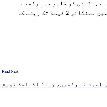
ہ مہنگائی کو قابو میں رکھنے
کیلئے شرح سود کو زیرو فیصد رکھنا ناگزیر ہے۔ اس سال کے آخر تک امریکہ میں مہنگائی 2 فیصد تک رہنے کا
Read Next
 امید نہ رکھیں، ورلڈ اکنامک فورم