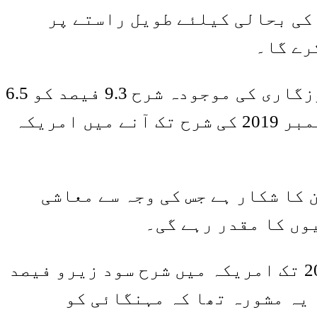
کی بحالی کیلئے طویل راستے پر
رے گا۔
امریکی فیڈرل ریزرو کے پالیسی سازوں کا کہنا ہے کہ 2021 کے آخر تک بے روزگاری کی موجودہ شرح 9.3 فیصد کو 6.5
فیصد تک لانے کی کوشش کی جائے گی۔ 2022 میں یہ شرح 5.5 فیصد رہ جائے گی۔ دسمبر 2019 کی شرح تک آنے میں امریکہ
 کا شکار ہے جس کی وجہ سے معاشی
وں کا مقدر رہے گی۔
امریکی فیڈرل رویزرو کے 17 پالیسی سازوں کا یہ متفقہ ریسپانس ہے کہ 2022 تک امریکہ میں شرح سود زیرو فیصد
ازوں کا یہ مشورہ تھا کہ مہنگائی کو