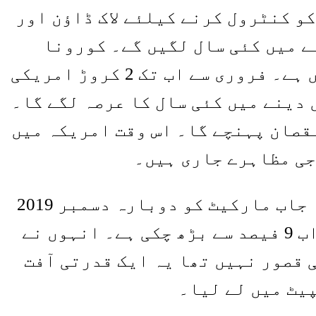
و کنٹرول کرنے کیلئے لاک ڈاؤن اور
ے میں کئی سال لگیں گے۔ کورونا
وائرس کی عالمی وبا کے اس دور میں معاشی بحالی ایک دو سال میں ممکن نہیں ہے۔ فروری سے اب تک 2 کروڑ امریکی
دینے میں کئی سال کا عرصہ لگے گا۔
قصان پہنچے گا۔ اس وقت امریکہ میں
اجی مظاہرے جاری ہیں۔
امریکی فیڈرل ریزرو کے چیئرمین نے کہا کہ مرکزی بینک کا واحد مشن ہے کہ جاب مارکیٹ کو دوبارہ دسمبر 2019
کی سطح پر لانا ہے۔ اس وقت امریکہ میں بے روزگاری کی شرح 3.5 فیصد تھی جو اب 9 فیصد سے بڑھ چکی ہے۔ انہوں نے
 قصور نہیں تھا یہ ایک قدرتی آفت
یٹ میں لے لیا۔