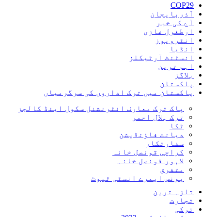
COP29
آذربایجان
آج کی خبر
ارطغرل غازی
انٹرویوز
انڈیا
انسٹنٹ آرٹیکلز
اہم ترین
بلاگز
پاکستان
پاکستان میں ترک اداروں کی سرگرمیاں
پاک ترک معارف انٹرنشنل سکول اینڈ کالجز
ترک ہلال احمر
ٹکا
دیانت فاؤنڈیشن
سفارتکار
کراچی قونصل خانہ
لاہور قونصل خانہ
متفرق
یونس ایمرے انسٹی ٹیوٹ
تازہ ترین
تجارت
ترکی