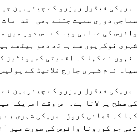
امریکی فیڈرل ریزرو کے چیئرمین جیرو
سماجی دوری سمیت جتنے بھی اقدامات ک
شہری نوکریوں سے ہاتھ دھو بیٹھے ہیں
انہوں نے کہا کہ اقلیتی کمیونٹیز کو
سیاہ فام شہری جارج فلائیڈ کے پولیس 
کہا کہ ڈھائی کروڑ امریکی شہری بے ر
تھی جو کورونا وائرس کی صورت میں آئ