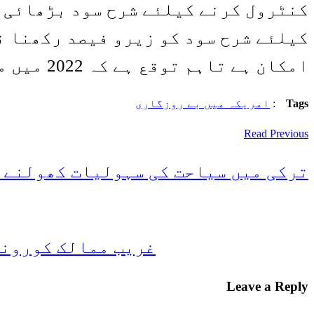
کنٹرول کرنے کیلئے شرح سود بڑھائی ج
امکان ہے تاہم توقع ہے کہ 2022 میں مہنگائی 1.7 فیصد تک آ جائے گی۔
Tags
:
امریکہ میں بے روزگاری
Read Previous
ترکی میں سیاحت کی سہولیات کھولنے ک
غریب ممالک کورونا
Leave a Reply