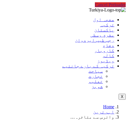
Cancel Preloader
صفحہ اول
ترکیہ
پاکستان
مشرق وسطی
رجب طیب ایردوان
دفاع
کاروبار
کالم
ویڈیوز
ترکیہ کے بارے جانئیے
سیاحت
تجارت
تعلیم
شوبز
X
Home
اہم ترین
وائرس سے متاثرہ…