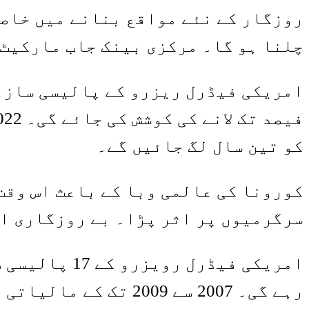
روزگار کے نئے مواقع بنانے میں خاصا
چلنا ہو گا۔ مرکزی بینک جاب مارکیٹ 
کو تین سال لگ جائیں گے۔
کورونا کی عالمی وبا کے باعث اس وقت 
سرگرمیوں پر اثر پڑا۔ بے روزگاری او
رہے گی۔ 2007 سے 009