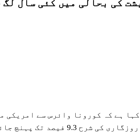
ت کی بحالی میں کئی سال لگ 
9 فیصد تک پہنچ جائے گی۔