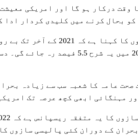
 وقت درکار ہو گا اور امریکی معیشت 
کو بحال کرنے میں کلیدی کردار ادا ک
صحت عامہ کا شعبہ سب سے زیادہ بحران
ر مہنگائی ابھی کچھ عرصہ تک امریکی
2 تک کے مالیاتی بحران کے دوران کئی پالیسی س