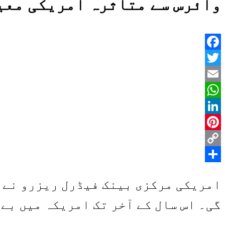
وائرس سے متاثرہ امریکی معیش
Facebook
Twitter
Email
WhatsApp
LinkedIn
Pinterest
Copy
Share
Link
گی۔ اس سال کے آخر تک امریکہ میں بے روزگاری کی شرح .3