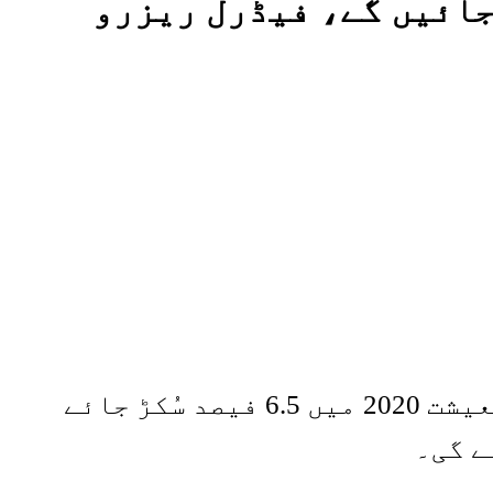
جائیں گے، فیڈرل ریزرو
امریکی مرکزی بینک فیڈرل ریزرو نے کہا ہے کہ کورونا وائرس سے امریکی معیشت 2020 میں 6.5 فیصد سُکڑ جائے