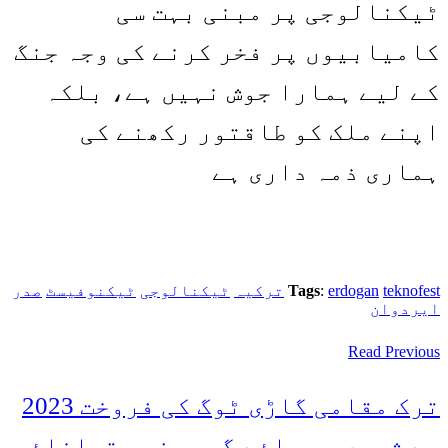
ٹیکنالوجی پر مبنی بہت سی
کامیابیوں پر فخر کرنے کی وجہ جنگ
کے لیے ہمارا جوش نہیں ہے، بلکہ
اپنے ملک کو طاقتور رکھنے کی
ہماری ذمہ داری ہے
teknofest
erdogan
:
Tags
ترکیہ
ٹیکنالوجی
ٹیکنوفیسٹ
صدر
ایردوان
Read Previous
ترک مقامی گاڑی ٹوگ کی فروخت 2023
سے شروع ہو جائے گی، وزیرِ توانائی