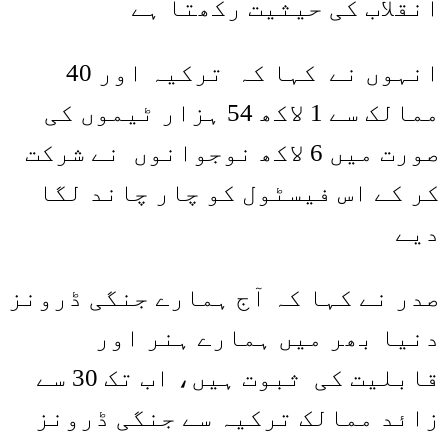
انقلاب کی حیثیت رکھتا ہے
انہوں نے کہا کہ ترکیہ اور 40
ممالک سے 1 لاکھ 54 ہزار ٹیموں کی
صورت میں 6 لاکھ نوجوانوں نے شرکت
کر کے اس فیسٹول کو چار چاند لگا
دیے
صدر نے کہا کہ آج ہمارے جنگی ڈرونز
دنیا بھر میں ہمارے ہنر اور
قابلیت کی ثبوت ہیں، اب تک 30 سے
زائد ممالک ترکیہ سے جنگی ڈرونز