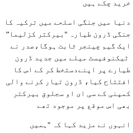
خرید چکے ہیں
دنیا میں جنگی اسلحے میں ترکیہ کا
جنگی ڈرون طیارہ "بیرکتر کزلیما”
ایک گیم چینجر ثابت ہوگا،صدر نے
ٹیکنوفیسٹ میلے میں جدید ڈرون
طیارے پر اپنےدستخط کر کے اس کا
افتتاح کیا، ڈرون تیار کرنے والی
کمپنی کے سی ای او سجلوق بیرکتر
بھی اس موقع پر موجود تھے
انہوں نے مزید کہا کہ "ہمیں