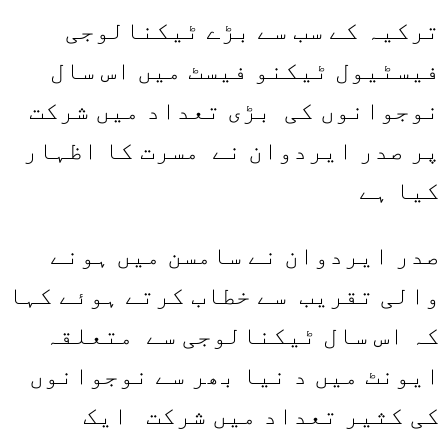
Share
Link
ترکیہ کے سب سے بڑے ٹیکنالوجی
فیسٹیول ٹیکنو فیسٹ میں اس سال
نوجوانوں کی بڑی تعداد میں شرکت
پر صدر ایردوان نے مسرت کا اظہار
کیا ہے
صدر ایردوان نے سامسن میں ہونے
والی تقریب سے خطاب کرتے ہوئے کہا
کہ اس سال ٹیکنالوجی سے متعلقہ
ایونٹ میں د نیا بھر سے نوجوانوں
کی کثیر تعداد میں شرکت ایک