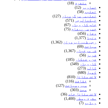
متفرق
(18)
تصاویر
(12)
تعلیم
(58)
تعلیمی سرگرمیاں
(127)
ٹیکنالوجی
(571)
خاص کاروبار
(67)
خصوصی پیغام
(75)
دفاع
(456)
دنیا
(1,377)
رجب طیب ایردوان
(1,362)
سیاحت
(69)
شہ سرخیاں
(1,367)
شوبز
(56)
فن و فنکار
(185)
کاروبار
(349)
کالم
(273)
کھیل
(680)
لائف سٹائل
(810)
ثقافت
(116)
سیروسیاحت
(127)
صحت
(303)
لائف سٹائل خاص
(36)
مشرق وسطی
(1,400)
ویڈیو
(7)