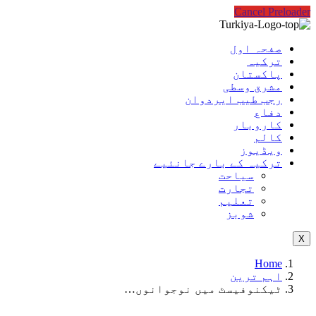
Cancel Preloader
صفحہ اول
ترکیہ
پاکستان
مشرق وسطی
رجب طیب ایردوان
دفاع
کاروبار
کالم
ویڈیوز
ترکیہ کے بارے جانئیے
سیاحت
تجارت
تعلیم
شوبز
X
Home
اہم ترین
ٹیکنوفیسٹ میں نوجوانوں…