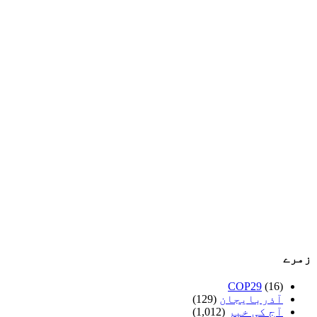
زمرے
COP29
(16)
آذربایجان
(129)
آج کی خبر
(1,012)