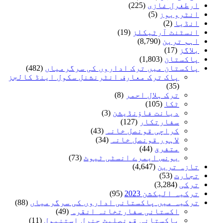
ارطغرل غازی
(225)
انٹرویوز
(5)
انڈیا
(2)
انسٹنٹ آرٹیکلز
(19)
اہم ترین
(8,790)
بلاگز
(17)
پاکستان
(1,803)
پاکستان میں ترک اداروں کی سرگرمیاں
(482)
پاک ترک معارف انٹرنشنل سکول اینڈ کالجز
(35)
ترک ہلال احمر
(8)
ٹکا
(105)
دیانت فاؤنڈیشن
(3)
سفارتکار
(127)
کراچی قونصل خانہ
(43)
لاہور قونصل خانہ
(34)
متفرق
(44)
یونس ایمرے انسٹی ٹیوٹ
(73)
تازہ ترین
(4,647)
تجارت
(53)
ترکی
(3,284)
ترکیہ الیکشن 2023
(95)
ترکیہ میں پاکستانی اداروں کی سرگرمیاں
(88)
اکستانی سفارتخانہ انقرہ
(49)
پاکستانی قونصلیٹ جنرل استنبول
(11)